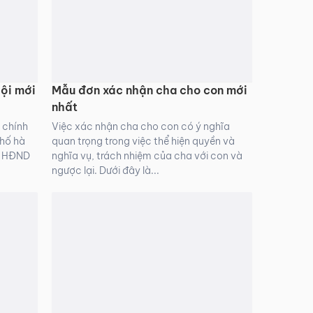
ội mới
Mẫu đơn xác nhận cha cho con mới
nhất
 chính
Việc xác nhận cha cho con có ý nghĩa
phố hà
quan trọng trong việc thể hiện quyền và
Q-HĐND
nghĩa vụ, trách nhiệm của cha với con và
ngược lại. Dưới đây là...