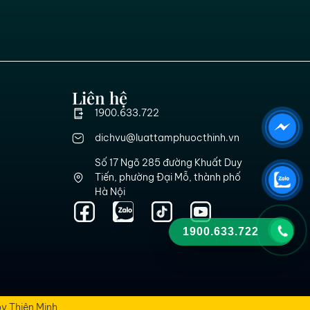
Liên hệ
1900.633.722
dichvu@luattamphuocthinh.vn
Số 17 Ngõ 285 đường Khuất Duy
Tiến, phường Đại Mỗ, thành phố
Hà Nội
1900.633.722
y Thiên Minh