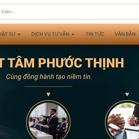
UẬT SƯ
DỊCH VỤ TƯ VẤN
TIN TỨC
VĂN BẢN