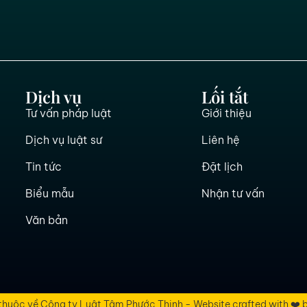
Dịch vụ
Lối tắt
Tư vấn pháp luật
Giới thiệu
Dịch vụ luật sư
Liên hệ
Tin tức
Đặt lịch
Biểu mẫu
Nhận tư vấn
Văn bản
thuộc về Công ty Luật Tâm Phước Thịnh - Website crafted with ❤️ b