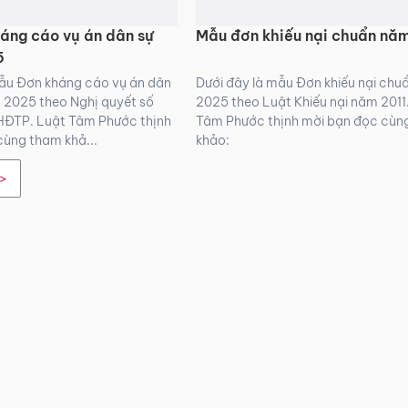
áng cáo vụ án dân sự
Mẫu đơn khiếu nại chuẩn nă
5
mẫu Đơn kháng cáo vụ án dân
Dưới đây là mẫu Đơn khiếu nại ch
 2025 theo Nghị quyết số
2025 theo Luật Khiếu nại năm 2011
ĐTP. Luật Tâm Phước thịnh
Tâm Phước thịnh mời bạn đọc cùn
cùng tham khả...
khảo:
>