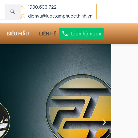
1900.633.722
dichvu@luattamphuocthinh.vn
Liên hệ ngay
BIỂU MẪU
LIÊN HỆ