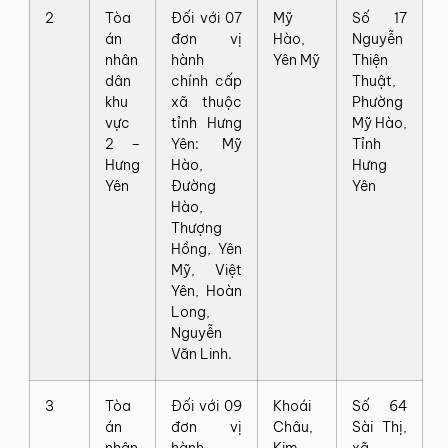
2
Tòa
Đối với 07
Mỹ
Số 17
án
đơn vị
Hào,
Nguyễn
nhân
hành
Yên Mỹ
Thiện
dân
chính cấp
Thuật,
khu
xã thuộc
Phường
vực
tỉnh Hưng
Mỹ Hào,
2 –
Yên: Mỹ
Tỉnh
Hưng
Hào,
Hưng
Yên
Đường
Yên
Hào,
Thượng
Hồng, Yên
Mỹ, Việt
Yên, Hoàn
Long,
Nguyễn
Văn Linh.
3
Tòa
Đối với 09
Khoái
Số 64
án
đơn vị
Châu,
Sài Thị,