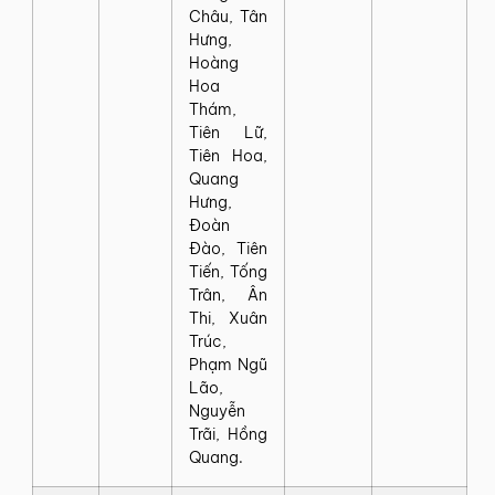
Châu, Tân
Hưng,
Hoàng
Hoa
Thám,
Tiên Lữ,
Tiên Hoa,
Quang
Hưng,
Đoàn
Đào, Tiên
Tiến, Tống
Trân, Ân
Thi, Xuân
Trúc,
Phạm Ngũ
Lão,
Nguyễn
Trãi, Hồng
Quang.