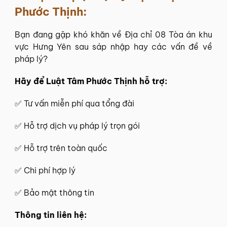
Phước Thịnh
:
Bạn đang gặp khó khăn về Địa chỉ 08 Tòa án khu
vực Hưng Yên sau sáp nhập hay các vấn đề về
pháp lý?
Hãy để
Luật Tâm Phước Thịnh
hỗ trợ:
✅
Tư vấn miễn phí
qua tổng đài
✅ Hỗ trợ dịch vụ pháp lý trọn gói
✅ Hỗ trợ trên toàn quốc
✅ Chi phí hợp lý
✅ Bảo mật thông tin
Thông tin
liên hệ
: