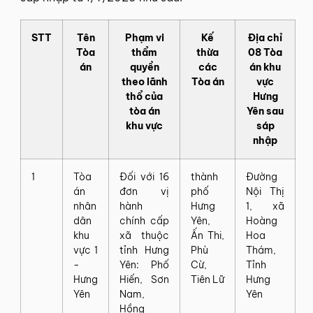
STT
Tên
Phạm vi
Kế
Địa chỉ
Tòa
thẩm
thừa
08 Tòa
án
quyền
các
án khu
theo lãnh
Tòa án
vực
thổ của
Hưng
tòa án
Yên sau
khu vực
sáp
nhập
1
Tòa
Đối với 16
thành
Đường
án
đơn vị
phố
Nội Thị
nhân
hành
Hưng
1, xã
dân
chính cấp
Yên,
Hoàng
khu
xã thuộc
Ấn Thi,
Hoa
vực 1
tỉnh Hưng
Phù
Thám,
-
Yên: Phố
Cừ,
Tỉnh
Hưng
Hiến, Sơn
Tiên Lữ
Hưng
Yên
Nam,
Yên
Hồng