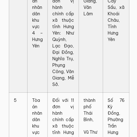
án
đơn vị
Giang,
Cây
nhân
hành
Văn
Sấu, xã
dân
chính cấp
Lâm
Khoái
khu
xã thuộc
Châu,
vực
tỉnh Hưng
Tỉnh
4 –
Yên: Như
Hưng
Hưng
Quỳnh,
Yên
Yên
Lạc Đạo,
Đại Đồng,
Nghĩa Trụ,
Phụng
Công, Văn
Giang, Mễ
Sở.
5
Tòa
Đối với 11
thành
Số 76
án
đơn vị
phố
Kỳ
nhân
hành
Thái
Đồng,
dân
chính cấp
Bình,
Phường
khu
xã thuộc
Trần
Vũ Thư
vực
tỉnh Hưng
Hưng