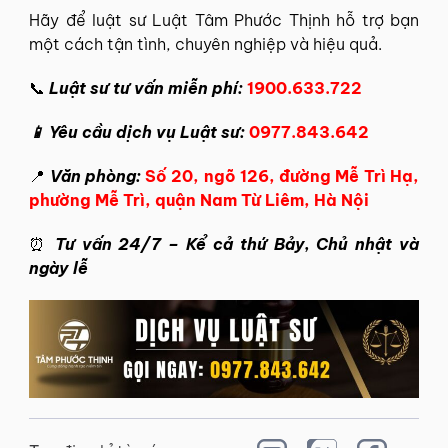
Hãy để
luật sư Luật Tâm Phước Thịnh
hỗ trợ bạn
một cách tận tình, chuyên nghiệp và hiệu quả.
📞
Luật sư tư vấn miễn phí:
1900.633.722
📱 Yêu cầu dịch vụ Luật sư:
0977.843.642
📍
Văn phòng:
Số 20, ngõ 126, đường Mễ Trì Hạ,
phường Mễ Trì, quận Nam Từ Liêm, Hà Nội
⏰
Tư vấn 24/7 – Kể cả thứ Bảy, Chủ nhật và
ngày lễ