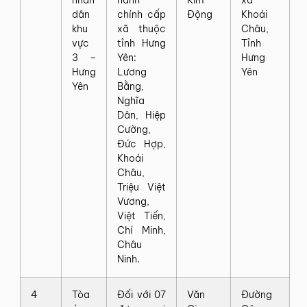
nhân
hành
Kim
xã
dân
chính cấp
Động
Khoái
khu
xã thuộc
Châu,
vực
tỉnh Hưng
Tỉnh
3 –
Yên:
Hưng
Hưng
Lương
Yên
Yên
Bằng,
Nghĩa
Dân, Hiệp
Cường,
Đức Hợp,
Khoái
Châu,
Triệu Việt
Vương,
Việt Tiến,
Chí Minh,
Châu
Ninh.
4
Tòa
Đối với 07
Văn
Đường