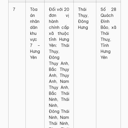
7
Tòa
Đối với 20
Thái
Số 28
án
đơn vị
Thụy,
Quách
nhân
hành
Đông
Đình
dân
chính cấp
Hưng
Bảo, xã
khu
xã thuộc
Thái
vực
tỉnh Hưng
Thuỵ,
7 –
Yên: Thái
Tỉnh
Hưng
Thụy,
Hưng
Yên
Đông
Yên
Thụy Anh,
Bắc Thụy
Anh, Thụy
Anh, Nam
Thụy Anh,
Bắc Thái
Ninh, Thái
Ninh,
Đông Thái
Ninh, Nam
Thái Ninh,