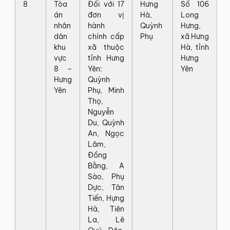
8
Tòa
Đối với 17
Hưng
Số 106
án
đơn vị
Hà,
Long
nhân
hành
Quỳnh
Hưng,
dân
chính cấp
Phụ
xã Hưng
khu
xã thuộc
Hà, tỉnh
vực
tỉnh Hưng
Hưng
8 –
Yên:
Yên
Hưng
Quỳnh
Yên
Phụ, Minh
Thọ,
Nguyễn
Du, Quỳnh
An, Ngọc
Lâm,
Đồng
Bằng, A
Sào, Phụ
Dực, Tân
Tiến, Hựng
Hà, Tiên
La, Lê