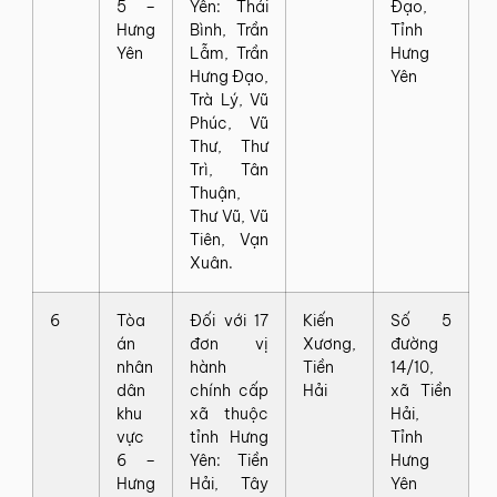
5 –
Yên: Thái
Đạo,
Hưng
Bình, Trần
Tỉnh
Yên
Lẫm, Trần
Hưng
Hưng Đạo,
Yên
Trà Lý, Vũ
Phúc, Vũ
Thư, Thư
Trì, Tân
Thuận,
Thư Vũ, Vũ
Tiên, Vạn
Xuân.
6
Tòa
Đối với 17
Kiến
Số 5
án
đơn vị
Xương,
đường
nhân
hành
Tiền
14/10,
dân
chính cấp
Hải
xã Tiền
khu
xã thuộc
Hải,
vực
tỉnh Hưng
Tỉnh
6 –
Yên: Tiền
Hưng
Hưng
Hải, Tây
Yên