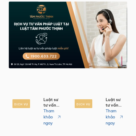
Luật sư
Luật sư
DỊCH VỤ
tư vấn
DỊCH VỤ
tư vấn
hình sự
tội lừa
Tham
Tham
uy tín
đảo
khảo
khảo
toàn
chiếm
ngay
ngay
quốc
đoạt tài
sản