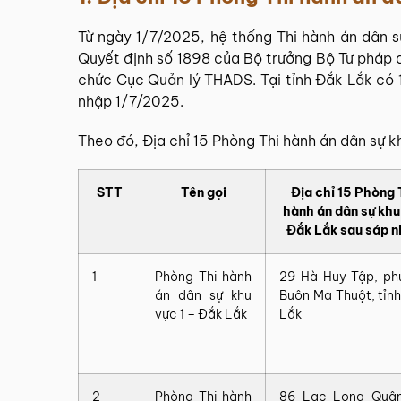
Từ ngày 1/7/2025, hệ thống
Thi hành án dân s
Quyết định số 1898 của Bộ trưởng Bộ Tư pháp 
chức Cục Quản lý THADS. Tại tỉnh Đắk Lắk có 
nhập 1/7/2025.
Theo đó, Địa chỉ 15 Phòng Thi hành án dân sự 
STT
Tên gọi
Địa chỉ 15 Phòng 
hành án dân sự khu
Đắk Lắk sau sáp 
1
Phòng Thi hành
29 Hà Huy Tập, ph
án dân sự khu
Buôn Ma Thuột, tỉn
vực 1 – Đắk Lắk
Lắk
2
Phòng Thi hành
86 Lạc Long Quân