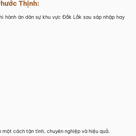
hước Thịnh
:
hi hành án dân sự khu vực Đắk Lắk sau sáp nhập hay
n một cách tận tình, chuyên nghiệp và hiệu quả.