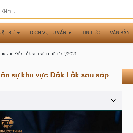
UẬT SƯ
DỊCH VỤ TƯ VẤN
TIN TỨC
VĂN BẢN
 khu vực Đắk Lắk sau sáp nhập 1/7/2025
dân sự khu vực Đắk Lắk sau sáp