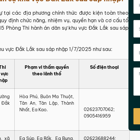
ự
tại các địa phương chính thức được kiện toàn theo
quy định chức năng, nhiệm vụ, quyền hạn và cơ cấu tổ
15 Phòng Thi hành án dân sự khu vực Đắk Lắk sau sáp
khu vực Đắk Lắk sau sáp nhập 1/7/2025 như sau:
Thi
Phạm vi thẩm quyền
Số điện thoại
 vực
theo lãnh thổ
nhập
ường
Hòa Phú, Buôn Ma Thuột,
h Đắk
Tân An, Tân Lập, Thành
02623707062;
Nhất, Ea Kao.
0905416959
, xã
Ea Súp, Ea Rốk, Ea Bung,
02623688244;