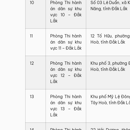
10
Phòng Thi hành
Số 03 Lê Duẩn, xã 
án dân sự khu
Năng, tỉnh Đắk Lắk
vực 10 – Đắk
Lắk
11
Phòng Thi hành
12 Tố Hữu, phường
án dân sự khu
Hoà, tỉnh Đắk Lắk
vực 11 – Đắk Lắk
12
Phòng Thi hành
Khu phố 3, phường
án dân sự khu
Hoà, tỉnh Đắk Lắk
vực 12 – Đắk
Lắk
13
Phòng Thi hành
Khu phố Mỹ Lệ Đôn
án dân sự khu
Tây Hoà, tỉnh Đắk L
vực 13 – Đắk
Lắk
14
Phòng Thi hành
22 Hải Dương, thô