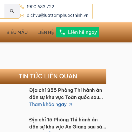
1900.633.722
dichvu@luattamphuocthinh.vn
Liên hệ ngay
BIỂU MẪU
LIÊN HỆ
TIN TỨC LIÊN QUAN
Địa chỉ 355 Phòng Thi hành án
dân sự khu vực Toàn quốc sau
sáp nhập 1/7/2025
Tham khảo ngay
Địa chỉ 15 Phòng Thi hành án
dân sự khu vực An Giang sau sáp