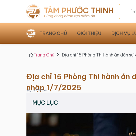
TRANG CHỦ
GIỚI THIỆU
DỊCH VỤ L
Trang Chủ
Địa chỉ 15 Phòng Thi hành án dân sự
Địa chỉ 15 Phòng Thi hành án 
nhập 1/7/2025
•
28/07/2025
MỤC LỤC