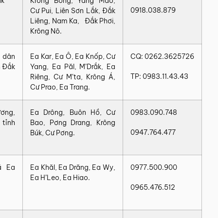
ắk
Krông Bông, Yang Mao,
0918.038.879
Cư Pui, Liên Sơn Lắk, Đắk
Liêng, Nam Ka, Đắk Phơi,
Krông Nô.
ổ dân
Ea Kar, Ea Ô, Ea Knốp, Cư
CQ: 0262.3625726
h Đắk
Yang, Ea Păl, M’Drắk, Ea
TP: 0983.11.43.43
Riêng, Cư M’ta, Krông Á,
Cư Prao, Ea Trang.
ơng,
Ea Drông, Buôn Hồ, Cư
0983.090.748
tỉnh
Bao, Pơng Drang, Krông
0947.764.477
Búk, Cư Pơng.
ã Ea
Ea Khăl, Ea Drăng, Ea Wy,
0977.500.900
Ea H’Leo, Ea Hiao.
0965.476.512