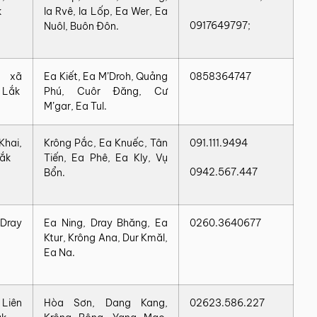
k
Ia Rvê, Ia Lốp, Ea Wer, Ea
0917649797;
Nuôl, Buôn Đôn.
, xã
Ea Kiết, Ea M’Droh, Quảng
0858364747
 Lắk
Phú, Cuôr Đăng, Cư
M’gar, Ea Tul.
Khai,
Krông Pắc, Ea Knuếc, Tân
091.111.9494
Lắk
Tiến, Ea Phê, Ea Kly, Vụ
0942.567.447
Bổn.
 Dray
Ea Ning, Dray Bhăng, Ea
0260.3640677
Ktur, Krông Ana, Dur Kmăl,
Ea Na.
 Liên
Hòa Sơn, Dang Kang,
02623.586.227