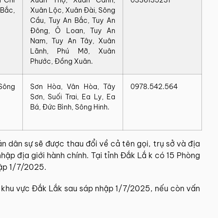
Bắc,
Xuân Lộc, Xuân Đài, Sông
Cầu, Tuy An Bắc, Tuy An
Đông, Ô Loan, Tuy An
Nam, Tuy An Tây, Xuân
Lãnh, Phú Mỡ, Xuân
Phước, Đồng Xuân.
 Sông
Sơn Hòa, Vân Hòa, Tây
0978.542.564
Sơn, Suối Trai, Ea Ly, Ea
Bá, Đức Bình, Sông Hinh.
án dân sự
sẽ được thau đổi về cả tên gọi, trụ sở và địa
hập địa giới hành chính
. Tại tỉnh Đắk Lắ k có 15 Phòng
ập 1/7/2025.
sự khu vực Đắk Lắk sau sáp nhập 1/7/2025, nếu còn vấn