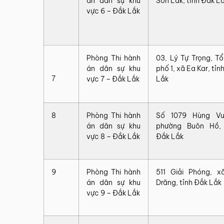
án dân sự khu
Sơn Lắk, tỉnh Đắk L
vực 6 – Đắk Lắk
Phòng Thi hành
03, Lý Tự Trọng, T
án dân sự khu
phố 1, xã Ea Kar, tỉn
7
vực 7 – Đắk Lắk
Lắk
8
Phòng Thi hành
Số 1079 Hùng Vư
án dân sự khu
phường Buôn Hồ, 
vực 8 – Đắk Lắk
Đắk Lắk
9
Phòng Thi hành
511 Giải Phóng, x
án dân sự khu
Drăng, tỉnh Đắk Lắk
vực 9 – Đắk Lắk