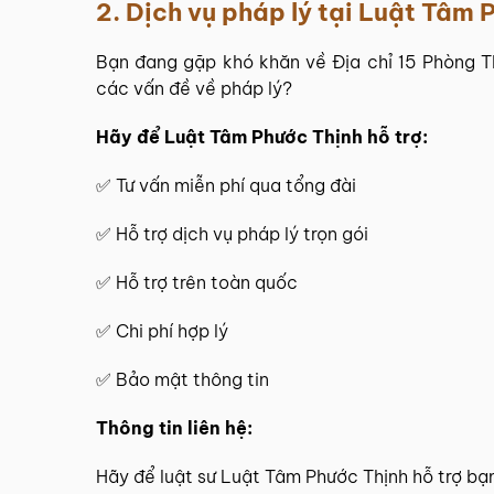
2. Dịch vụ pháp lý tại
Luật Tâm P
Bạn đang gặp khó khăn về Địa chỉ 15 Phòng T
các vấn đề về pháp lý?
Hãy để
Luật Tâm Phước Thịnh
hỗ trợ:
✅
Tư vấn miễn phí
qua tổng đài
✅ Hỗ trợ dịch vụ pháp lý trọn gói
✅ Hỗ trợ trên toàn quốc
✅ Chi phí hợp lý
✅ Bảo mật thông tin
Thông tin
liên hệ
:
Hãy để
luật sư Luật Tâm Phước Thịnh
hỗ trợ bạ