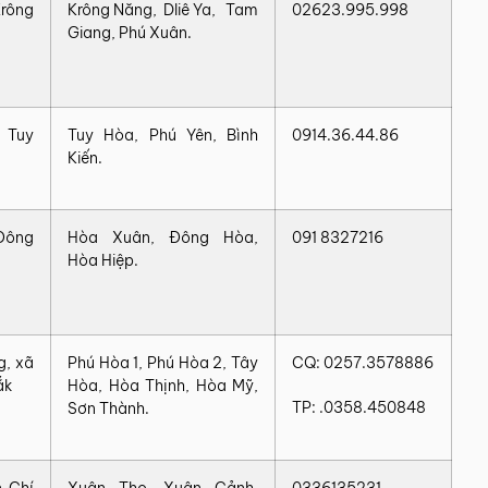
Krông
Krông Năng, Dliê Ya, Tam
02623.995.998
Giang, Phú Xuân.
 Tuy
Tuy Hòa, Phú Yên, Bình
0914.36.44.86
Kiến.
 Đông
Hòa Xuân, Đông Hòa,
091 8327216
Hòa Hiệp.
g, xã
Phú Hòa 1, Phú Hòa 2, Tây
CQ: 0257.3578886
ắk
Hòa, Hòa Thịnh, Hòa Mỹ,
TP: .0358.450848
Sơn Thành.
n Chí
Xuân Thọ, Xuân Cảnh,
0336135231