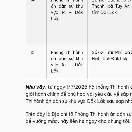
án dân sự khu
Thạnh, xã Tuy An 
vực 14 – Đắk
tỉnh Đắk Lắk
Lắk
15
Phòng Thi hành
Số 62. Trần Phú, xã
án dân sự khu
Hinh, tỉnh Đăk Lăk
vực 15 – Đắk
Lắk
Như vây
, từ ngày 1/7/2025 hệ thống
Thi hành 
giới hành chính để phù hợp với yêu cầu về
sáp n
Thi hành án dân sự khu vực Đắk Lắk sau sáp nh
Trên đây là Địa chỉ 15 Phòng Thi hành án dân 
đề vướng mắc, hãy liên hệ ngay cho chúng tôi.