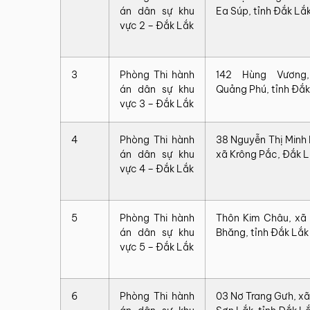
án dân sự khu
Ea Súp, tỉnh Đắk Lắ
vực 2 – Đắk Lắk
3
Phòng Thi hành
142 Hùng Vương
án dân sự khu
Quảng Phú, tỉnh Đắk
vực 3 – Đắk Lắk
4
Phòng Thi hành
38 Nguyễn Thị Minh 
án dân sự khu
xã Krông Pắc, Đắk 
vực 4 – Đắk Lắk
5
Phòng Thi hành
Thôn Kim Châu, xã
án dân sự khu
Bhăng, tỉnh Đắk Lắk
vực 5 – Đắk Lắk
6
Phòng Thi hành
03 Nơ Trang Gưh, xã