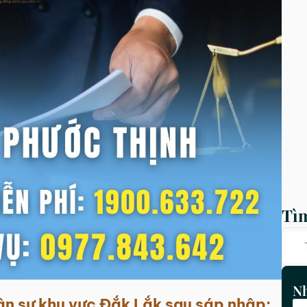
Tì
Nh
ân sự khu vực
Đắk Lắk sau sáp nhập: