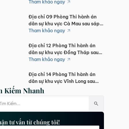
nhập 1/7/2025
Tham khảo ngay
Địa chỉ 09 Phòng Thi hành án
dân sự khu vực Cà Mau sau sáp
nhập 1/7/2025
Tham khảo ngay
Địa chỉ 12 Phòng Thi hành án
dân sự khu vực Đồng Tháp sau
sáp nhập 1/7/2025
Tham khảo ngay
Địa chỉ 14 Phòng Thi hành án
dân sự khu vực Vĩnh Long sau
sáp nhập 1/7/2025
Tham khảo ngay
m Kiếm Nhanh
Địa chỉ 12 Phòng Thi hành án
dân sự khu vực Tây Ninh sau sáp
nhập 1/7/2025
Tham khảo ngay
ận tư vấn từ chúng tôi!