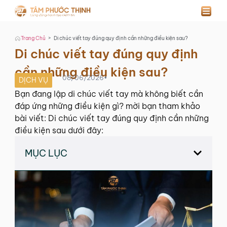
>
Trang Chủ
Di chúc viết tay đúng quy định cần những điều kiện sau?
Di chúc viết tay đúng quy định
cần những điều kiện sau?
08/06/2026
•
DỊCH VỤ
Bạn đang lập di chúc viết tay mà không biết cần
đáp ứng những điều kiện gì? mời bạn tham khảo
bài viết: Di chúc viết tay đúng quy định cần những
điều kiện sau dưới đây:
MỤC LỤC