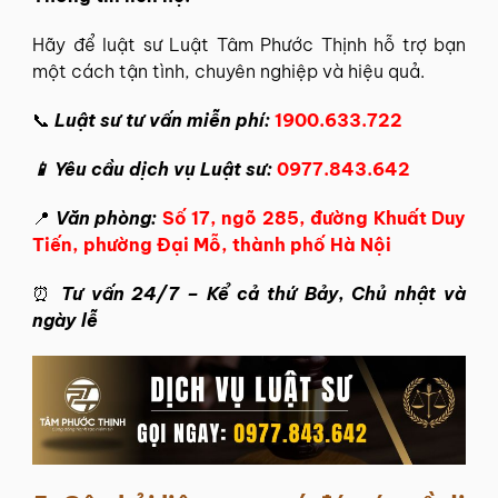
Hãy để
luật sư Luật Tâm Phước Thịnh
hỗ trợ bạn
một cách tận tình, chuyên nghiệp và hiệu quả.
📞
Luật sư tư vấn miễn phí:
1900.633.722
📱 Yêu cầu dịch vụ Luật sư:
0977.843.642
📍
Văn phòng:
Số 17, ngõ 285, đường Khuất Duy
Tiến, phường Đại Mỗ, thành phố Hà Nội
⏰
Tư vấn 24/7 – Kể cả thứ Bảy, Chủ nhật và
ngày lễ