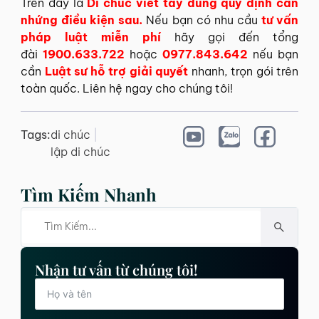
Trên đây là
Di chúc viết tay đúng quy định cần
nhứng điều kiện sau.
Nếu bạn có nhu cầu
tư vấn
pháp luật miễn phí
hãy gọi đến tổng
đài
1900.633.722
hoặc
0977.843.642
nếu bạn
cần
Luật sư hỗ trợ giải quyết
nhanh, trọn gói trên
toàn quốc. Liên hệ ngay cho chúng tôi!
Tags:
di chúc
|
lập di chúc
Tìm Kiếm Nhanh
Nhận tư vấn từ chúng tôi!