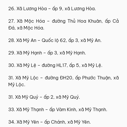
26. Xã Lương Hòa – ấp 9, xã Lương Hòa.
27. Xã Mộc Hóa – đường Thủ Hoa Khuân, ấp Cả
Đá, xã Mộc Hóa.
28. Xã Mỹ An – Quốc lộ 62, ấp 3, xã Mỹ An.
29. Xã Mỹ Hạnh – ấp 3, xã Mỹ Hạnh.
30. Xã Mỹ Lệ – đường HL17, ấp 5, xã Mỹ Lệ.
31. Xã Mỹ Lộc – đường ĐH20, ấp Phước Thuận, xã
Mỹ Lộc.
31. Xã Mỹ Quý – ấp 2, xã Mỹ Quý.
33. Xã Mỹ Thạnh – ấp Vàm Kinh, xã Mỹ Thạnh.
34. Xã Mỹ Yên – ấp Chánh, xã Mỹ Yên.