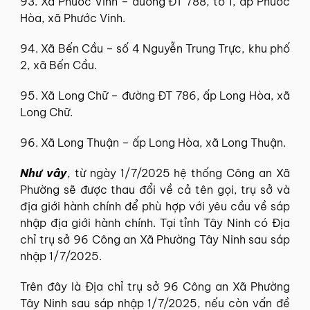
93. Xã Phước Vinh – đường ĐT 788, tổ 1, ấp Phước
Hòa, xã Phước Vinh.
94. Xã Bến Cầu – số 4 Nguyễn Trung Trực, khu phố
2, xã Bến Cầu.
95. Xã Long Chữ – đường ĐT 786, ấp Long Hòa, xã
Long Chữ.
96. Xã Long Thuận – ấp Long Hòa, xã Long Thuận.
Như vây
, từ ngày 1/7/2025 hệ thống
Công an Xã
Phường
sẽ được thau đổi về cả tên gọi, trụ sở và
địa giới hành chính để phù hợp với yêu cầu về
sáp
nhập địa giới hành chính
. Tại tỉnh Tây Ninh có Địa
chỉ trụ sở 96 Công an Xã Phường Tây Ninh sau sáp
nhập 1/7/2025.
Trên đây là Địa chỉ trụ sở 96 Công an Xã Phường
Tây Ninh sau sáp nhập 1/7/2025, nếu còn vấn đề