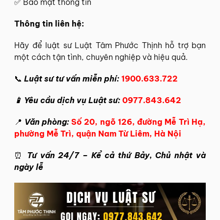
✅ Bảo mật thông tin
Thông tin
liên hệ
:
Hãy để
luật sư Luật Tâm Phước Thịnh
hỗ trợ bạn
một cách tận tình, chuyên nghiệp và hiệu quả.
📞
Luật sư tư vấn miễn phí:
1900.633.722
📱 Yêu cầu dịch vụ Luật sư:
0977.843.642
📍
Văn phòng:
Số 20, ngõ 126, đường Mễ Trì Hạ,
phường Mễ Trì, quận Nam Từ Liêm, Hà Nội
⏰
Tư vấn 24/7 – Kể cả thứ Bảy, Chủ nhật và
ngày lễ