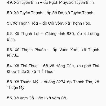
49. Xã Tuyên Bình – ấp Rạch Mây, xã Tuyên Bình.
50. Xã Tuyên Thạnh – ấp Sồ Đô, xã Tuyên Thạnh.
51. Xã Thạnh Hóa – ấp Cái Vòm, xã Thạnh Hóa.
52. Xã Thạnh Lợi – đường tỉnh 830, ấp 4 Lương
Bình.
53. Xã Thạnh Phước – ấp Vườn Xoài, xã Thạnh
Phước.
54. Xã Thủ Thừa – 68 Võ Hồng Cúc, khu phố Thủ
Khoa Thừa 3, xã Thủ Thừa.
55. Xã Thuận Mỹ – đường 827A ấp Thanh Tân, xã
Thuận Mỹ.
56. Xã Vàm Cỏ – ấp 1 xã Vàm Cỏ.