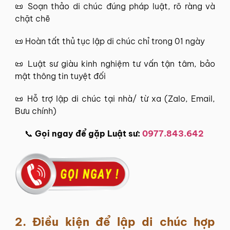
📜 Soạn thảo di chúc đúng pháp luật, rõ ràng và
chặt chẽ
📜 Hoàn tất thủ tục lập di chúc chỉ trong 01 ngày
📜 Luật sư giàu kinh nghiệm tư vấn tận tâm, bảo
mật thông tin tuyệt đối
📜 Hỗ trợ lập di chúc tại nhà/ từ xa (Zalo, Email,
Bưu chính)
📞
Gọi ngay để gặp Luật sư:
0977.843.642
2. Điều kiện để lập di chúc hợp