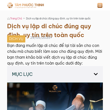
>
Trang Chủ
Dịch vụ lập di chúc đúng quy định, uy tín trên toàn quốc
Dịch vụ lập di chúc đúng quy
định, uy tín trên toàn quốc
29/05/2025
•
DỊCH VỤ
Bạn đang muốn lập di chúc để lại tài sản cho con
cháu mà chưa biết làm sao cho đúng quy định. Mời
bạn tham khảo bài viết dịch vụ lập di chúc đúng
quy định, uy tín trên toàn quốc dưới đây:
MỤC LỤC