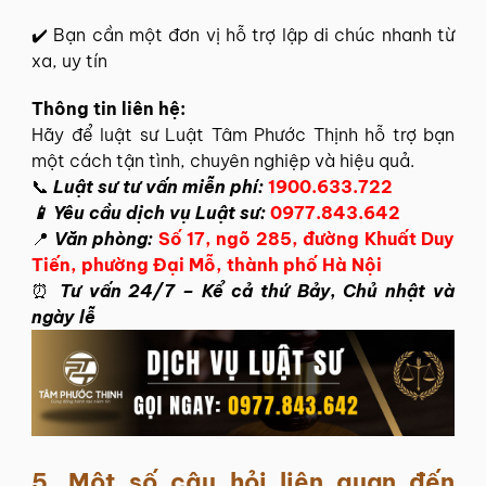
✔️ Bạn cần một đơn vị hỗ trợ lập di chúc nhanh từ
xa, uy tín
Thông tin liên hệ:
Hãy để
luật sư Luật Tâm Phước Thịnh
hỗ trợ bạn
một cách tận tình, chuyên nghiệp và hiệu quả.
📞
Luật sư tư vấn miễn phí:
1900.633.722
📱 Yêu cầu dịch vụ Luật sư:
0977.843.642
📍
Văn phòng:
Số 17, ngõ 285, đường Khuất Duy
Tiến, phường Đại Mỗ, thành phố Hà Nội
⏰
Tư vấn 24/7 – Kể cả thứ Bảy, Chủ nhật và
ngày lễ
5. Một số câu hỏi liên quan đến