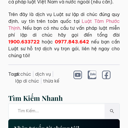
cả pháp luật Việt Nam và nước ngoài (nếu cần).
Trên đây là dịch vụ Luật sư lập di chúc đúng quy
định, uy tín trên toàn quốc tại
Luật Tâm Phước
Thịnh
. Nếu bạn có nhu cầu tư vấn pháp luật miễn
phí lập di chúc hãy gọi đến tổng đài
1900.633722
hoặc
0977.843.642
nếu bạn cần
Luật sư hỗ trợ dịch vụ trọn gói, liên hệ ngay cho
chúng tôi!
Tags:
di chúc
|
dịch vụ
|
lập di chúc
|
thừa kế
Tìm Kiếm Nhanh