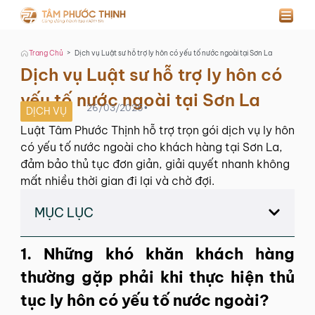
>
Trang Chủ
Dịch vụ Luật sư hỗ trợ ly hôn có yếu tố nước ngoài tại Sơn La
Dịch vụ Luật sư hỗ trợ ly hôn có
yếu tố nước ngoài tại Sơn La
26/03/2025
•
DỊCH VỤ
Luật Tâm Phước Thịnh hỗ trợ trọn gói dịch vụ ly hôn
có yếu tố nước ngoài cho khách hàng tại Sơn La,
đảm bảo thủ tục đơn giản, giải quyết nhanh không
mất nhiều thời gian đi lại và chờ đợi.
MỤC LỤC
1. Những khó khăn khách hàng
thường gặp phải khi thực hiện thủ
tục ly hôn có yếu tố nước ngoài?