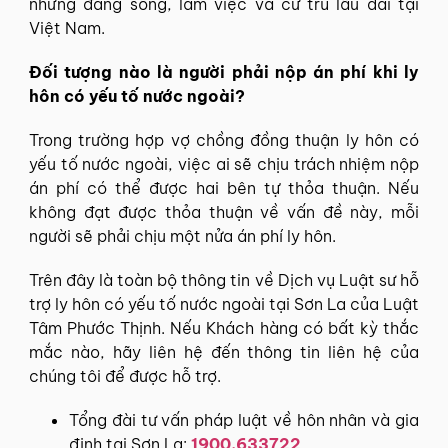
nhưng đang sống, làm việc và cư trú lâu dài tại
Việt Nam.
Đối tượng nào là người phải nộp án phí khi ly
hôn có yếu tố nước ngoài?
Trong trường hợp vợ chồng đồng thuận ly hôn có
yếu tố nước ngoài, việc ai sẽ chịu trách nhiệm nộp
án phí có thể được hai bên tự thỏa thuận. Nếu
không đạt được thỏa thuận về vấn đề này, mỗi
người sẽ phải chịu một nửa án phí ly hôn.
Trên đây là toàn bộ thông tin về Dịch vụ Luật sư hỗ
trợ ly hôn có yếu tố nước ngoài tại Sơn La của Luật
Tâm Phước Thịnh. Nếu Khách hàng có bất kỳ thắc
mắc nào, hãy liên hệ đến thông tin liên hệ của
chúng tôi để được hỗ trợ.
Tổng đài tư vấn pháp luật về hôn nhân và gia
định tại Sơn La:
1900.633722