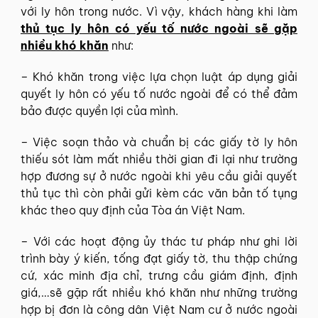
với ly hôn trong nước. Vì vậy, khách hàng khi làm
thủ tục ly hôn có yếu tố nước ngoài sẽ gặp
nhiều khó khăn
như:
– Khó khăn trong việc lựa chọn luật áp dụng giải
quyết ly hôn có yếu tố nước ngoài để có thể đảm
bảo được quyền lợi của mình.
– Việc soạn thảo và chuẩn bị các giấy tờ ly hôn
thiếu sót làm mất nhiều thời gian đi lại như trường
hợp đương sự ở nước ngoài khi yêu cầu giải quyết
thủ tục thì còn phải gửi kèm các văn bản tố tụng
khác theo quy định của Tòa án Việt Nam.
– Với các hoạt động ủy thác tư pháp như ghi lời
trình bày ý kiến, tống đạt giấy tờ, thu thập chứng
cứ, xác minh địa chỉ, trưng cầu giám định, định
giá,…sẽ gặp rất nhiều khó khăn như những trường
hợp bị đơn là công dân Việt Nam cư ở nước ngoài