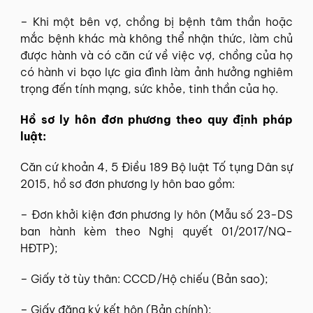
– Khi một bên vợ, chồng bị bệnh tâm thần hoặc
mắc bệnh khác mà không thể nhận thức, làm chủ
được hành và có căn cứ về việc vợ, chồng của họ
có hành vi bạo lực gia đình làm ảnh hưởng nghiêm
trọng đến tính mạng, sức khỏe, tinh thần của họ.
Hồ sơ ly hôn đơn phương theo quy định pháp
luật:
Căn cứ khoản 4, 5 Điều 189 Bộ luật Tố tụng Dân sự
2015, hồ sơ đơn phương ly hôn bao gồm:
– Đơn khởi kiện đơn phương ly hôn (Mẫu số 23-DS
ban hành kèm theo Nghị quyết 01/2017/NQ-
HĐTP);
– Giấy tờ tùy thân: CCCD/Hộ chiếu (Bản sao);
– Giấy đăng ký kết hôn (Bản chính);