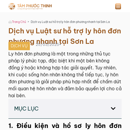
>
Trang Chủ
Dịch vụ Luật sư hỗ trợ ly hôn đơn phương nhanh tại Sơn La
Dịch vụ Luật sư hỗ trợ ly hôn đơn
phương nhanh tại Sơn La
25/03/2025
•
DỊCH VỤ
Ly hôn đơn phương là một trong những thủ tục
pháp lý phức tạp, đặc biệt khi một bên không
đồng ý hoặc không hợp tác giải quyết. Tuy nhiên,
khi cuộc sống hôn nhân không thể tiếp tục, ly hôn
đơn phương là giải pháp phù hợp nhất để chấm dứt
mối quan hệ hôn nhân và đảm bảo quyền lợi cho cả
hai bên.
MỤC LỤC
1. Điều kiện và hồ sơ ly hôn đơn