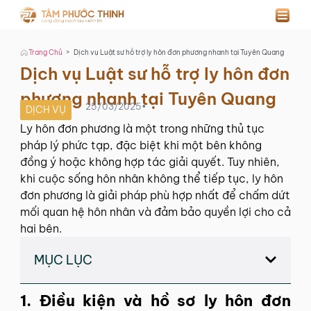
>
Trang Chủ
Dịch vụ Luật sư hỗ trợ ly hôn đơn phương nhanh tại Tuyên Quang
Dịch vụ Luật sư hỗ trợ ly hôn đơn
phương nhanh tại Tuyên Quang
25/03/2025
•
DỊCH VỤ
Ly hôn đơn phương là một trong những thủ tục
pháp lý phức tạp, đặc biệt khi một bên không
đồng ý hoặc không hợp tác giải quyết. Tuy nhiên,
khi cuộc sống hôn nhân không thể tiếp tục, ly hôn
đơn phương là giải pháp phù hợp nhất để chấm dứt
mối quan hệ hôn nhân và đảm bảo quyền lợi cho cả
hai bên.
MỤC LỤC
1. Điều kiện và hồ sơ ly hôn đơn