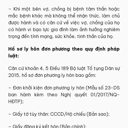
– Khi một bên vợ, chồng bị bệnh tâm thần hoặc
mắc bệnh khác mà không thể nhận thức, làm chủ
được hành và có căn cứ về việc vợ, chồng của họ
có hành vi bạo lực gia đình làm ảnh hưởng nghiêm
trọng đến tính mạng, sức khỏe, tinh thần của họ.
Hồ sơ ly hôn đơn phương theo quy định pháp
luật:
Căn cứ khoản 4, 5 Điều 189 Bộ luật Tố tụng Dân sự
2015, hồ sơ đơn phương ly hôn bao gồm:
– Đơn khởi kiện đơn phương ly hôn (Mẫu số 23-DS
ban hành kèm theo Nghị quyết 01/2017/NQ-
HĐTP);
– Giấy tờ tùy thân: CCCD/Hộ chiếu (Bản sao);
– Giấy đăng ký kết hôn (Bản chính);