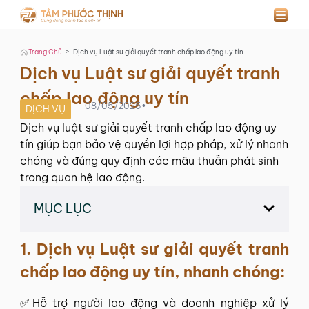
>
Trang Chủ
Dịch vụ Luật sư giải quyết tranh chấp lao động uy tín
Dịch vụ Luật sư giải quyết tranh
chấp lao động uy tín
08/05/2025
•
DỊCH VỤ
Dịch vụ luật sư giải quyết tranh chấp lao động uy
tín giúp bạn bảo vệ quyền lợi hợp pháp, xử lý nhanh
chóng và đúng quy định các mâu thuẫn phát sinh
trong quan hệ lao động.
MỤC LỤC
1. Dịch vụ Luật sư giải quyết tranh
chấp lao động uy tín, nhanh chóng:
✅Hỗ trợ người lao động và doanh nghiệp xử lý