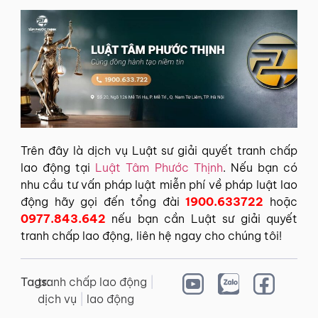
Trên đây là dịch vụ Luật sư giải quyết tranh chấp
lao động tại
Luật Tâm Phước Thịnh
. Nếu bạn có
nhu cầu tư vấn pháp luật miễn phí về pháp luật lao
động hãy gọi đến tổng đài
1900.633722
hoặc
0977.843.642
nếu bạn cần Luật sư giải quyết
tranh chấp lao động, liên hệ ngay cho chúng tôi!
Tags:
tranh chấp lao động
|
dịch vụ
|
lao động