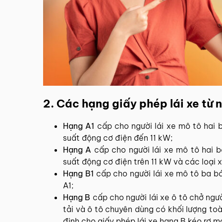
2. Các hạng giấy phép lái xe từ
Hạng A1
cấp cho người lái xe mô tô hai 
suất động cơ điện đến 11 kW;
Hạng A
cấp cho người lái xe mô tô hai b
suất động cơ điện trên 11 kW và các loại x
Hạng B1
cấp cho người lái xe mô tô ba bá
A1;
Hạng B
cấp cho người lái xe ô tô chở ngườ
tải và ô tô chuyên dùng có khối lượng toà
định cho giấy phép lái xe hạng B kéo rơ m