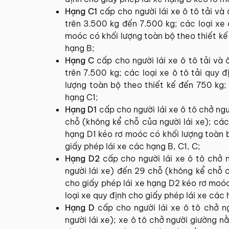
Hạng C1
cấp cho người lái xe ô tô tải và
trên 3.500 kg đến 7.500 kg; các loại xe 
moóc có khối lượng toàn bộ theo thiết kế 
hạng B;
Hạng C
cấp cho người lái xe ô tô tải và 
trên 7.500 kg; các loại xe ô tô tải quy 
lượng toàn bộ theo thiết kế đến 750 kg;
hạng C1;
Hạng D1
cấp cho người lái xe ô tô chở ngư
chỗ (không kể chỗ của người lái xe); các
hạng D1 kéo rơ moóc có khối lượng toàn b
giấy phép lái xe các hạng B, C1, C;
Hạng D2
cấp cho người lái xe ô tô chở 
người lái xe) đến 29 chỗ (không kể chỗ 
cho giấy phép lái xe hạng D2 kéo rơ moóc
loại xe quy định cho giấy phép lái xe các 
Hạng D
cấp cho người lái xe ô tô chở n
người lái xe); xe ô tô chở người giường n