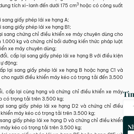
3
dung tích xi-lanh đến dưới 175 cm
hoặc có công suất
i sang giấy phép lái xe hạng A;
i sang giấy phép lái xe hạng B1;
ại sang chứng chỉ điều khiển xe máy chuyên dùng cho
n 1.000 kg và chứng chỉ bồi dưỡng kiến thức pháp luật
hiển xe máy chuyên dùng;
đổi, cấp lại sang giấy phép lái xe hạng B với điều kiện
tự động;
cấp lại sang giấy phép lái xe hạng B hoặc hạng C1 và
 cho người điều khiển máy kéo có trọng tải đến 3.500
i, cấp lại cùng hạng và chứng chỉ điều khiển xe máy
Tì
 có trọng tải trên 3.500 kg;
ại sang giấy phép lái xe hạng D2 và chứng chỉ điều
khiển máy kéo có trọng tải trên 3.500 kg;
i sang giấy phép lái xe hạng D và chứng chỉ điều khiển
Nh
máy kéo có trọng tải trên 3.500 kg;