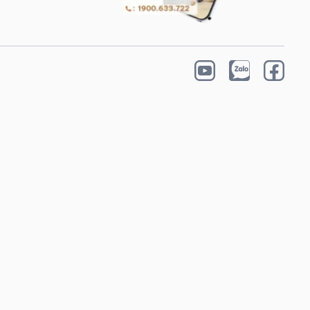
 VỤ
DỊCH VỤ