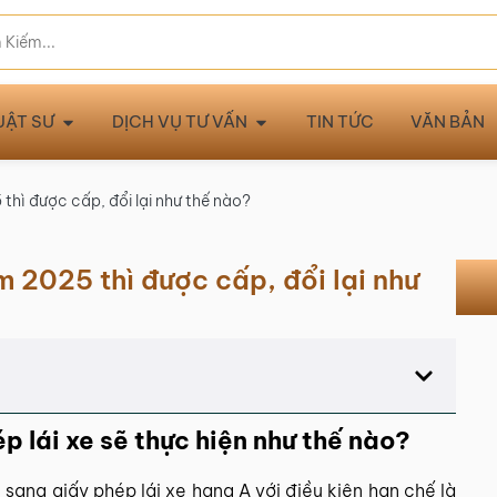
UẬT SƯ
DỊCH VỤ TƯ VẤN
TIN TỨC
VĂN BẢN
thì được cấp, đổi lại như thế nào?
m 2025 thì được cấp, đổi lại như
ép lái xe sẽ thực hiện như thế nào?
 sang giấy phép lái xe hạng A với điều kiện hạn chế là