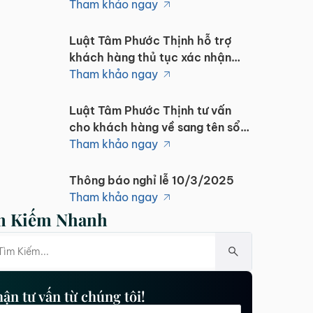
Tham khảo ngay
Luật Tâm Phước Thịnh hỗ trợ
khách hàng thủ tục xác nhận
cha mẹ con kết hợp đăng ký khai
Tham khảo ngay
sinh
Luật Tâm Phước Thịnh tư vấn
cho khách hàng về sang tên sổ
đỏ tại văn phòng
Tham khảo ngay
Thông báo nghỉ lễ 10/3/2025
Tham khảo ngay
m Kiếm Nhanh
Luật Tâm Phước Thịnh đại diện
theo ủy quyền thực hiện đính
chính sổ đỏ
Tham khảo ngay
ận tư vấn từ chúng tôi!