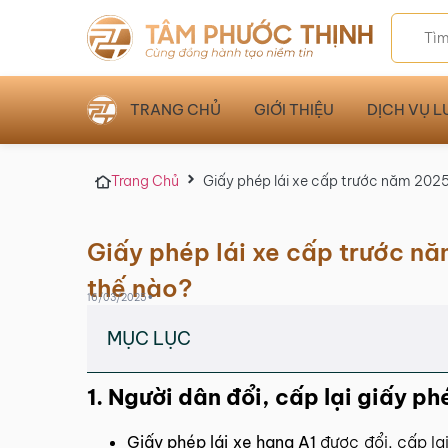
TRANG CHỦ
GIỚI THIỆU
DỊCH VỤ L
Trang Chủ
Giấy phép lái xe cấp trước năm 2025 
Giấy phép lái xe cấp trước nă
thế nào?
•
16/03/2025
MỤC LỤC
1. Người dân đổi, cấp lại giấy ph
Giấy phép lái xe hạng A1
được đổi, cấp lại