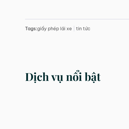
Tags:
giấy phép lái xe
|
tin tức
Dịch vụ nổi bật
DỊCH VỤ
DỊCH