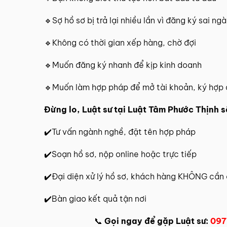
🔹Sợ hồ sơ bị trả lại nhiều lần vì đăng ký sai n
🔹Không có thời gian xếp hàng, chờ đợi
🔹Muốn đăng ký nhanh để kịp kinh doanh
🔹Muốn làm hợp pháp để mở tài khoản, ký hợp
Đừng lo, Luật sư tại Luật Tâm Phước Thịnh s
✔️Tư vấn ngành nghề, đặt tên hợp pháp
✔️Soạn hồ sơ, nộp online hoặc trực tiếp
✔️Đại diện xử lý hồ sơ, khách hàng KHÔNG cần
✔️Bàn giao kết quả tận nơi
📞
Gọi ngay để gặp Luật sư:
097