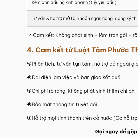
Kèm con dấu hộ kinh doanh (tuỳ yêu cầu)
Tư vấn & hỗ trợ mở tài khoản ngân hàng, đăng ký t
📌 Cam kết: Không phát sinh – làm trọn gói – rõ 
4. Cam kết từ Luật Tâm Phước Th
🎯Phân tích, tư vấn tận tâm, hỗ trợ cả ngoài gi
🎯Đại diện làm việc và bàn giao kết quả
🎯Chi phí rõ ràng, không phát sinh thêm chi ph
🎯
Bảo mật thông tin tuyệt đối
🎯Hỗ trợ mọi tỉnh thành trên cả nước (Có hỗ trợ
Gọi ngay để gặp 