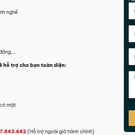
gành nghề
 đồng,…
ẽ hỗ trợ cho bạn toàn diện:
 có mặt
7.843.642
(Hỗ trợ ngoài giờ hành chính)