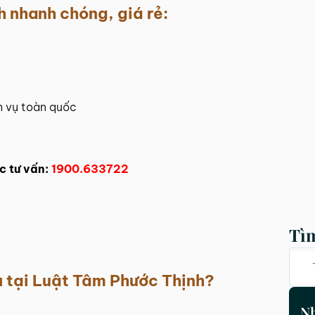
h nhanh chóng, giá rẻ:
h vụ toàn quốc
c tư vấn:
1900.633722
Tì
ụ tại
Luật Tâm Phước Thịnh
?
Nh