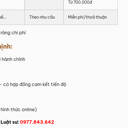
Từ 700.000đ
huế…
Theo nhu cầu
Miễn phí/thoả thuận
ràng chi phí
ịnh:
ờ hành chính
í – có hợp đồng cam kết tiến độ
 hình thức online)
Luật sư:
0977.843.642