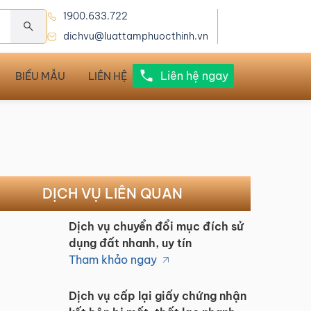
1900.633.722
dichvu@luattamphuocthinh.vn
Liên hệ ngay
BIỂU MẪU
LIÊN HỆ
DỊCH VỤ LIÊN QUAN
Dịch vụ chuyển đổi mục đích sử
dụng đất nhanh, uy tín
Tham khảo ngay
Dịch vụ cấp lại giấy chứng nhận