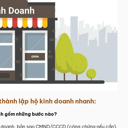
thành lập hộ kinh doanh nhanh:
anh gồm những bước nào?
inh doanh, bản sao CMND/CCCD (công chứng nếu cần),