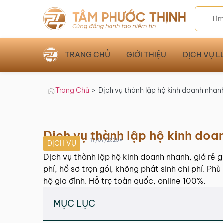
TRANG CHỦ
GIỚI THIỆU
DỊCH VỤ L
Trang Chủ
>
Dịch vụ thành lập hộ kinh doanh nhanh
Dịch vụ thành lập hộ kinh doan
•
17/07/2025
DỊCH VỤ
Dịch vụ thành lập hộ kinh doanh nhanh, giá rẻ 
phí, hồ sơ trọn gói, không phát sinh chi phí. Ph
hộ gia đình. Hỗ trợ toàn quốc, online 100%.
MỤC LỤC