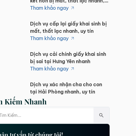
kết hôn bị mất, thất lạc nhanh,
uy tín
Tham khảo ngay
Dịch vụ cấp lại giấy khai sinh bị
mất, thất lạc nhanh, uy tín
Tham khảo ngay
Dịch vụ cải chính giấy khai sinh
bị sai tại Hưng Yên nhanh
Tham khảo ngay
Dịch vụ xác nhận cha cho con
tại Hải Phòng nhanh, uy tín
Tham khảo ngay
m Kiếm Nhanh
Dịch vụ cấp đổi sổ đỏ đất chữ T
thổ cư tại Hà Nội uy tín
Tham khảo ngay
ận tư vấn từ chúng tôi!