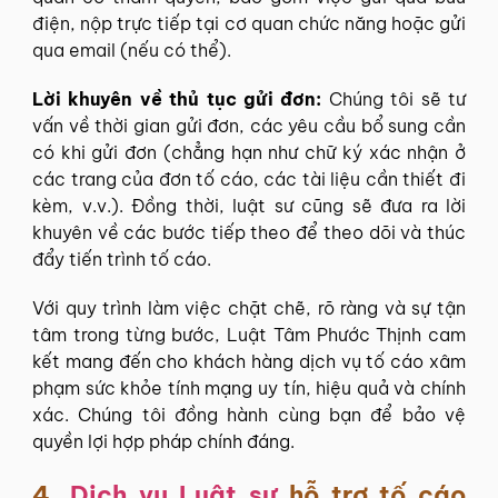
điện, nộp trực tiếp tại cơ quan chức năng hoặc gửi
qua email (nếu có thể).
Lời khuyên về thủ tục gửi đơn:
Chúng tôi sẽ tư
vấn về thời gian gửi đơn, các yêu cầu bổ sung cần
có khi gửi đơn (chẳng hạn như chữ ký xác nhận ở
các trang của đơn tố cáo, các tài liệu cần thiết đi
kèm, v.v.). Đồng thời, luật sư cũng sẽ đưa ra lời
khuyên về các bước tiếp theo để theo dõi và thúc
đẩy tiến trình tố cáo.
Với quy trình làm việc chặt chẽ, rõ ràng và sự tận
tâm trong từng bước, Luật Tâm Phước Thịnh cam
kết mang đến cho khách hàng dịch vụ tố cáo xâm
phạm sức khỏe tính mạng uy tín, hiệu quả và chính
xác. Chúng tôi đồng hành cùng bạn để bảo vệ
quyền lợi hợp pháp chính đáng.
4.
Dịch vụ Luật sư
hỗ trợ tố cáo