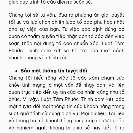
giúp quy trình tố cáo diễn ra suôn sẻ.
Chúng tôi sẽ tư vấn, đưa ra phương án giải quyết
tối ưu và lựa chọn chiến lược tố cáo phù hợp nhất
cho sự việc của bạn. Từ việc xác định đúng cơ
quan có thẩm quyền tiếp nhận đơn tố cáo đến việc
soạn thảo nội dung tố cáo chuẩn xác, Luật Tâm
Phước Thịnh cam kết sẽ hỗ trợ bạn một cách
nhanh chóng và chính xác.
Bảo mật thông tin tuyệt đối
Chúng tôi hiểu rằng việc tố cáo
xâm phạm sức
khỏe tính mạng
là một vấn đề nhạy cảm và liên
quan trực tiếp đến uy tín của cá nhân cũng như tổ
chức. Vì vậy, Luật Tâm Phước Thịnh cam kết bảo
mật tuyệt đối mọi thông tin của khách hàng trong
suốt quá trình sử dụng dịch vụ. Mọi dữ liệu, tài liệu
và thông tin mà khách hàng cung cấp sẽ được bảo
vệ nghiêm ngặt, không bị chia sẻ hay tiết lộ ra