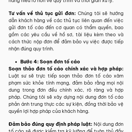
hàng hiểu rõ hơn về quy trình và thời gian xử lý.
Tư vấn về thủ tục gửi đơn:
Chúng tôi sẽ hướng
dẫn khách hàng về các thủ tục liên quan đến việc
gửi đơn tố cáo đến cơ quan có thẩm quyền, bao
gồm các yêu cầu về hồ sơ, tài liệu kèm theo và
cách thức nộp đơn để đảm bảo vụ việc được tiếp
nhận đúng quy trình.
Bước 4: Soạn đơn tố cáo
Soạn thảo đơn tố cáo chính xác và hợp pháp:
Luật sư sẽ trực tiếp soạn thảo đơn tố cáo xâm
phạm sức khỏe tính mạng, đảm bảo rằng mọi nội
dung trong đơn đều chính xác, rõ ràng và hợp
pháp. Chúng tôi sẽ xây dựng nội dung đơn tố cáo
phản ánh trung thực các sự kiện, đồng thời bảo vệ
quyền lợi hợp pháp của khách hàng.
Đảm bảo đúng quy định pháp luật:
Nội dung đơn
tố cáo sẽ được kiểm tra kỹ lưỡng để tuân thủ đầy