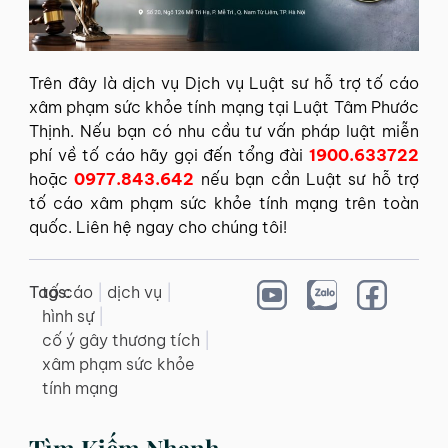
Trên đây là dịch vụ Dịch vụ Luật sư hỗ trợ tố cáo
xâm phạm sức khỏe tính mạng tại Luật Tâm Phước
Thịnh. Nếu bạn có nhu cầu tư vấn pháp luật miễn
phí về tố cáo hãy gọi đến tổng đài
1900.633722
hoặc
0977.843.642
nếu bạn cần Luật sư hỗ trợ
tố cáo xâm phạm sức khỏe tính mạng trên toàn
quốc. Liên hệ ngay cho chúng tôi!
Tags:
tố cáo
|
dịch vụ
|
hình sự
|
cố ý gây thương tích
|
xâm phạm sức khỏe
tính mạng
Tìm Kiếm Nhanh