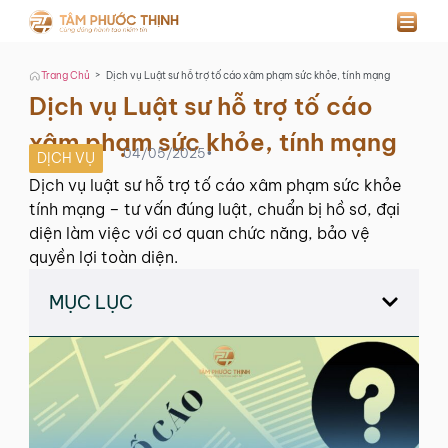
>
Trang Chủ
Dịch vụ Luật sư hỗ trợ tố cáo xâm phạm sức khỏe, tính mạng
Dịch vụ Luật sư hỗ trợ tố cáo
xâm phạm sức khỏe, tính mạng
04/05/2025
•
DỊCH VỤ
Dịch vụ luật sư hỗ trợ tố cáo xâm phạm sức khỏe
tính mạng – tư vấn đúng luật, chuẩn bị hồ sơ, đại
diện làm việc với cơ quan chức năng, bảo vệ
quyền lợi toàn diện.
MỤC LỤC