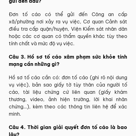
gửi đến đâu?
Đơn tố cáo có thể gửi đến Công an cấp
xã/phường nơi xảy ra vụ việc, Cơ quan Cảnh sát
điều tra cấp quận/huyện, Viện Kiểm sát nhân dân
hoặc các cơ quan có thẩm quyền khác tùy theo
tính chất và mức độ vụ việc.
Câu 3. Hồ sơ tố cáo xâm phạm sức khỏe tính
mạng cần những gì?
Hồ sơ tố cáo cần có: đơn tố cáo (ghi rõ nội dung
vụ việc), bản sao giấy tờ tùy thân của người tố
cáo, tài liệu chứng cứ liên quan (giấy khám
thương, video, ảnh hiện trường, lời khai nhân
chứng…), kèm theo các thông tin liên hệ để xác
minh.
Câu 4. Thời gian giải quyết đơn tố cáo là bao
lâu?