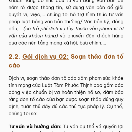
khách hàng có nhu cầu tư vấn bằng văn bản để
nắm rõ được thông tin, sử dụng văn bản để giải
quyết vụ việc,… chúng tôi hỗ trợ hình thức tư vấn
pháp luật bằng văn bản thường/ Văn bản ký, đóng
dấu,…
(có trả phí dịch vụ tùy thuộc vào phạm vi tư
vấn của khách hàng)
và chuyển đến khách hàng
qua các nền tảng mạng xã hội, bưu chính,…
2.2.
Gói dịch vụ 02:
Soạn thảo đơn tố
cáo
Dịch vụ soạn thảo đơn tố cáo xâm phạm sức khỏe
tính mạng của Luật Tâm Phước Thịnh bao gồm các
công việc chuẩn bị và hoàn thiện hồ sơ, đảm bảo
rằng đơn tố cáo của bạn được soạn thảo đúng quy
định, tuân thủ đầy đủ các thủ tục pháp lý. Cụ thể,
chúng tôi sẽ:
Tư vấn và hướng dẫn:
Tư vấn cụ thể về quyền lợi