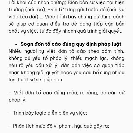
Lời khai của nhân chứng; Biên bản sự việc tại hiện
trường (nếu có); Đơn từ từng gửi trước đó (nếu vụ
việc kéo dài),… Việc trình bày chứng cứ đúng cách
sẽ giúp cơ quan điều tra dễ dàng tiếp cận bản
chất vụ việc, từ đó đẩy nhanh quá trình giải quyết.
Soạn đơn tố cáo đúng quy định pháp luật
Nhiều người tự viết đơn tố cáo theo cảm tính,
không đủ yếu tố pháp lý, thiếu mạch lạc, không
nêu rõ yêu cầu xử lý, dẫn đến việc cơ quan tiếp
nhận không giải quyết hoặc yêu cầu bổ sung nhiều
lần. Luật sư sẽ giúp bạn:
– Viết đơn tố cáo đúng mẫu, rõ ràng, có căn cứ
pháp lý;
– Trình bày logic diễn biến vụ việc;
– Phân tích mức độ vi phạm, hậu quả gây ra;