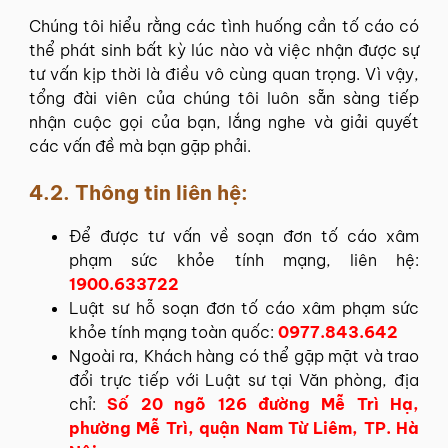
Chúng tôi hiểu rằng các tình huống cần tố cáo có
thể phát sinh bất kỳ lúc nào và việc nhận được sự
tư vấn kịp thời là điều vô cùng quan trọng. Vì vậy,
tổng đài viên của chúng tôi luôn sẵn sàng tiếp
nhận cuộc gọi của bạn, lắng nghe và giải quyết
các vấn đề mà bạn gặp phải.
4.2. Thông tin liên hệ:
Để được tư vấn về soạn đơn tố cáo xâm
phạm sức khỏe tính mạng, liên hệ:
1900.633722
Luật sư hỗ soạn đơn tố cáo xâm phạm sức
khỏe tính mạng toàn quốc:
0977.843.642
Ngoài ra, Khách hàng có thể gặp mặt và trao
đổi trực tiếp với Luật sư tại Văn phòng, địa
chỉ:
Số 20 ngõ 126 đường Mễ Trì Hạ,
phường Mễ Trì, quận Nam Từ Liêm, TP. Hà