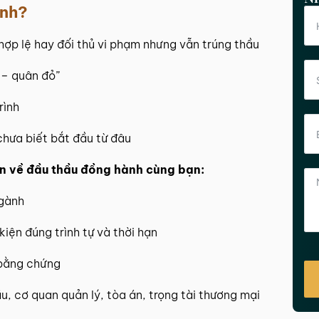
ịnh
?
hợp lệ hay đối thủ vi phạm nhưng vẫn trúng thầu
 – quân đỏ”
rình
chưa biết bắt đầu từ đâu
ên về đầu thầu đồng hành cùng bạn:
ngành
kiện đúng trình tự và thời hạn
 bằng chứng
u, cơ quan quản lý, tòa án, trọng tài thương mại