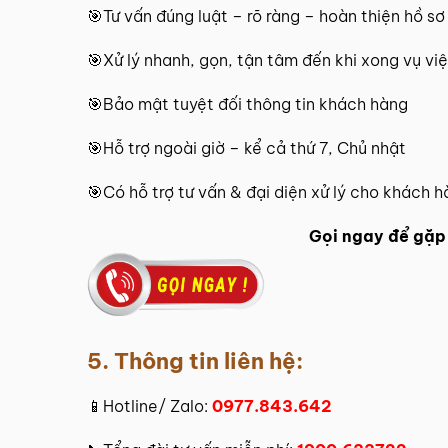
🎯Tư vấn đúng luật – rõ ràng – hoàn thiện hồ s
🎯Xử lý nhanh, gọn, tận tâm đến khi xong vụ vi
🎯Bảo mật tuyệt đối thông tin khách hàng
🎯Hỗ trợ ngoài giờ – kể cả thứ 7, Chủ nhật
🎯Có hỗ trợ tư vấn & đại diện xử lý cho khách h
Gọi ngay để gặp 
5. Thông tin liên hệ:
📱Hotline/ Zalo:
0977.843.642