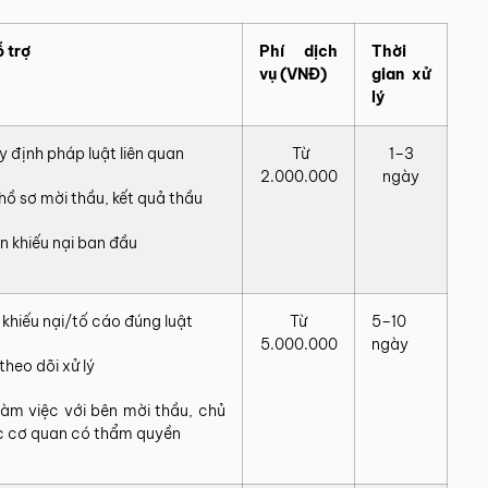
 trợ
Phí dịch
Thời
vụ (VNĐ)
gian xử
lý
y định pháp luật liên quan
Từ
1–3
2.000.000
ngày
hồ sơ mời thầu, kết quả thầu
 khiếu nại ban đầu
khiếu nại/tố cáo đúng luật
Từ
5–10
5.000.000
ngày
theo dõi xử lý
làm việc với bên mời thầu, chủ
c cơ quan có thẩm quyền