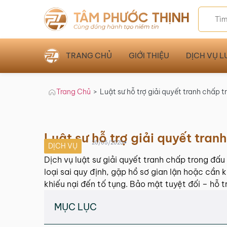
TRANG CHỦ
GIỚI THIỆU
DỊCH VỤ L
Trang Chủ
>
Luật sư hỗ trợ giải quyết tranh chấp t
Luật sư hỗ trợ giải quyết tran
•
20/05/2025
DỊCH VỤ
Dịch vụ luật sư giải quyết tranh chấp trong đấu
loại sai quy định, gặp hồ sơ gian lận hoặc cần kh
khiếu nại đến tố tụng. Bảo mật tuyệt đối – hỗ 
MỤC LỤC