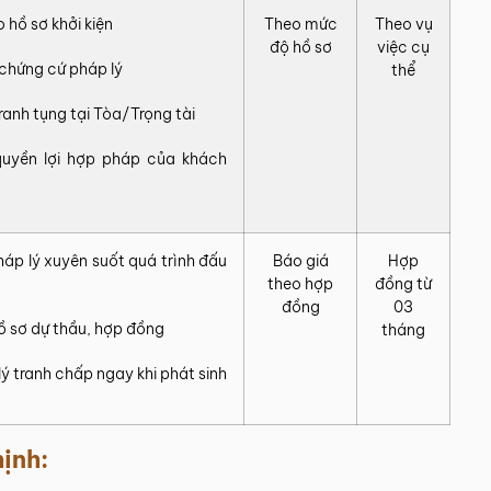
 hồ sơ khởi kiện
Theo mức
Theo vụ
độ hồ sơ
việc cụ
chứng cứ pháp lý
thể
tranh tụng tại Tòa/Trọng tài
uyền lợi hợp pháp của khách
áp lý xuyên suốt quá trình đấu
Báo giá
Hợp
theo hợp
đồng từ
đồng
03
ồ sơ dự thầu, hợp đồng
tháng
 lý tranh chấp ngay khi phát sinh
ịnh: