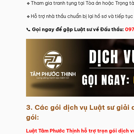
🔹Tham gia tranh tụng tại Tòa án hoặc Trọng tà
🔹Hỗ trợ nhà thầu chuẩn bị lại hồ sơ và tiếp tụ
📞
Gọi ngay để gặp Luật sư về Đấu thầu:
097
3. Các gói dịch vụ Luật sư giải
gói:
Luật Tâm Phước Thịnh hỗ trợ trọn gói dịch 