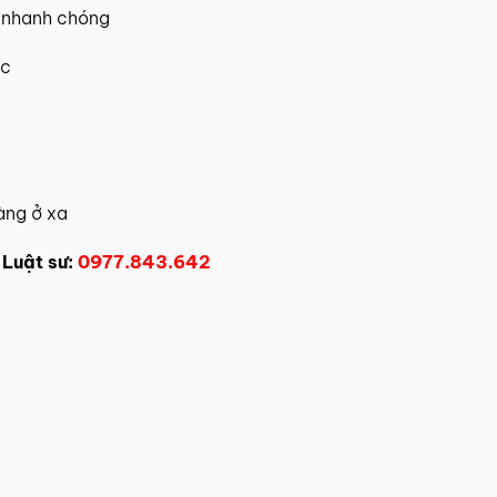
ơ nhanh chóng
ệc
àng ở xa
Luật sư:
0977.843.642