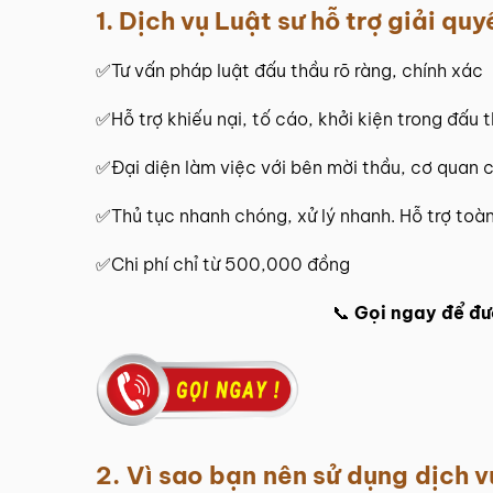
1. Dịch vụ Luật sư hỗ trợ giải qu
✅Tư vấn pháp luật đấu thầu rõ ràng, chính xác
✅Hỗ trợ khiếu nại, tố cáo, khởi kiện trong đấu 
✅Đại diện làm việc với bên mời thầu, cơ quan 
✅Thủ tục nhanh chóng, xử lý nhanh. Hỗ trợ toà
✅Chi phí chỉ từ 500,000 đồng
📞
Gọi ngay để đư
2. Vì sao bạn nên sử dụng dịch v