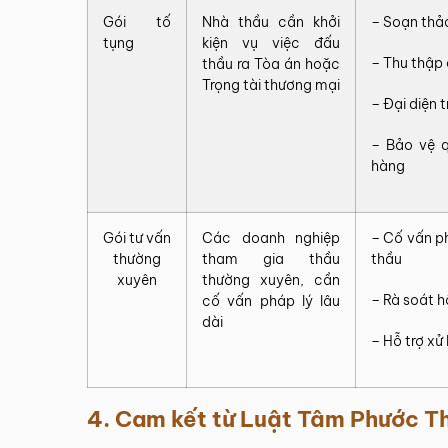
Gói tố
Nhà thầu cần khởi
– Soạn thảo
tụng
kiện vụ việc đấu
– Thu thập 
thầu ra Tòa án hoặc
Trọng tài thương mại
– Đại diện 
– Bảo vệ q
hàng
Gói tư vấn
Các doanh nghiệp
– Cố vấn ph
thường
tham gia thầu
thầu
xuyên
thường xuyên, cần
– Rà soát h
cố vấn pháp lý lâu
dài
– Hỗ trợ xử
4. Cam kết từ Luật Tâm Phước Th