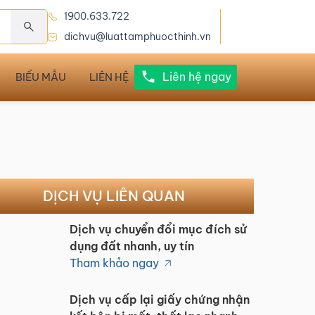
1900.633.722
dichvu@luattamphuocthinh.vn
Liên hệ ngay
BIỂU MẪU
LIÊN HỆ
DỊCH VỤ LIÊN QUAN
Dịch vụ chuyển đổi mục đích sử
dụng đất nhanh, uy tín
Tham khảo ngay
Dịch vụ cấp lại giấy chứng nhận