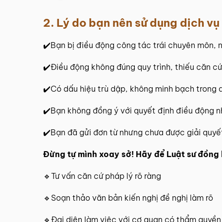
2. Lý do bạn nên sử dụng dịch vụ
✔️Bạn bị điều động công tác trái chuyên môn, 
✔️Điều động không đúng quy trình, thiếu căn cứ
✔️Có dấu hiệu trù dập, không minh bạch trong 
✔️Bạn không đồng ý với quyết định điều động n
✔️Bạn đã gửi đơn từ nhưng chưa được giải quyế
Đừng tự mình xoay sở! Hãy để Luật sư đồng
🔹Tư vấn căn cứ pháp lý rõ ràng
🔹Soạn thảo văn bản kiến nghị đề nghị làm rõ
🔹Đại diện làm việc với cơ quan có thẩm quyền