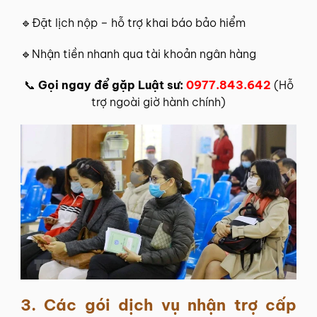
🔹Đặt lịch nộp – hỗ trợ khai báo bảo hiểm
🔹Nhận tiền nhanh qua tài khoản ngân hàng
📞
Gọi ngay để gặp Luật sư:
0977.843.642
(Hỗ
trợ ngoài giờ hành chính)
3. Các gói dịch vụ nhận trợ cấp