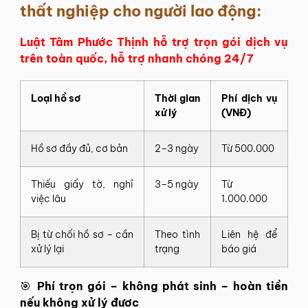
thất nghiệp cho người lao động:
Luật Tâm Phước Thịnh hỗ trợ trọn gói dịch vụ
trên toàn quốc, hỗ trợ nhanh chóng 24/7
Loại hồ sơ
Thời gian
Phí dịch vụ
xử lý
(VNĐ)
Hồ sơ đầy đủ, cơ bản
2–3 ngày
Từ 500.000
Thiếu giấy tờ, nghỉ
3–5 ngày
Từ
việc lâu
1.000.000
Bị từ chối hồ sơ – cần
Theo tình
Liên hệ để
xử lý lại
trạng
báo giá
🎯
Phí trọn gói – không phát sinh – hoàn tiền
nếu không xử lý được