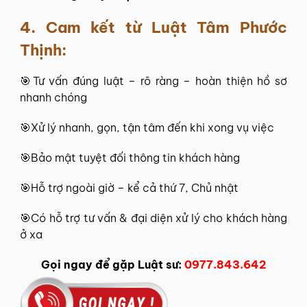
4. Cam kết từ Luật Tâm Phước
Thịnh:
🎯Tư vấn đúng luật – rõ ràng – hoàn thiện hồ sơ
nhanh chóng
🎯Xử lý nhanh, gọn, tận tâm đến khi xong vụ việc
🎯Bảo mật tuyệt đối thông tin khách hàng
🎯Hỗ trợ ngoài giờ – kể cả thứ 7, Chủ nhật
🎯Có hỗ trợ tư vấn & đại diện xử lý cho khách hàng
ở xa
Gọi ngay để gặp Luật sư:
0977.843.642