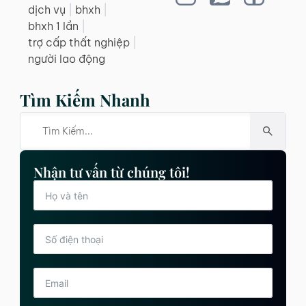
dịch vụ
|
bhxh
|
bhxh 1 lần
|
trợ cấp thất nghiệp
|
người lao động
Tìm Kiếm Nhanh
Nhận tư vấn từ chúng tôi!