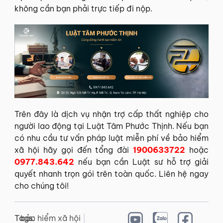
không cần bạn phải trực tiếp đi nộp.
Trên đây là
dịch vụ nhận trợ cấp thất nghiệp cho
người lao động tại Luật Tâm Phước Thịnh
. Nếu bạn
có nhu cầu
tư vấn pháp luật miễn phí về bảo hiểm
xã hội
hãy gọi đến tổng đài
1900633722
hoặc
0977.843.642
nếu bạn cần
Luật sư hỗ trợ giải
quyết
nhanh trọn gói trên toàn quốc. Liên hệ ngay
cho chúng tôi!
Tags:
bảo hiểm xã hội
|