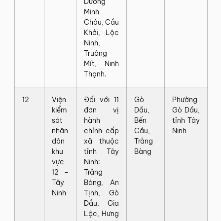
Dương
Minh
Châu, Cầu
Khởi, Lộc
Ninh,
Truông
Mít, Ninh
Thạnh.
12
Viện
Đối với 11
Gò
Phường
kiểm
đơn vị
Dầu,
Gò Dầu,
sát
hành
Bến
tỉnh Tây
nhân
chính cấp
Cầu,
Ninh
dân
xã thuộc
Trảng
khu
tỉnh Tây
Bàng
vực
Ninh:
12 –
Trảng
Tây
Bàng, An
Ninh
Tịnh, Gò
Dầu, Gia
Lộc, Hưng