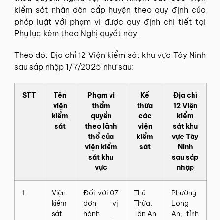
kiểm sát nhân dân cấp huyện theo quy định của
pháp luật với phạm vi được quy định chi tiết tại
Phụ lục kèm theo Nghị quyết này.
Theo đó, Địa chỉ 12 Viện kiểm sát khu vực Tây Ninh
sau sáp nhập 1/7/2025 như sau:
STT
Tên
Phạm vi
Kế
Địa chỉ
viện
thẩm
thừa
12 Viện
kiểm
quyền
các
kiểm
sát
theo lãnh
viện
sát khu
thổ của
kiểm
vực Tây
viện kiểm
sát
Ninh
sát khu
sau sáp
vực
nhập
1
Viện
Đối với 07
Thủ
Phường
kiểm
đơn vị
Thừa,
Long
sát
hành
Tân An
An, tỉnh