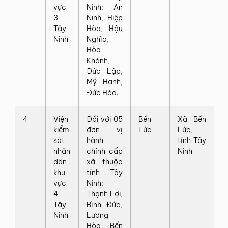
vực
Ninh: An
3 –
Ninh, Hiệp
Tây
Hòa, Hậu
Ninh
Nghĩa,
Hòa
Khánh,
Đức Lập,
Mỹ Hạnh,
Đức Hòa.
4
Viện
Đối với 05
Bến
Xã Bến
kiểm
đơn vị
Lức
Lức,
sát
hành
tỉnh Tây
nhân
chính cấp
Ninh
dân
xã thuộc
khu
tỉnh Tây
vực
Ninh:
4 –
Thạnh Lợi,
Tây
Bình Đức,
Ninh
Lương
Hòa, Bến