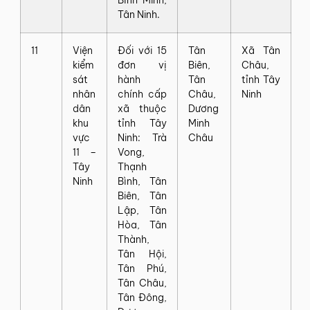
Bình Minh,
Tân Ninh.
11
Viện
Đối với 15
Tân
Xã Tân
kiểm
đơn vị
Biên,
Châu,
sát
hành
Tân
tỉnh Tây
nhân
chính cấp
Châu,
Ninh
dân
xã thuộc
Dương
khu
tỉnh Tây
Minh
vực
Ninh: Trà
Châu
11 –
Vong,
Tây
Thạnh
Ninh
Bình, Tân
Biên, Tân
Lập, Tân
Hòa, Tân
Thành,
Tân Hội,
Tân Phú,
Tân Châu,
Tân Đông,