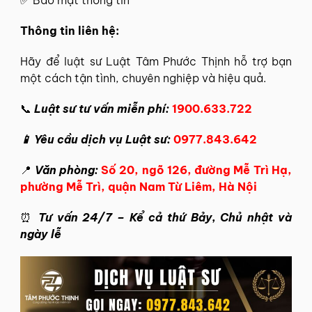
✅ Bảo mật thông tin
Thông tin
liên hệ
:
Hãy để
luật sư Luật Tâm Phước Thịnh
hỗ trợ bạn
một cách tận tình, chuyên nghiệp và hiệu quả.
📞
Luật sư tư vấn miễn phí:
1900.633.722
📱 Yêu cầu dịch vụ Luật sư:
0977.843.642
📍
Văn phòng:
Số 20, ngõ 126, đường Mễ Trì Hạ,
phường Mễ Trì, quận Nam Từ Liêm, Hà Nội
⏰
Tư vấn 24/7 – Kể cả thứ Bảy, Chủ nhật và
ngày lễ