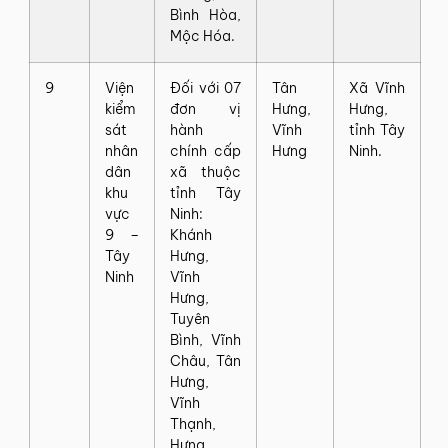
Bình Hòa,
Mộc Hóa.
9
Viện
Đối với 07
Tân
Xã Vĩnh
kiểm
đơn vị
Hưng,
Hưng,
sát
hành
Vĩnh
tỉnh Tây
nhân
chính cấp
Hưng
Ninh.
dân
xã thuộc
khu
tỉnh Tây
vực
Ninh:
9 –
Khánh
Tây
Hưng,
Ninh
Vĩnh
Hưng,
Tuyên
Bình, Vĩnh
Châu, Tân
Hưng,
Vĩnh
Thạnh,
Hưng