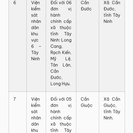
6
Viện
Đối với 06
Cần
Xã Cần
kiểm
đơn vị
Đước
Đước,
sát
hành
tỉnh Tây
nhân
chính cấp
Ninh
dân
xã thuộc
khu
tỉnh Tây
vực
Ninh: Long
6 –
Cang,
Tây
Rạch Kiến,
Ninh
Mỹ Lệ,
Tân Lân,
Cần
Đước,
Long Hựu.
7
Viện
Đối với 05
Cần
Xã Cần
kiểm
đơn vị
Giuộc
Giuộc,
sát
hành
tỉnh Tây
nhân
chính cấp
Ninh.
dân
xã thuộc
khu
tỉnh Tây