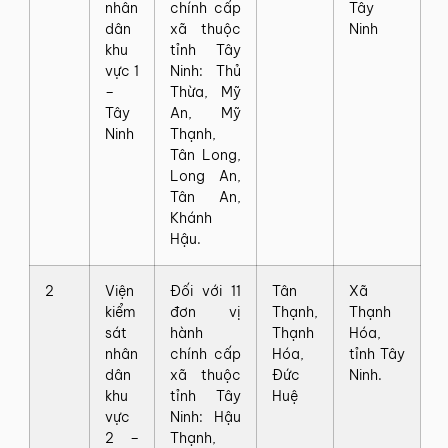
nhân
chính cấp
Tây
dân
xã thuộc
Ninh
khu
tỉnh Tây
vực 1
Ninh: Thủ
–
Thừa, Mỹ
Tây
An, Mỹ
Ninh
Thạnh,
Tân Long,
Long An,
Tân An,
Khánh
Hậu.
2
Viện
Đối với 11
Tân
Xã
kiểm
đơn vị
Thạnh,
Thạnh
sát
hành
Thạnh
Hóa,
nhân
chính cấp
Hóa,
tỉnh Tây
dân
xã thuộc
Đức
Ninh.
khu
tỉnh Tây
Huệ
vực
Ninh: Hậu
2 –
Thạnh,