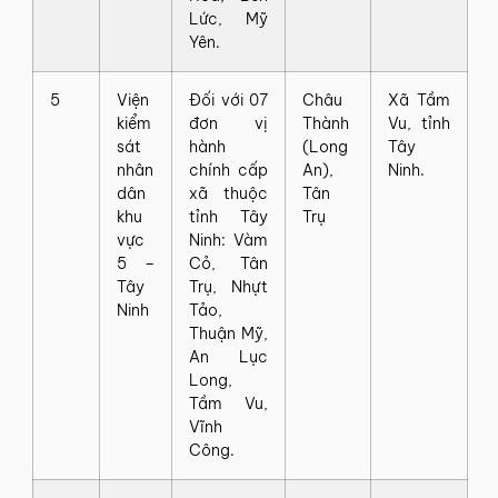
Lức, Mỹ
Yên.
5
Viện
Đối với 07
Châu
Xã Tầm
kiểm
đơn vị
Thành
Vu, tỉnh
sát
hành
(Long
Tây
nhân
chính cấp
An),
Ninh.
dân
xã thuộc
Tân
khu
tỉnh Tây
Trụ
vực
Ninh: Vàm
5 –
Cỏ, Tân
Tây
Trụ, Nhựt
Ninh
Tảo,
Thuận Mỹ,
An Lục
Long,
Tầm Vu,
Vĩnh
Công.