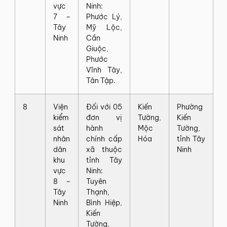
vực
Ninh:
7 –
Phước Lý,
Tây
Mỹ Lộc,
Ninh
Cần
Giuộc,
Phước
Vĩnh Tây,
Tân Tập.
8
Viện
Đối với 05
Kiến
Phường
kiểm
đơn vị
Tường,
Kiến
sát
hành
Mộc
Tường,
nhân
chính cấp
Hóa
tỉnh Tây
dân
xã thuộc
Ninh
khu
tỉnh Tây
vực
Ninh:
8 –
Tuyên
Tây
Thạnh,
Ninh
Bình Hiệp,
Kiến
Tường,