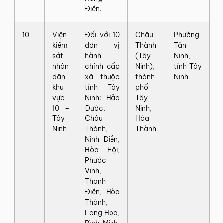
Điền.
10
Viện
Đối với 10
Châu
Phường
kiểm
đơn vị
Thành
Tân
sát
hành
(Tây
Ninh,
nhân
chính cấp
Ninh),
tỉnh Tây
dân
xã thuộc
thành
Ninh
khu
tỉnh Tây
phố
vực
Ninh: Hảo
Tây
10 –
Đước,
Ninh,
Tây
Châu
Hòa
Ninh
Thành,
Thành
Ninh Điền,
Hòa Hội,
Phước
Vinh,
Thanh
Điền, Hòa
Thành,
Long Hoa,