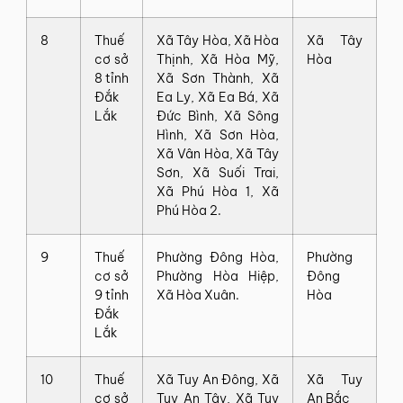
8
Thuế
Xã Tây Hòa, Xã Hòa
Xã Tây
cơ sở
Thịnh, Xã Hòa Mỹ,
Hòa
8 tỉnh
Xã Sơn Thành, Xã
Đắk
Ea Ly, Xã Ea Bá, Xã
Lắk
Đức Bình, Xã Sông
Hình, Xã Sơn Hòa,
Xã Vân Hòa, Xã Tây
Sơn, Xã Suối Trai,
Xã Phú Hòa 1, Xã
Phú Hòa 2.
9
Thuế
Phường Đông Hòa,
Phường
cơ sở
Phường Hòa Hiệp,
Đông
9 tỉnh
Xã Hòa Xuân.
Hòa
Đắk
Lắk
10
Thuế
Xã Tuy An Đông, Xã
Xã Tuy
cơ sở
Tuy An Tây, Xã Tuy
An Bắc