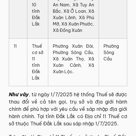
10
An Nam, Xã Tuy An
tỉnh
Bắc, Xã Ở Loan, Xã
Đắk
Xuân Lãnh, Xã Phú
Lắk
Mỡ, Xã Xuân Phước,
Xã Đồng Xuân
11
Thuế
Phường Xuân Đài,
Phường
cơ sở
Phường Sông Cầu,
Sông
11
Xã Xuân Thọ, Xã
Cầu
tỉnh
Xuân Cảnh, Xã
Đắk
Xuân Lộc.
Lắk
Như vây
, từ ngày 1/7/2025 hệ thống Thuế sẽ được
thau đổi về cả tên gọi, trụ sở và địa giới hành
chính để phù hợp với yêu cầu về sáp nhập địa giới
hành chính. Tại tỉnh Đắk Lắk có Địa chỉ 11 Thuế cơ
sở thuộc Thuế Đắk Lắk sau sáp nhập 1/7/2025.