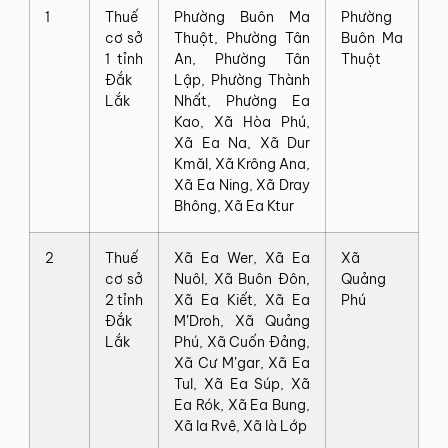
1
Thuế
Phường Buôn Ma
Phường
cơ sở
Thuột, Phường Tân
Buôn Ma
1 tỉnh
An, Phường Tân
Thuột
Đắk
Lập, Phường Thành
Lắk
Nhất, Phường Ea
Kao, Xã Hòa Phú,
Xã Ea Na, Xã Dur
Kmăl, Xã Krông Ana,
Xã Ea Ning, Xã Dray
Bhông, Xã Ea Ktur
2
Thuế
Xã Ea Wer, Xã Ea
Xã
cơ sở
Nuôl, Xã Buôn Đôn,
Quảng
2 tỉnh
Xã Ea Kiết, Xã Ea
Phú
Đắk
M’Droh, Xã Quảng
Lắk
Phú, Xã Cuốn Đảng,
Xã Cư M’gar, Xã Ea
Tul, Xã Ea Súp, Xã
Ea Rók, Xã Ea Bung,
Xã la Rvê, Xã là Lớp