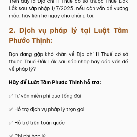
Trên đây là Địa chỉ 11 Thuế cơ sở thuộc Thuế Đắk
Lắk sau sáp nhập 1/7/2025, nếu còn vấn đề vướng
mắc, hãy liên hệ ngay cho chúng tôi.
2. Dịch vụ pháp lý tại
Luật Tâm
Phước Thịnh
:
Bạn đang gặp khó khăn về Địa chỉ 11 Thuế cơ sở
thuộc Thuế Đắk Lắk sau sáp nhập hay các vấn đề
về pháp lý?
Hãy để
Luật Tâm Phước Thịnh
hỗ trợ:
✅
Tư vấn miễn phí
qua tổng đài
✅ Hỗ trợ dịch vụ pháp lý trọn gói
✅ Hỗ trợ trên toàn quốc
✅ Chi phí hợp lý