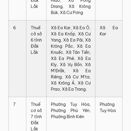
Đắk
Hiao, Xã Pơng
Lắk
Drang, Xã Krông
Búk, Xã Cư Pơng
6
Thuế
Xã Ea Kar, Xã Ea Ô,
Xã Ea
cở sở
Xã Ea Knốp, Xã Cư
Kar
6 tỉnh
Yang, Xã Ea Păi, Xã
Đắk
Krông Pắc, Xã Ea
Lắk
Knuếc, Xã Tân Tiến,
Xã Ea Phê, Xã Ea
Kly, Xã Vụ Bồn, Xã
M’Đrắk, Xã Ea
Riêng, Xã Cư M’ta,
Xã Krông Á, Xã Cư
Prao, Xã Ea Trang.
7
Thuế
Phường Tuy Hòa,
Phường
cơ sở
Phường Phú Yên,
Tuy Hòa
7 tỉnh
Phường Bình Kiên
Đắk
Lắk