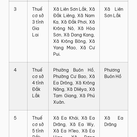
3
Thuế
Xã Liên Sơn Lắk, Xã
Xã Liên
cơ sở
Đắk Liêng, Xã Nam
Sơn Lắk
3 tỉnh
Ka, Xã Đắk Phơi, Xã
Gia
Krông Nô, Xã Hòa
Lai
Sơn, Xã Dang Kang,
Xã Krông Bông, Xã
Yang Mao, Xã Cư
Pui.
4
Thuế
Phường Buôn Hồ,
Phương
cơ sở
Phường Cư Bao, Xã
Buôn Hồ
4 tỉnh
Ea Drông, Xã Krông
Đắk
Năng, Xã Dliêya, Xã
Lắk
Tam Giang, Xã Phú
Xuân.
5
Thuế
Xã Ea Khái, Xã Ea
Xã Ea
cơ sở
Drăng, Xã Ea Wy,
Drăng
5 tỉnh
Xã Ea H’leo, Xã Ea