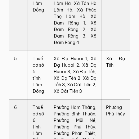
Lâm
Lâm‍ Hà,‍ Xã‍ Tân‍ Hà‍
Đồng
Lâm‍ Hà,‍ Xã‍ Phúc‍
Thọ‍ Lâm‍ Hà,‍ Xã‍
Đam‍ Rông‍ 1,‍ Xã‍
Đam‍ Rông‍ 2,‍ Xã‍
Đam‍ Rông‍ 3,‍ Xã‍
Đam‍ Rông‍ 4
5
Thuế‍
Xã‍ Đạ‍ Huoai‍ 1,‍ Xã‍
Xã‍ Đạ‍
cơ‍ sở‍
Đạ‍ Huoai‍ 2,‍ Xã‍ Đạ‍
Tẻh
5‍
Huoai‍ 3,‍ Xã‍ Đạ‍ Tẻh,‍
tỉnh
Xã‍ Đạ‍ Tẻh‍ 2,‍ Xã‍ Đạ‍
Lâm
Tẻh‍ 3,‍ Xã‍ Cát‍ Tiên‍ 2,‍
Đồng
Xã‍ Cát‍ Tiên‍ 3
6
Thuế‍
Phường‍ Hàm‍ Thắng,‍
Phường‍
cơ‍ sở‍
Phường‍ Bình‍ Thuận,‍
Phú‍ Thủy
6‍
Phường‍ Mũi‍ Né,‍
tỉnh
Phường‍ Phú‍ Thủy,‍
Lâm
Phường‍ Phan‍ Thiết,‍