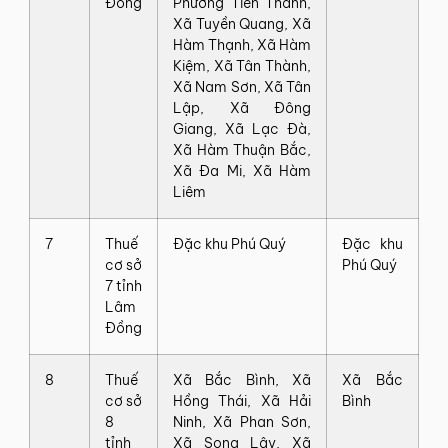
Đồng
Phường‍ Tiến‍ Thành,‍
Xã‍ Tuyền‍ Quang,‍ Xã‍
Hàm‍ Thạnh,‍ Xã‍ Hàm‍
Kiệm,‍ Xã‍ Tân‍ Thành,‍
Xã‍ Nam‍ Sơn,‍ Xã‍ Tân‍
Lập,‍ Xã‍ Đông‍
Giang,‍ Xã‍ Lạc‍ Đà,‍
Xã‍ Hàm‍ Thuận‍ Bắc,‍
Xã‍ Đa‍ Mi,‍ Xã‍ Hàm‍
Liêm
7
Thuế‍
Đặc‍ khu‍ Phú‍ Quý
Đặc‍ khu‍
cơ‍ sở‍
Phú‍ Quý
7‍ tỉnh‍
Lâm‍
Đồng
8
Thuế‍
Xã‍ Bắc‍ Bình,‍ Xã‍
Xã‍ Bắc‍
cơ‍ sở‍
Hồng‍ Thái,‍ Xã‍ Hải‍
Bình
8‍
Ninh,‍ Xã‍ Phan‍ Sơn,‍
tỉnh
Xã‍ Song‍ Lây,‍ Xã‍