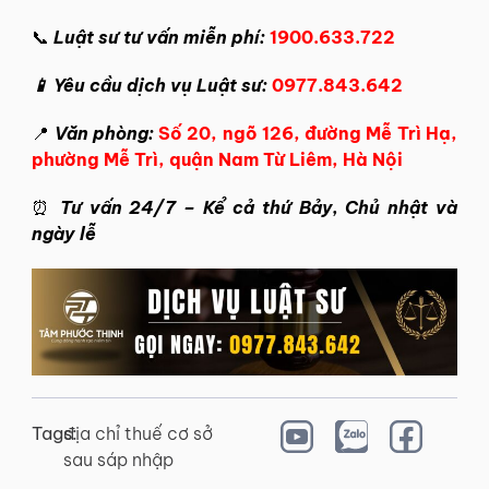
📞
Luật sư tư vấn miễn phí:
1900.633.722
📱 Yêu cầu dịch vụ Luật sư:
0977.843.642
📍
Văn phòng:
Số 20, ngõ 126, đường Mễ Trì Hạ,
phường Mễ Trì, quận Nam Từ Liêm, Hà Nội
⏰
Tư vấn 24/7 – Kể cả thứ Bảy, Chủ nhật và
ngày lễ
Tags:
địa chỉ thuế cơ sở
sau sáp nhập