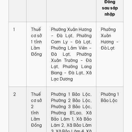
Đồng
sau sáp
nhập
1
Thuế‍
Phường‍ Xuân‍ Hương‍
Phường‍
cơ‍ sở‍
-‍ Đà‍ Lạt,‍ Phường‍
Xuân‍
1‍ tỉnh
Cam‍ Ly‍ -‍ Đà‍ Lạt,‍
Hương‍ -‍
Lâm
Phường‍ Lâm‍ Viên‍ -‍
Đà‍ Lạt
Đồng
Đà‍ Lạt,‍ Phường‍
Xuân‍ Trường‍ -‍ Đà‍
Lạt,‍ Phường‍ Lang‍
Biang‍ -‍ Đà‍ Lạt,‍ Xã‍
Lạc‍ Dương
2
Thuế‍
Phường‍ 1‍ Bảo‍ Lộc,‍
Phường‍ 1‍
cơ‍ sở‍
Phường‍ 2‍ Bảo‍ Lộc,‍
Bảo‍ Lộc
2‍
Phường‍ 3‍ Bảo‍ Lộc,‍
tỉnh
Phường‍ B’Lao,‍ Xã‍
Lâm
Bảo‍ Lâm‍ 1,‍ Xã‍ Bảo‍
Đồng
Lâm‍ 2,‍ Xã‍ Bảo‍ Lâm‍
3,‍ Xã‍ Bảo‍ Lâm‍ 4,‍ Xã‍