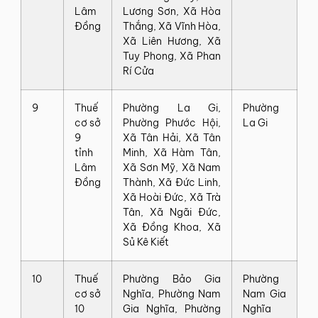
Lâm
Lương‍ Sơn,‍ Xã‍ Hòa‍
Đồng
Thắng,‍ Xã‍ Vĩnh‍ Hòa,‍
Xã‍ Liên‍ Hương,‍ Xã‍
Tuy‍ Phong,‍ Xã‍ Phan‍
Rí‍ Cửa
9
Thuế‍
Phường‍ La‍ Gi,‍
Phường‍
cơ‍ sở‍
Phường‍ Phước‍ Hội,‍
La‍ Gi
9‍
Xã‍ Tân‍ Hải,‍ Xã‍ Tân‍
tỉnh
Minh,‍ Xã‍ Hàm‍ Tân,‍
Lâm
Xã‍ Sơn‍ Mỹ,‍ Xã‍ Nam‍
Đồng
Thành,‍ Xã‍ Đức‍ Linh,‍
Xã‍ Hoài‍ Đức,‍ Xã‍ Trà‍
Tân,‍ Xã‍ Ngãi‍ Đức,‍
Xã‍ Đồng‍ Khoa,‍ Xã‍
Sủ‍ Kê‍ Kiết
10
Thuế‍
Phường‍ Bảo‍ Gia‍
Phường‍
cơ‍ sở‍
Nghĩa,‍ Phường‍ Nam‍
Nam‍ Gia‍
10‍
Gia‍ Nghĩa,‍ Phường‍
Nghĩa