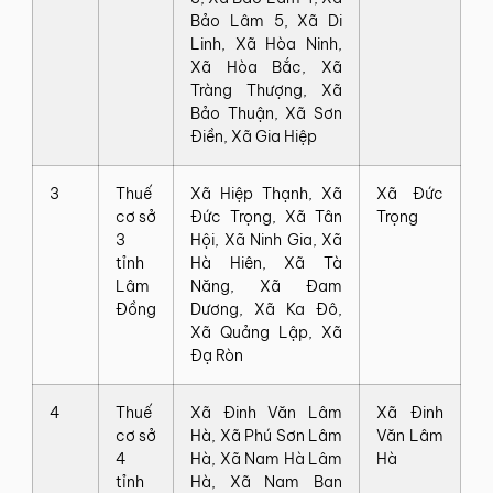
Bảo‍ Lâm‍ 5,‍ Xã‍ Di‍
Linh,‍ Xã‍ Hòa‍ Ninh,‍
Xã‍ Hòa‍ Bắc,‍ Xã‍
Tràng‍ Thượng,‍ Xã‍
Bảo‍ Thuận,‍ Xã‍ Sơn‍
Điền,‍ Xã‍ Gia‍ Hiệp
3
Thuế‍
Xã‍ Hiệp‍ Thạnh,‍ Xã‍
Xã‍ Đức‍
cơ‍ sở‍
Đức‍ Trọng,‍ Xã‍ Tân‍
Trọng
3‍
Hội,‍ Xã‍ Ninh‍ Gia,‍ Xã‍
tỉnh
Hà‍ Hiên,‍ Xã‍ Tà‍
Lâm
Năng,‍ Xã‍ Đam‍
Đồng
Dương,‍ Xã‍ Ka‍ Đô,‍
Xã‍ Quảng‍ Lập,‍ Xã‍
Đạ‍ Ròn
4
Thuế‍
Xã‍ Đinh‍ Văn‍ Lâm‍
Xã‍ Đinh‍
cơ‍ sở‍
Hà,‍ Xã‍ Phú‍ Sơn‍ Lâm‍
Văn‍ Lâm‍
4‍
Hà,‍ Xã‍ Nam‍ Hà‍ Lâm‍
Hà
tỉnh
Hà,‍ Xã‍ Nam‍ Ban‍