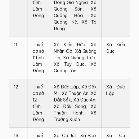
tỉnh
Đông‍ Gia‍ Nghĩa,‍ Xã‍
Lâm
Quảng‍ Sơn,‍ Xã‍
Đồng
Quảng‍ Hòa,‍ Xã‍
Quảng‍ Nê,‍ Xã‍ Tà‍
Đùng
11
Thuế‍
Xã‍ Kiến‍ Đức,‍ Xã‍
Xã‍ Kiến‍
cơ‍ sở‍
Nhân‍ Cơ,‍ Xã‍ Quảng‍
Đức
11‍tỉnh
Tín,‍ Xã‍ Quảng‍ Trực,‍
Lâm
Xã‍ Tuy‍ Đức,‍ Xã‍
Đồng
Quảng‍ Tân
12
Thuế‍
Xã‍ Đức‍ Lập,‍ Xã‍ Đắk‍
Xã‍ Đức‍
cơ‍ sở‍
Mil,‍ Xã‍ Thuận‍ An,‍ Xã‍
Lập
12‍
Đắk‍ Sắk,‍ Xã‍ Đức‍ An,‍
tỉnh
Xã‍ Đắk‍ Song,‍ Xã‍
Lâm
Thuận‍ Hạnh,‍ Xã‍
Đồng
Trường‍ Xuân
13
Thuế‍
Xã‍ Cư‍ Jút,‍ Xã‍ Đắk‍
Xã‍ Cư‍