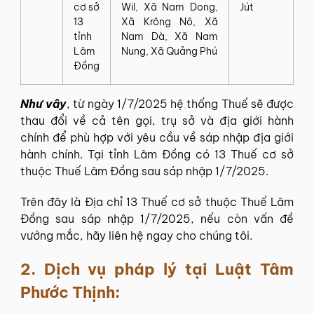
cơ‍ sở‍
Wil,‍ Xã‍ Nam‍ Dong,‍
Jút
13‍
Xã‍ Krông‍ Nô,‍ Xã‍
tỉnh
Nam‍ Dà,‍ Xã‍ Nam‍
Lâm
Nung,‍ Xã‍ Quảng‍ Phú
Đồng
Như vây
, từ ngày 1/7/2025 hệ thống Thuế sẽ được
thau đổi về cả tên gọi, trụ sở và địa giới hành
chính để phù hợp với yêu cầu về sáp nhập địa giới
hành chính. Tại tỉnh Lâm Đồng có 13 Thuế cơ sở
thuộc Thuế Lâm Đồng sau sáp nhập 1/7/2025.
Trên đây là Địa chỉ 13 Thuế cơ sở thuộc Thuế Lâm
Đồng sau sáp nhập 1/7/2025, nếu còn vấn đề
vướng mắc, hãy liên hệ ngay cho chúng tôi.
2. Dịch vụ pháp lý tại
Luật Tâm
Phước Thịnh
: