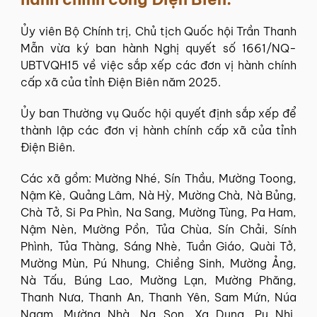
Ủy viên Bộ Chính trị, Chủ tịch Quốc hội Trần Thanh
Mẫn vừa ký ban hành Nghị quyết số 1661/NQ-
UBTVQH15 về việc sắp xếp các đơn vị hành chính
cấp xã của tỉnh Điện Biên năm 2025.
Ủy ban Thường vụ Quốc hội quyết định sắp xếp để
thành lập các đơn vị hành chính cấp xã của tỉnh
Điện Biên.
Các xã gồm: Mường Nhé, Sín Thầu, Mường Toong,
Nậm Kè, Quảng Lâm, Nà Hỳ, Mường Chà, Nà Bủng,
Chà Tở, Si Pa Phìn, Na Sang, Mường Tùng, Pa Ham,
Nậm Nèn, Mường Pồn, Tủa Chùa, Sín Chải, Sính
Phình, Tủa Thàng, Sáng Nhè, Tuần Giáo, Quài Tở,
Mường Mùn, Pú Nhung, Chiềng Sinh, Mường Ảng,
Nà Tấu, Búng Lao, Mường Lạn, Mường Phăng,
Thanh Nưa, Thanh An, Thanh Yên, Sam Mứn, Núa
Ngam, Mường Nhà, Na Son, Xa Dung, Pu Nhi,