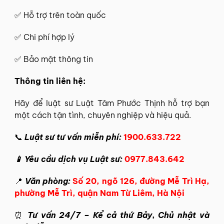
✅ Hỗ trợ trên toàn quốc
✅ Chi phí hợp lý
✅ Bảo mật thông tin
Thông tin
liên hệ
:
Hãy để
luật sư Luật Tâm Phước Thịnh
hỗ trợ bạn
một cách tận tình, chuyên nghiệp và hiệu quả.
📞
Luật sư tư vấn miễn phí:
1900.633.722
📱 Yêu cầu dịch vụ Luật sư:
0977.843.642
📍
Văn phòng:
Số 20, ngõ 126, đường Mễ Trì Hạ,
phường Mễ Trì, quận Nam Từ Liêm, Hà Nội
⏰
Tư vấn 24/7 – Kể cả thứ Bảy, Chủ nhật và