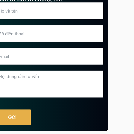
Những lưu ý khi khiếu nại quyết
định hành chính sai trái
Tham khảo ngay
Các bước khiếu nại cán bộ,
công chức gây phiền hà
Tham khảo ngay
Hồ sơ khiếu nại bảo hiểm xã hội
mới nhất hiện nay
Tham khảo ngay
Cách khiếu nại công ty nợ lương,
chấm dứt hợp đồng trái luật
Tham khảo ngay
Gửi