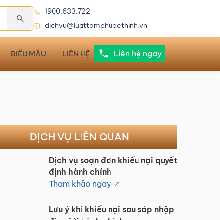
1900.633.722
dichvu@luattamphuocthinh.vn
Liên hệ ngay
BIỂU MẪU
LIÊN HỆ
DỊCH VỤ LIÊN QUAN
Dịch vụ soạn đơn khiếu nại quyết
định hành chính
Tham khảo ngay
Lưu ý khi khiếu nại sau sáp nhập