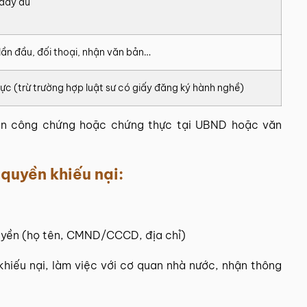
 đầy đủ
 lần đầu, đối thoại, nhận văn bản…
 (trừ trường hợp luật sư có giấy đăng ký hành nghề)
nên công chứng hoặc chứng thực tại UBND hoặc văn
 quyền khiếu nại:
quyền (họ tên, CMND/CCCD, địa chỉ)
khiếu nại, làm việc với cơ quan nhà nước, nhận thông