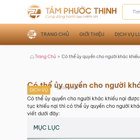
TRANG CHỦ
GIỚI THIỆU
DỊCH VỤ L
Trang Chủ
>
Có thể ủy quyền cho người khác khiế
Có thể ủy quyền cho người kh
•
24/06/2025
DỊCH VỤ
Có thể ủy quyền cho người khác khiếu nại được 
tục khiếu nại thì có thể ủy quyền cho người k
viết dưới đây:
MỤC LỤC