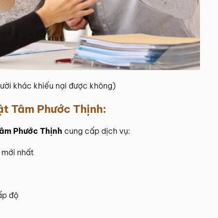
ười khác khiếu nại được không)
ật Tâm Phước Thịnh
:
Tâm Phước Thịnh
cung cấp dịch vụ:
 mới nhất
ấp độ