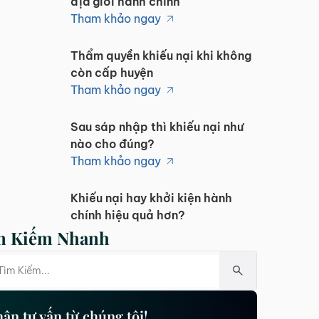
địa giới hành chính
Tham khảo ngay
Thẩm quyền khiếu nại khi không
còn cấp huyện
Tham khảo ngay
Sau sáp nhập thì khiếu nại như
nào cho đúng?
Tham khảo ngay
Khiếu nại hay khởi kiện hành
chính hiệu quả hơn?
Tham khảo ngay
m Kiếm Nhanh
Năm 2025 khiếu nại cần lưu ý
những điều sau
Tham khảo ngay
ận tư vấn từ chúng tôi!