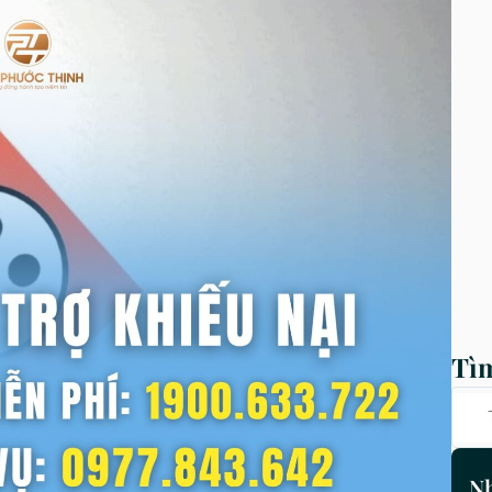
Tì
Nh