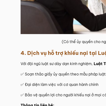
(Có thể ủy quyền cho ng
4. Dịch vụ hỗ trợ khiếu nại tại
Lu
Với đội ngũ luật sư dày dạn kinh nghiệm,
Luật 
✅ Soạn thảo giấy ủy quyền theo mẫu pháp luật
✅ Đại diện làm việc với cơ quan hành chính
✅ Bảo vệ quyền lợi cho người khiếu nại ở mọi c
Thông tin liên hệ: