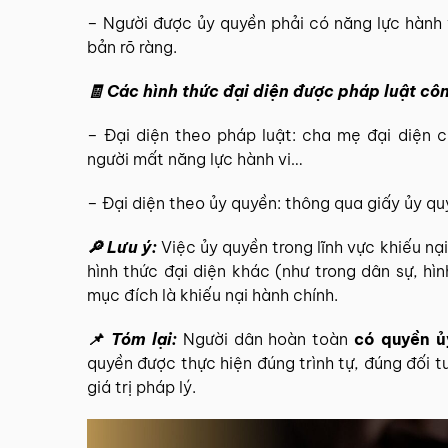
– Người được ủy quyền phải có năng lực hành 
bản rõ ràng.
🧾 Các hình thức đại diện được pháp luật cô
– Đại diện theo pháp luật: cha mẹ đại diện 
người mất năng lực hành vi…
– Đại diện theo ủy quyền: thông qua giấy ủy q
🔎 Lưu ý:
Việc ủy quyền trong lĩnh vực khiếu nại
hình thức đại diện khác (như trong dân sự, hìn
mục đích là khiếu nại hành chính.
📌 Tóm lại:
Người dân hoàn toàn
có quyền ủ
quyền được thực hiện đúng trình tự, đúng đối 
giá trị pháp lý.