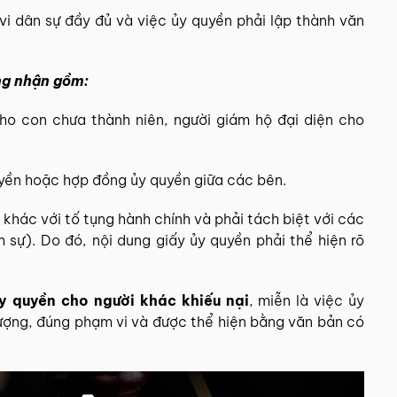
vi dân sự đầy đủ và việc ủy quyền phải lập thành văn
ng nhận gồm:
cho con chưa thành niên, người giám hộ đại diện cho
uyền hoặc hợp đồng ủy quyền giữa các bên.
 khác với tố tụng hành chính và phải tách biệt với các
h sự). Do đó, nội dung giấy ủy quyền phải thể hiện rõ
y quyền cho người khác khiếu nại
, miễn là việc ủy
tượng, đúng phạm vi và được thể hiện bằng văn bản có