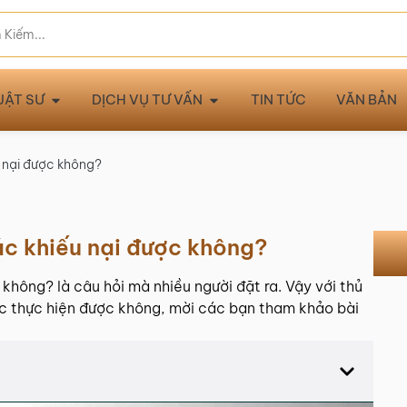
UẬT SƯ
DỊCH VỤ TƯ VẤN
TIN TỨC
VĂN BẢN
u nại được không?
ác khiếu nại được không?
không? là câu hỏi mà nhiều người đặt ra. Vậy với thủ
hác thực hiện được không, mời các bạn tham khảo bài