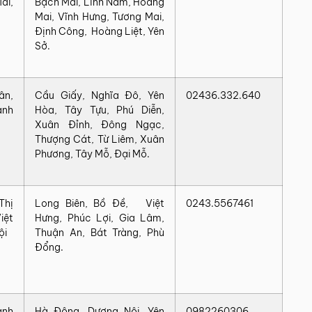
i,
Bạch Mai, Lĩnh Nam, Hoàng
Mai, Vĩnh Hưng, Tương Mai,
Định Công, Hoàng Liệt, Yên
Sở.
ân,
Cầu Giấy, Nghĩa Đô, Yên
02436.332.640
ành
Hòa, Tây Tựu, Phú Diễn,
Xuân Đỉnh, Đông Ngạc,
Thượng Cát, Từ Liêm, Xuân
Phương, Tây Mỗ, Đại Mỗ.
Thị
Long Biên, Bồ Đề, Việt
0243.5567461
iệt
Hưng, Phúc Lợi, Gia Lâm,
ội
Thuận An, Bát Tràng, Phù
Đổng.
ành
Hà Đông, Dương Nội, Yên
0982260306