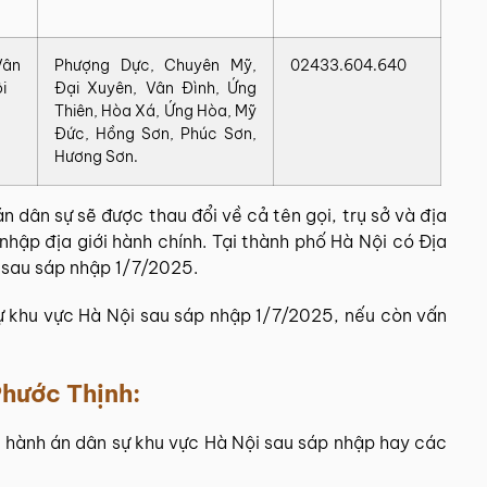
Vân
Phượng Dực, Chuyên Mỹ,
02433.604.640
i
Đại Xuyên, Vân Đình, Ứng
Thiên, Hòa Xá, Ứng Hòa, Mỹ
Đức, Hồng Sơn, Phúc Sơn,
Hương Sơn.
án dân sự
sẽ được thau đổi về cả tên gọi, trụ sở và địa
nhập địa giới hành chính
. Tại thành phố Hà Nội có Địa
i sau sáp nhập 1/7/2025.
sự khu vực Hà Nội sau sáp nhập 1/7/2025, nếu còn vấn
hước Thịnh
:
i hành án dân sự khu vực Hà Nội sau sáp nhập hay các