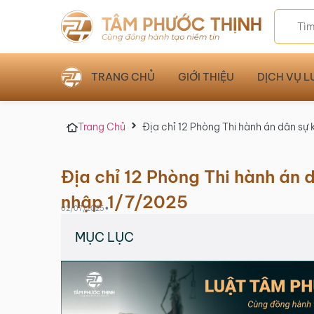
TRANG CHỦ
GIỚI THIỆU
DỊCH VỤ L
Trang Chủ
Địa chỉ 12 Phòng Thi hành án dân sự
Địa chỉ 12 Phòng Thi hành án 
nhập 1/7/2025
•
02/07/2025
MỤC LỤC