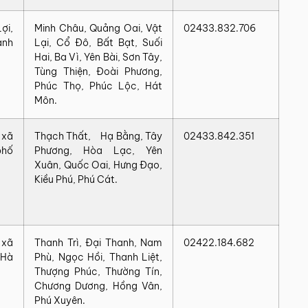
i,
Minh Châu, Quảng Oai, Vật
02433.832.706
ành
Lại, Cổ Đô, Bất Bạt, Suối
Hai, Ba Vì, Yên Bài, Sơn Tây,
Tùng Thiện, Đoài Phương,
Phúc Thọ, Phúc Lộc, Hát
Môn.
 xã
Thạch Thất, Hạ Bằng, Tây
02433.842.351
phố
Phương, Hòa Lạc, Yên
Xuân, Quốc Oai, Hưng Đạo,
Kiều Phú, Phú Cát.
 xã
Thanh Trì, Đại Thanh, Nam
02422.184.682
 Hà
Phù, Ngọc Hồi, Thanh Liệt,
Thượng Phúc, Thường Tín,
Chương Dương, Hồng Vân,
Phú Xuyên.