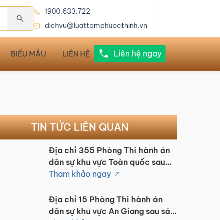
1900.633.722
dichvu@luattamphuocthinh.vn
Liên hệ ngay
BIỂU MẪU
LIÊN HỆ
TIN TỨC LIÊN QUAN
Địa chỉ 355 Phòng Thi hành án
dân sự khu vực Toàn quốc sau
sáp nhập 1/7/2025
Tham khảo ngay
Địa chỉ 15 Phòng Thi hành án
dân sự khu vực An Giang sau sáp