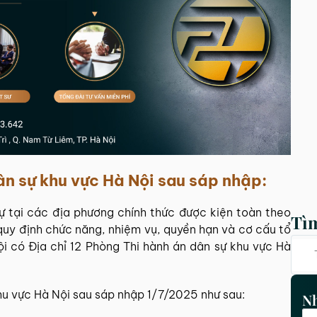
ân sự khu vực
Hà Nội sau sáp nhập:
ự
tại các địa phương chính thức được kiện toàn theo
Tì
quy định chức năng, nhiệm vụ, quyền hạn và cơ cấu tổ
i có Địa chỉ 12 Phòng Thi hành án dân sự khu vực Hà
khu vực Hà Nội sau sáp nhập 1/7/2025 như sau:
Nh