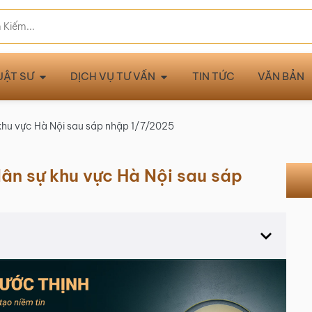
UẬT SƯ
DỊCH VỤ TƯ VẤN
TIN TỨC
VĂN BẢN
 khu vực Hà Nội sau sáp nhập 1/7/2025
dân sự khu vực Hà Nội sau sáp