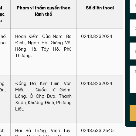
i
Phạm vi thẩm quyền theo
Số điện thoại
vực
lãnh thổ
p
phố
Hoàn Kiếm, Cửa Nam, Ba
0243.8232024
gọc
Đình, Ngọc Hà, Giảng Võ,
Hồng Hà, Tây Hồ, Phú
Thượng.
ng,
Đống Đa, Kim Liên, Văn
0243.8232024
ân,
Miếu – Quốc Tử Giám,
Láng, Ô Chợ Dừa, Thanh
Xuân, Khương Đình, Phương
Liệt.
ch,
Hai Bà Trưng, Vĩnh Tuy,
0243.633.2640