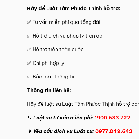
Hãy để
Luật Tâm Phước Thịnh
hỗ trợ:
✅
Tư vấn miễn phí
qua tổng đài
✅ Hỗ trợ dịch vụ pháp lý trọn gói
✅ Hỗ trợ trên toàn quốc
✅ Chi phí hợp lý
✅ Bảo mật thông tin
Thông tin
liên hệ
:
Hãy để
luật sư Luật Tâm Phước Thịnh
hỗ trợ bạ
📞
Luật sư tư vấn miễn phí:
1900.633.722
📱 Yêu cầu dịch vụ Luật sư:
0977.843.642