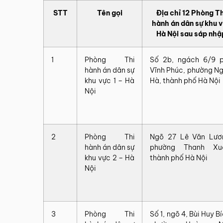
STT
Tên gọi
Địa chỉ 12 Phòng Th
hành án dân sự khu 
Hà Nội sau sáp nhậ
1
Phòng Thi
Số 2b, ngách 6/9 
hành án dân sự
Vĩnh Phúc, phường N
khu vực 1 – Hà
Hà, thành phố Hà Nội
Nội
2
Phòng Thi
Ngõ 27 Lê Văn Lươ
hành án dân sự
phường Thanh Xu
khu vực 2 – Hà
thành phố Hà Nội
Nội
3
Phòng Thi
Số 1, ngõ 4, Bùi Huy Bí