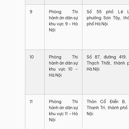
9
Phòng Thi
Số 55 phố Lê Lợ
hành án dân sự
phường Sơn Tây, th
khu vực 9 – Hà
phố Hà Nội
Nội
10
Phòng Thi
Số 87, đường 419,
hành án dân sự
Thạch Thất, thành 
khu vực 10 –
Hà Nội
Hà Nội
11
Phòng Thi
Thôn Cổ Điển B,
hành án dân sự
Thanh Trì, thành phố
khu vực 11 – Hà
Nội
Nội