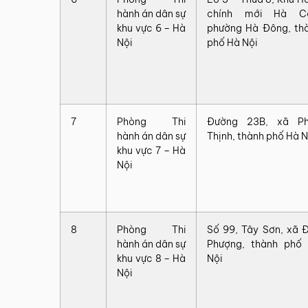
hành án dân sự
chính mới Hà Cầ
khu vực 6 – Hà
phường Hà Đông, th
Nội
phố Hà Nội
7
Phòng Thi
Đường 23B, xã P
hành án dân sự
Thịnh, thành phố Hà N
khu vực 7 – Hà
Nội
8
Phòng Thi
Số 99, Tây Sơn, xã 
hành án dân sự
Phượng, thành phố
khu vực 8 – Hà
Nội
Nội