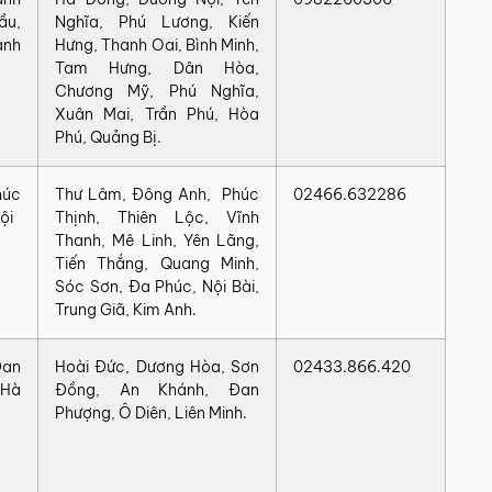
u,
Nghĩa, Phú Lương, Kiến
ành
Hưng, Thanh Oai, Bình Minh,
Tam Hưng, Dân Hòa,
Chương Mỹ, Phú Nghĩa,
Xuân Mai, Trần Phú, Hòa
Phú, Quảng Bị.
húc
Thư Lâm, Đông Anh, Phúc
02466.632286
ội
Thịnh, Thiên Lộc, Vĩnh
Thanh, Mê Linh, Yên Lãng,
Tiến Thắng, Quang Minh,
Sóc Sơn, Đa Phúc, Nội Bài,
Trung Giã, Kim Anh.
Đan
Hoài Đức, Dương Hòa, Sơn
02433.866.420
 Hà
Đồng, An Khánh, Đan
Phượng, Ô Diên, Liên Minh.