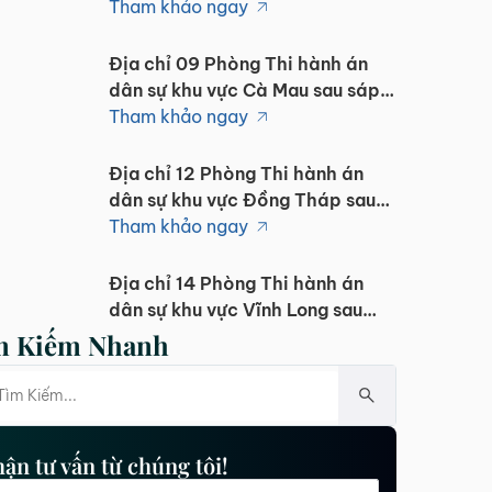
nhập 1/7/2025
Tham khảo ngay
Địa chỉ 09 Phòng Thi hành án
dân sự khu vực Cà Mau sau sáp
nhập 1/7/2025
Tham khảo ngay
Địa chỉ 12 Phòng Thi hành án
dân sự khu vực Đồng Tháp sau
sáp nhập 1/7/2025
Tham khảo ngay
Địa chỉ 14 Phòng Thi hành án
dân sự khu vực Vĩnh Long sau
sáp nhập 1/7/2025
Tham khảo ngay
m Kiếm Nhanh
Địa chỉ 12 Phòng Thi hành án
dân sự khu vực Tây Ninh sau sáp
nhập 1/7/2025
Tham khảo ngay
ận tư vấn từ chúng tôi!