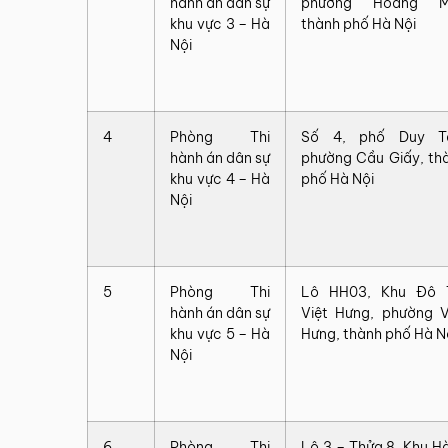
hành án dân sự
phường Hoàng Ma
khu vực 3 – Hà
thành phố Hà Nội
Nội
4
Phòng Thi
Số 4, phố Duy T
hành án dân sự
phường Cầu Giấy, th
khu vực 4 – Hà
phố Hà Nội
Nội
5
Phòng Thi
Lô HH03, Khu Đô 
hành án dân sự
Việt Hưng, phường V
khu vực 5 – Hà
Hưng, thành phố Hà N
Nội
6
Phòng Thi
Lô 3 – Thửa 8, Khu H