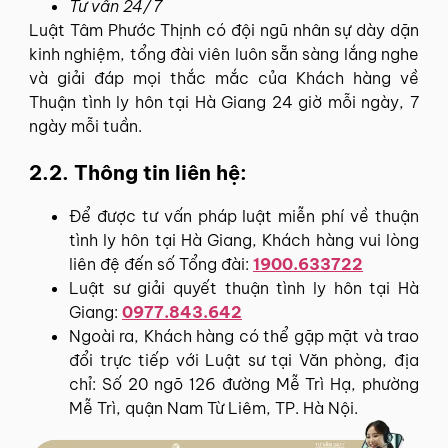
Tư vấn 24/7
Luật Tâm Phước Thịnh có đội ngũ nhân sự dày dặn
kinh nghiệm, tổng đài viên luôn sẵn sàng lắng nghe
và giải đáp mọi thắc mắc của Khách hàng về
Thuận tình ly hôn tại Hà Giang 24 giờ mỗi ngày, 7
ngày mỗi tuần.
2.2. Thông tin liên hệ:
Để được tư vấn pháp luật miễn phí về thuận
tình ly hôn tại Hà Giang, Khách hàng vui lòng
liên đệ đến số Tổng đài:
1900.633722
Luật sư giải quyết thuận tình ly hôn tại Hà
Giang:
0977.843.642
Ngoài ra, Khách hàng có thể gặp mặt và trao
đổi trực tiếp với Luật sư tại Văn phòng, địa
chỉ: Số 20 ngõ 126 đường Mễ Trì Hạ, phường
Mễ Trì, quận Nam Từ Liêm, TP. Hà Nội.