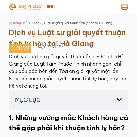
>
Trang Chủ
Dịch vụ Luật sư giải quyết thuận tình ly hôn tại Hà Giang
Dịch vụ Luật sư giải quyết thuận
tình ly hôn tại Hà Giang
14/03/2025
•
DỊCH VỤ
Dịch vụ Luật sư giải quyết thuận tình ly hôn tại Hà
Giang của Luật Tâm Phước Thịnh nhanh gọn, chỉ
yêu cầu các bên đến Tòa án giải quyết một lần.
Nếu bạn muốn giải quyết thuận tình ly hôn, hãy liên
hệ với chúng tôi.
MỤC LỤC
1. Những vướng mắc Khách hàng có
thể gặp phải khi thuận tình ly hôn?