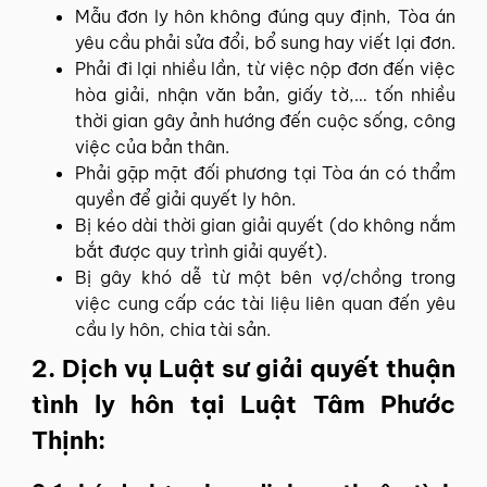
Mẫu đơn ly hôn không đúng quy định, Tòa án
yêu cầu phải sửa đổi, bổ sung hay viết lại đơn.
Phải đi lại nhiều lần, từ việc nộp đơn đến việc
hòa giải, nhận văn bản, giấy tờ,… tốn nhiều
thời gian gây ảnh hướng đến cuộc sống, công
việc của bản thân.
Phải gặp mặt đối phương tại Tòa án có thẩm
quyền để giải quyết ly hôn.
Bị kéo dài thời gian giải quyết (do không nắm
bắt được quy trình giải quyết).
Bị gây khó dễ từ một bên vợ/chồng trong
việc cung cấp các tài liệu liên quan đến yêu
cầu ly hôn, chia tài sản.
2. Dịch vụ Luật sư giải quyết thuận
tình ly hôn tại Luật Tâm Phước
Thịnh: