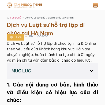
>
Trang Chủ
Dịch vụ Luật sư hỗ trợ lập di chúc tại Hà Nam
Dịch vụ Luật sư hỗ trợ lập di
chúc tại Hà Nam
18/03/2025
•
DỊCH VỤ
Dịch vụ Luật sư hỗ trợ lập di chúc tại nhà & Online
theo yêu cầu của Khách hàng khu vực Hà Nam
chuyên nghiệp, hoàn thành thủ tục chỉ từ 01 ngày
và miễn phí tư vấn đảm bảo di chúc có hiệu lực.
MỤC LỤC
1. Các nội dung cơ bản, hình thức
và điều kiện có hiệu lực của di
chúc: