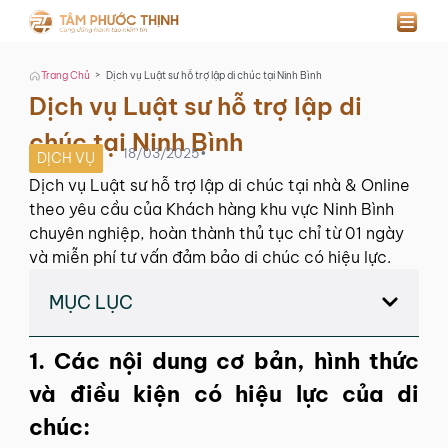
>
Trang Chủ
Dịch vụ Luật sư hỗ trợ lập di chúc tại Ninh Bình
Dịch vụ Luật sư hỗ trợ lập di
chúc tại Ninh Bình
18/03/2025
•
DỊCH VỤ
Dịch vụ Luật sư hỗ trợ lập di chúc tại nhà & Online
theo yêu cầu của Khách hàng khu vực Ninh Bình
chuyên nghiệp, hoàn thành thủ tục chỉ từ 01 ngày
và miễn phí tư vấn đảm bảo di chúc có hiệu lực.
MỤC LỤC
1. Các nội dung cơ bản, hình thức
và điều kiện có hiệu lực của di
chúc: