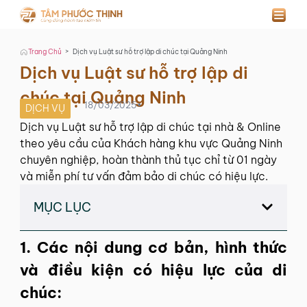
>
Trang Chủ
Dịch vụ Luật sư hỗ trợ lập di chúc tại Quảng Ninh
Dịch vụ Luật sư hỗ trợ lập di
chúc tại Quảng Ninh
18/03/2025
•
DỊCH VỤ
Dịch vụ Luật sư hỗ trợ lập di chúc tại nhà & Online
theo yêu cầu của Khách hàng khu vực Quảng Ninh
chuyên nghiệp, hoàn thành thủ tục chỉ từ 01 ngày
và miễn phí tư vấn đảm bảo di chúc có hiệu lực.
MỤC LỤC
1. Các nội dung cơ bản, hình thức
và điều kiện có hiệu lực của di
chúc: