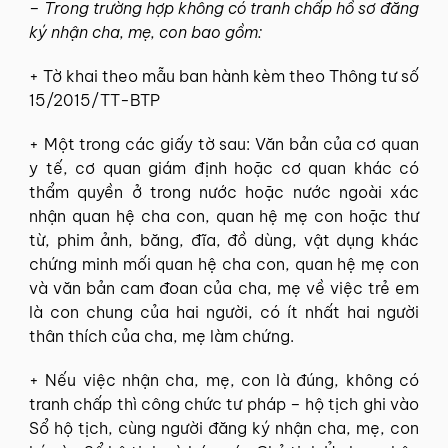
– Trong trường hợp không có tranh chấp hồ sơ đăng
ký nhận cha, mẹ, con bao gồm:
+ Tờ khai theo mẫu ban hành kèm theo Thông tư số
15/2015/TT-BTP
+ Một trong các giấy tờ sau: Văn bản của cơ quan
y tế, cơ quan giám định hoặc cơ quan khác có
thẩm quyền ở trong nước hoặc nước ngoài xác
nhận quan hệ cha con, quan hệ mẹ con hoặc thư
từ, phim ảnh, băng, đĩa, đồ dùng, vật dụng khác
chứng minh mối quan hệ cha con, quan hệ mẹ con
và văn bản cam đoan của cha, mẹ về việc trẻ em
là con chung của hai người, có ít nhất hai người
thân thích của cha, mẹ làm chứng.
+ Nếu việc nhận cha, mẹ, con là đúng, không có
tranh chấp thì công chức tư pháp – hộ tịch ghi vào
Sổ hộ tịch, cùng người đăng ký nhận cha, mẹ, con