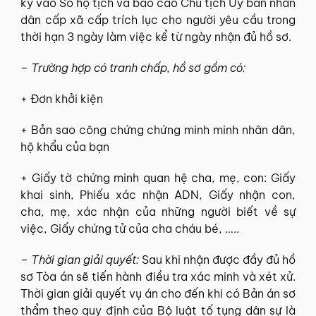
ký vào Sổ hộ tịch và báo cáo Chủ tịch Ủy ban nhân
dân cấp xã cấp trích lục cho người yêu cầu trong
thời hạn 3 ngày làm việc kể từ ngày nhận đủ hồ sơ.
– Trường hợp có tranh chấp, hồ sơ gồm có:
+ Đơn khởi kiện
+ Bản sao công chứng chứng minh minh nhân dân,
hộ khẩu của bạn
+ Giấy tờ chứng minh quan hệ cha, mẹ, con: Giấy
khai sinh, Phiếu xác nhận ADN, Giấy nhận con,
cha, mẹ, xác nhận của những người biết về sự
việc, Giấy chứng tử của cha cháu bé, …..
– Thời gian giải quyết:
Sau khi nhận được đầy đủ hồ
sơ Tòa án sẽ tiến hành điều tra xác minh và xét xử.
Thời gian giải quyết vụ án cho đến khi có Bản án sơ
thẩm theo quy định của Bộ luật tố tụng dân sự là