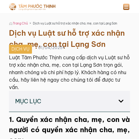
>
Trang Chủ
Dịch vụ Luật sư hỗ trợ xác nhận cha, mẹ, con tại Lạng Sơn
Dịch vụ Luật sư hỗ trợ xác nhận
cha, mẹ, con tại Lạng Sơn
01/04/2025
•
DỊCH VỤ
Luật Tâm Phước Thịnh cung cấp dịch vụ Luật sư hỗ
trợ xác nhận cha, mẹ, con tại Lạng Sơn trọn gói,
nhanh chóng và chi phí hợp lý. Khách hàng có nhu
cầu, hãy liên hệ ngay cho chúng tôi để được tư
vấn.
MỤC LỤC
1. Quyền xác nhận cha, mẹ, con và
người có quyền xác nhận cha, mẹ,