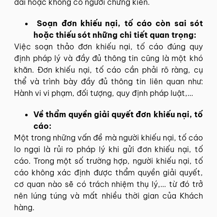
dài hoặc không có người chứng kiến.
Soạn đơn khiếu nại, tố cáo còn sai sót
hoặc thiếu sót những chi tiết quan trọng:
Việc soạn thảo đơn khiếu nại, tố cáo đúng quy
định pháp lý và đầy đủ thông tin cũng là một khó
khăn. Đơn khiếu nại, tố cáo cần phải rõ ràng, cụ
thể và trình bày đầy đủ thông tin liên quan như:
Hành vi vi phạm, đối tượng, quy định pháp luật,…
Về thẩm quyền giải quyết đơn khiếu nại, tố
cáo:
Một trong những vấn đề mà người khiếu nại, tố cáo
lo ngại là rủi ro pháp lý khi gửi đơn khiếu nại, tố
cáo. Trong một số trường hợp, người khiếu nại, tố
cáo không xác định được thẩm quyền giải quyết,
cơ quan nào sẽ có trách nhiệm thụ lý,… từ đó trở
nên lúng túng và mất nhiều thời gian của Khách
hàng.