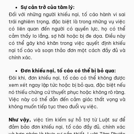
Sự cản trở của tâm lý:
Đối với những người khiếu nại, tố cáo hành vi sai
trái nghiêm trọng, đặc biệt là trong những vụ việc
có liên quan đến người có quyền lực, họ có thể
cảm thấy lo lắng, sợ hãi hoặc bị đe dọa. Điều này
có thể gây khó khăn trong việc quyết định khiếu
nại tố cáo và soạn thảo đơn một cách đầy đủ và
chính xác.
Đơn khiếu nại, tố cáo có thể bị bỏ qua:
Đôi khi, đơn khiếu nại, tố cáo có thể không được
xem xét ngay lập tức hoặc bị bỏ qua, đặc biệt nếu
nó thiếu chứng cứ thuyết phục hoặc không rõ ràng.
Việc này có thể dẫn đến cảm giác thất vọng và
không muốn tiếp tục theo đuổi vụ việc.
Như vậy,
việc tìm kiếm sự hỗ trợ từ Luật sư để
đảm bảo đơn khiếu nại, tố cáo đầy đủ, chính xác
và hợp pháp là thực sự cần thiết. Luật Tâm Phước