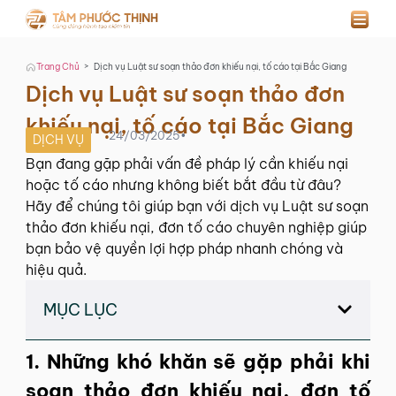
>
Trang Chủ
Dịch vụ Luật sư soạn thảo đơn khiếu nại, tố cáo tại Bắc Giang
Dịch vụ Luật sư soạn thảo đơn
khiếu nại, tố cáo tại Bắc Giang
24/03/2025
•
DỊCH VỤ
Bạn đang gặp phải vấn đề pháp lý cần khiếu nại
hoặc tố cáo nhưng không biết bắt đầu từ đâu?
Hãy để chúng tôi giúp bạn với dịch vụ Luật sư soạn
thảo đơn khiếu nại, đơn tố cáo chuyên nghiệp giúp
bạn bảo vệ quyền lợi hợp pháp nhanh chóng và
hiệu quả.
MỤC LỤC
1. Những khó khăn sẽ gặp phải khi
soạn thảo đơn khiếu nại, đơn tố