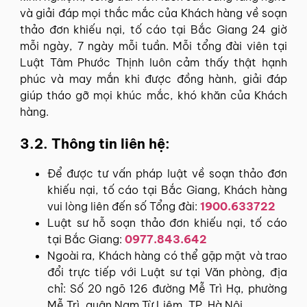
và giải đáp mọi thắc mắc của Khách hàng về soạn
thảo đơn khiếu nại, tố cáo tại Bắc Giang 24 giờ
mỗi ngày, 7 ngày mỗi tuần. Mỗi tổng đài viên tại
Luật Tâm Phước Thịnh luôn cảm thấy thật hạnh
phúc và may mắn khi được đồng hành, giải đáp
giúp tháo gỡ mọi khúc mắc, khó khăn của Khách
hàng.
3.2. Thông tin liên hệ:
Để được tư vấn pháp luật về soạn thảo đơn
khiếu nại, tố cáo tại Bắc Giang, Khách hàng
vui lòng liên đến số Tổng đài:
1900.633722
Luật sư hỗ soạn thảo đơn khiếu nại, tố cáo
tại Bắc Giang:
0977.843.642
Ngoài ra, Khách hàng có thể gặp mặt và trao
đổi trực tiếp với Luật sư tại Văn phòng, địa
chỉ: Số 20 ngõ 126 đường Mễ Trì Hạ, phường
Mễ Trì, quận Nam Từ Liêm, TP. Hà Nội.