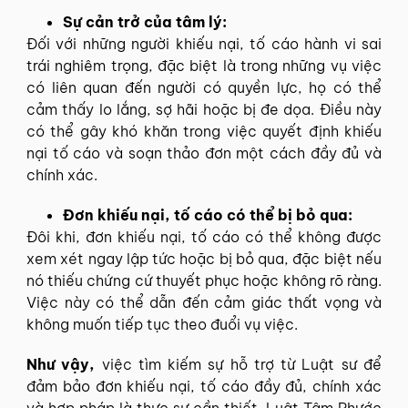
Sự cản trở của tâm lý:
Đối với những người khiếu nại, tố cáo hành vi sai
trái nghiêm trọng, đặc biệt là trong những vụ việc
có liên quan đến người có quyền lực, họ có thể
cảm thấy lo lắng, sợ hãi hoặc bị đe dọa. Điều này
có thể gây khó khăn trong việc quyết định khiếu
nại tố cáo và soạn thảo đơn một cách đầy đủ và
chính xác.
Đơn khiếu nại, tố cáo có thể bị bỏ qua:
Đôi khi, đơn khiếu nại, tố cáo có thể không được
xem xét ngay lập tức hoặc bị bỏ qua, đặc biệt nếu
nó thiếu chứng cứ thuyết phục hoặc không rõ ràng.
Việc này có thể dẫn đến cảm giác thất vọng và
không muốn tiếp tục theo đuổi vụ việc.
Như vậy,
việc tìm kiếm sự hỗ trợ từ Luật sư để
đảm bảo đơn khiếu nại, tố cáo đầy đủ, chính xác
và hợp pháp là thực sự cần thiết. Luật Tâm Phước