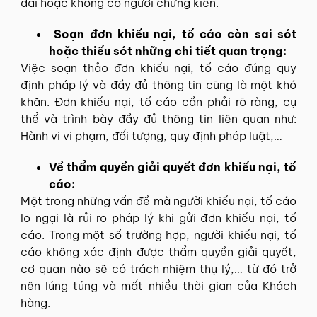
dài hoặc không có người chứng kiến.
Soạn đơn khiếu nại, tố cáo còn sai sót
hoặc thiếu sót những chi tiết quan trọng:
Việc soạn thảo đơn khiếu nại, tố cáo đúng quy
định pháp lý và đầy đủ thông tin cũng là một khó
khăn. Đơn khiếu nại, tố cáo cần phải rõ ràng, cụ
thể và trình bày đầy đủ thông tin liên quan như:
Hành vi vi phạm, đối tượng, quy định pháp luật,…
Về thẩm quyền giải quyết đơn khiếu nại, tố
cáo:
Một trong những vấn đề mà người khiếu nại, tố cáo
lo ngại là rủi ro pháp lý khi gửi đơn khiếu nại, tố
cáo. Trong một số trường hợp, người khiếu nại, tố
cáo không xác định được thẩm quyền giải quyết,
cơ quan nào sẽ có trách nhiệm thụ lý,… từ đó trở
nên lúng túng và mất nhiều thời gian của Khách
hàng.