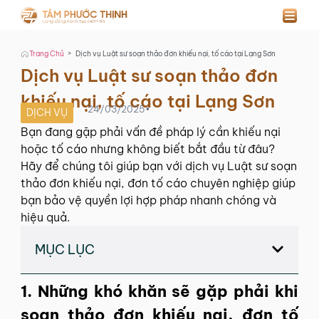
>
Trang Chủ
Dịch vụ Luật sư soạn thảo đơn khiếu nại, tố cáo tại Lạng Sơn
Dịch vụ Luật sư soạn thảo đơn
khiếu nại, tố cáo tại Lạng Sơn
24/03/2025
•
DỊCH VỤ
Bạn đang gặp phải vấn đề pháp lý cần khiếu nại
hoặc tố cáo nhưng không biết bắt đầu từ đâu?
Hãy để chúng tôi giúp bạn với dịch vụ Luật sư soạn
thảo đơn khiếu nại, đơn tố cáo chuyên nghiệp giúp
bạn bảo vệ quyền lợi hợp pháp nhanh chóng và
hiệu quả.
MỤC LỤC
1. Những khó khăn sẽ gặp phải khi
soạn thảo đơn khiếu nại, đơn tố