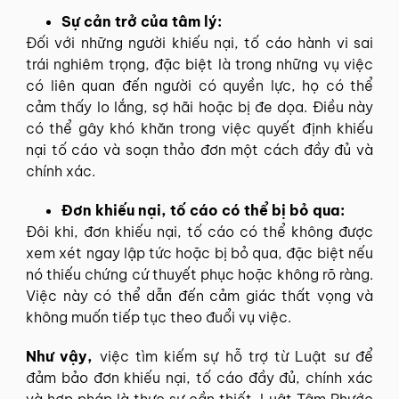
Sự cản trở của tâm lý:
Đối với những người khiếu nại, tố cáo hành vi sai
trái nghiêm trọng, đặc biệt là trong những vụ việc
có liên quan đến người có quyền lực, họ có thể
cảm thấy lo lắng, sợ hãi hoặc bị đe dọa. Điều này
có thể gây khó khăn trong việc quyết định khiếu
nại tố cáo và soạn thảo đơn một cách đầy đủ và
chính xác.
Đơn khiếu nại, tố cáo có thể bị bỏ qua:
Đôi khi, đơn khiếu nại, tố cáo có thể không được
xem xét ngay lập tức hoặc bị bỏ qua, đặc biệt nếu
nó thiếu chứng cứ thuyết phục hoặc không rõ ràng.
Việc này có thể dẫn đến cảm giác thất vọng và
không muốn tiếp tục theo đuổi vụ việc.
Như vậy,
việc tìm kiếm sự hỗ trợ từ Luật sư để
đảm bảo đơn khiếu nại, tố cáo đầy đủ, chính xác
và hợp pháp là thực sự cần thiết. Luật Tâm Phước