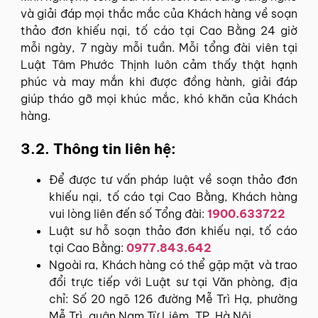
và giải đáp mọi thắc mắc của Khách hàng về soạn
thảo đơn khiếu nại, tố cáo tại Cao Bằng 24 giờ
mỗi ngày, 7 ngày mỗi tuần. Mỗi tổng đài viên tại
Luật Tâm Phước Thịnh luôn cảm thấy thật hạnh
phúc và may mắn khi được đồng hành, giải đáp
giúp tháo gỡ mọi khúc mắc, khó khăn của Khách
hàng.
3.2. Thông tin liên hệ:
Để được tư vấn pháp luật về soạn thảo đơn
khiếu nại, tố cáo tại Cao Bằng, Khách hàng
vui lòng liên đến số Tổng đài:
1900.633722
Luật sư hỗ soạn thảo đơn khiếu nại, tố cáo
tại Cao Bằng:
0977.843.642
Ngoài ra, Khách hàng có thể gặp mặt và trao
đổi trực tiếp với Luật sư tại Văn phòng, địa
chỉ: Số 20 ngõ 126 đường Mễ Trì Hạ, phường
Mễ Trì, quận Nam Từ Liêm, TP. Hà Nội.