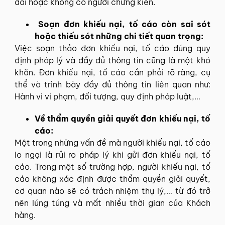
dài hoặc không có người chứng kiến.
Soạn đơn khiếu nại, tố cáo còn sai sót
hoặc thiếu sót những chi tiết quan trọng:
Việc soạn thảo đơn khiếu nại, tố cáo đúng quy
định pháp lý và đầy đủ thông tin cũng là một khó
khăn. Đơn khiếu nại, tố cáo cần phải rõ ràng, cụ
thể và trình bày đầy đủ thông tin liên quan như:
Hành vi vi phạm, đối tượng, quy định pháp luật,…
Về thẩm quyền giải quyết đơn khiếu nại, tố
cáo:
Một trong những vấn đề mà người khiếu nại, tố cáo
lo ngại là rủi ro pháp lý khi gửi đơn khiếu nại, tố
cáo. Trong một số trường hợp, người khiếu nại, tố
cáo không xác định được thẩm quyền giải quyết,
cơ quan nào sẽ có trách nhiệm thụ lý,… từ đó trở
nên lúng túng và mất nhiều thời gian của Khách
hàng.