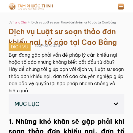
>
Trang Chủ
Dịch vụ Luật sư soạn thảo đơn khiếu nại, tố cáo tại Cao Bằng
Dịch vụ Luật sư soạn thảo đơn
khiếu nại, tố cáo tại Cao Bằng
23/03/2025
•
DỊCH VỤ
Bạn đang gặp phải vấn đề pháp lý cần khiếu nại
hoặc tố cáo nhưng không biết bắt đầu từ đâu?
Hãy để chúng tôi giúp bạn với dịch vụ Luật sư soạn
thảo đơn khiếu nại, đơn tố cáo chuyên nghiệp giúp
bạn bảo vệ quyền lợi hợp pháp nhanh chóng và
hiệu quả.
MỤC LỤC
1. Những khó khăn sẽ gặp phải khi
soạn thảo đơn khiếu nại, đơn tố