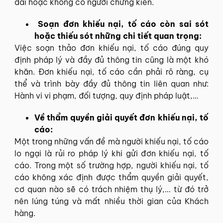
dài hoặc không có người chứng kiến.
Soạn đơn khiếu nại, tố cáo còn sai sót
hoặc thiếu sót những chi tiết quan trọng:
Việc soạn thảo đơn khiếu nại, tố cáo đúng quy
định pháp lý và đầy đủ thông tin cũng là một khó
khăn. Đơn khiếu nại, tố cáo cần phải rõ ràng, cụ
thể và trình bày đầy đủ thông tin liên quan như:
Hành vi vi phạm, đối tượng, quy định pháp luật,…
Về thẩm quyền giải quyết đơn khiếu nại, tố
cáo:
Một trong những vấn đề mà người khiếu nại, tố cáo
lo ngại là rủi ro pháp lý khi gửi đơn khiếu nại, tố
cáo. Trong một số trường hợp, người khiếu nại, tố
cáo không xác định được thẩm quyền giải quyết,
cơ quan nào sẽ có trách nhiệm thụ lý,… từ đó trở
nên lúng túng và mất nhiều thời gian của Khách
hàng.