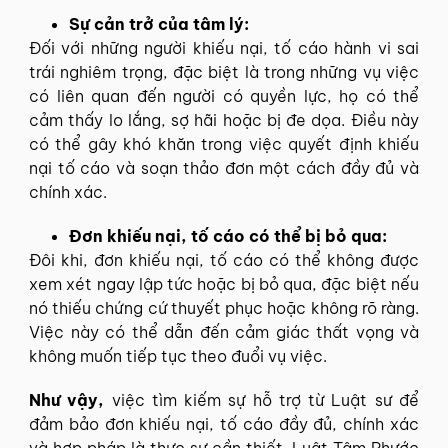
Sự cản trở của tâm lý:
Đối với những người khiếu nại, tố cáo hành vi sai
trái nghiêm trọng, đặc biệt là trong những vụ việc
có liên quan đến người có quyền lực, họ có thể
cảm thấy lo lắng, sợ hãi hoặc bị đe dọa. Điều này
có thể gây khó khăn trong việc quyết định khiếu
nại tố cáo và soạn thảo đơn một cách đầy đủ và
chính xác.
Đơn khiếu nại, tố cáo có thể bị bỏ qua:
Đôi khi, đơn khiếu nại, tố cáo có thể không được
xem xét ngay lập tức hoặc bị bỏ qua, đặc biệt nếu
nó thiếu chứng cứ thuyết phục hoặc không rõ ràng.
Việc này có thể dẫn đến cảm giác thất vọng và
không muốn tiếp tục theo đuổi vụ việc.
Như vậy,
việc tìm kiếm sự hỗ trợ từ Luật sư để
đảm bảo đơn khiếu nại, tố cáo đầy đủ, chính xác
và hợp pháp là thực sự cần thiết. Luật Tâm Phước