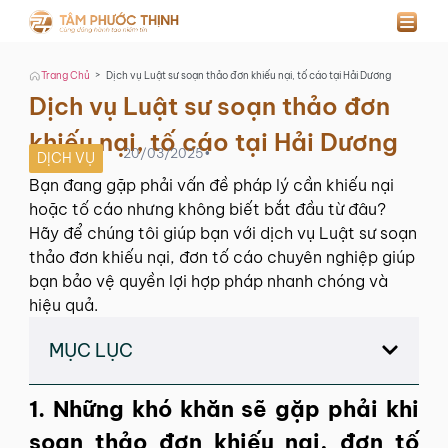
>
Trang Chủ
Dịch vụ Luật sư soạn thảo đơn khiếu nại, tố cáo tại Hải Dương
Dịch vụ Luật sư soạn thảo đơn
khiếu nại, tố cáo tại Hải Dương
20/03/2025
•
DỊCH VỤ
Bạn đang gặp phải vấn đề pháp lý cần khiếu nại
hoặc tố cáo nhưng không biết bắt đầu từ đâu?
Hãy để chúng tôi giúp bạn với dịch vụ Luật sư soạn
thảo đơn khiếu nại, đơn tố cáo chuyên nghiệp giúp
bạn bảo vệ quyền lợi hợp pháp nhanh chóng và
hiệu quả.
MỤC LỤC
1. Những khó khăn sẽ gặp phải khi
soạn thảo đơn khiếu nại, đơn tố