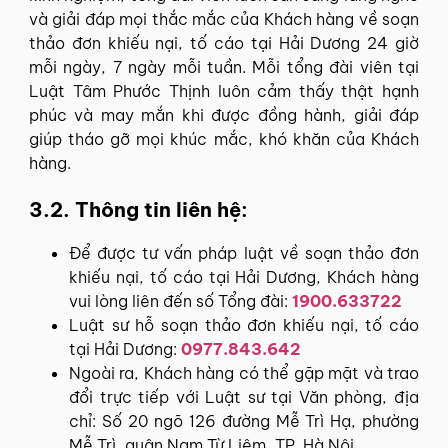
và giải đáp mọi thắc mắc của Khách hàng về soạn
thảo đơn khiếu nại, tố cáo tại Hải Dương 24 giờ
mỗi ngày, 7 ngày mỗi tuần. Mỗi tổng đài viên tại
Luật Tâm Phước Thịnh luôn cảm thấy thật hạnh
phúc và may mắn khi được đồng hành, giải đáp
giúp tháo gỡ mọi khúc mắc, khó khăn của Khách
hàng.
3.2. Thông tin liên hệ:
Để được tư vấn pháp luật về soạn thảo đơn
khiếu nại, tố cáo tại Hải Dương, Khách hàng
vui lòng liên đến số Tổng đài:
1900.633722
Luật sư hỗ soạn thảo đơn khiếu nại, tố cáo
tại Hải Dương:
0977.843.642
Ngoài ra, Khách hàng có thể gặp mặt và trao
đổi trực tiếp với Luật sư tại Văn phòng, địa
chỉ: Số 20 ngõ 126 đường Mễ Trì Hạ, phường
Mễ Trì, quận Nam Từ Liêm, TP. Hà Nội.