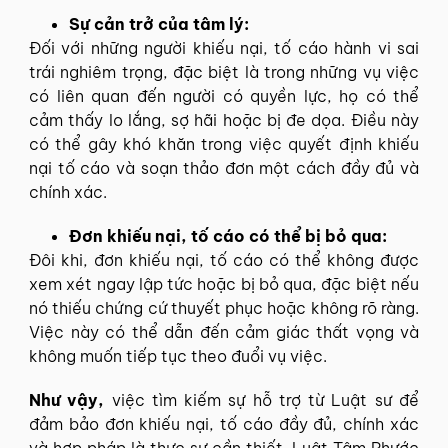
Sự cản trở của tâm lý:
Đối với những người khiếu nại, tố cáo hành vi sai
trái nghiêm trọng, đặc biệt là trong những vụ việc
có liên quan đến người có quyền lực, họ có thể
cảm thấy lo lắng, sợ hãi hoặc bị đe dọa. Điều này
có thể gây khó khăn trong việc quyết định khiếu
nại tố cáo và soạn thảo đơn một cách đầy đủ và
chính xác.
Đơn khiếu nại, tố cáo có thể bị bỏ qua:
Đôi khi, đơn khiếu nại, tố cáo có thể không được
xem xét ngay lập tức hoặc bị bỏ qua, đặc biệt nếu
nó thiếu chứng cứ thuyết phục hoặc không rõ ràng.
Việc này có thể dẫn đến cảm giác thất vọng và
không muốn tiếp tục theo đuổi vụ việc.
Như vậy,
việc tìm kiếm sự hỗ trợ từ Luật sư để
đảm bảo đơn khiếu nại, tố cáo đầy đủ, chính xác
và hợp pháp là thực sự cần thiết. Luật Tâm Phước