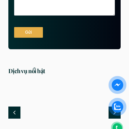
Gửi
Dịch vụ nổi bật
DỊCH VỤ
DỊCH VỤ
,
Luật sư tư vấn luật giao
Luật sư tư vấn giải quyết
Lu
t
thông nhanh, uy tín toàn
tranh chấp hợp đồng vay
đí