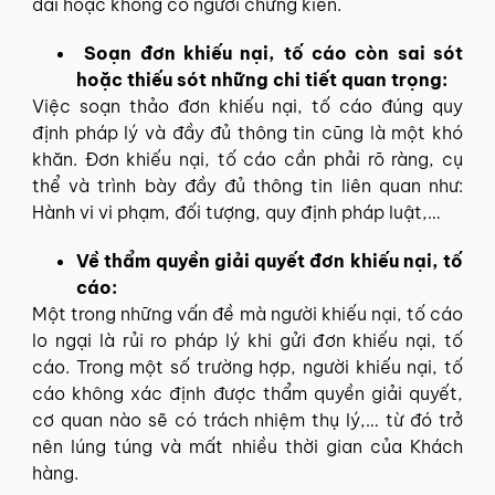
dài hoặc không có người chứng kiến.
Soạn đơn khiếu nại, tố cáo còn sai sót
hoặc thiếu sót những chi tiết quan trọng:
Việc soạn thảo đơn khiếu nại, tố cáo đúng quy
định pháp lý và đầy đủ thông tin cũng là một khó
khăn. Đơn khiếu nại, tố cáo cần phải rõ ràng, cụ
thể và trình bày đầy đủ thông tin liên quan như:
Hành vi vi phạm, đối tượng, quy định pháp luật,…
Về thẩm quyền giải quyết đơn khiếu nại, tố
cáo:
Một trong những vấn đề mà người khiếu nại, tố cáo
lo ngại là rủi ro pháp lý khi gửi đơn khiếu nại, tố
cáo. Trong một số trường hợp, người khiếu nại, tố
cáo không xác định được thẩm quyền giải quyết,
cơ quan nào sẽ có trách nhiệm thụ lý,… từ đó trở
nên lúng túng và mất nhiều thời gian của Khách
hàng.