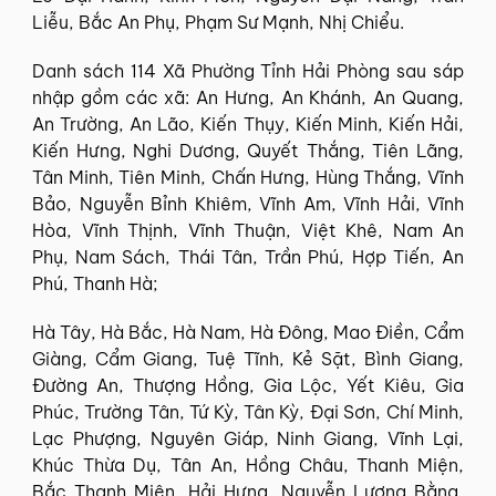
Liễu, Bắc An Phụ, Phạm Sư Mạnh, Nhị Chiểu.
Danh sách 114 Xã Phường Tỉnh Hải Phòng sau sáp
nhập gồm các xã: An Hưng, An Khánh, An Quang,
An Trường, An Lão, Kiến Thụy, Kiến Minh, Kiến Hải,
Kiến Hưng, Nghi Dương, Quyết Thắng, Tiên Lãng,
Tân Minh, Tiên Minh, Chấn Hưng, Hùng Thắng, Vĩnh
Bảo, Nguyễn Bỉnh Khiêm, Vĩnh Am, Vĩnh Hải, Vĩnh
Hòa, Vĩnh Thịnh, Vĩnh Thuận, Việt Khê, Nam An
Phụ, Nam Sách, Thái Tân, Trần Phú, Hợp Tiến, An
Phú, Thanh Hà;
Hà Tây, Hà Bắc, Hà Nam, Hà Đông, Mao Điền, Cẩm
Giàng, Cẩm Giang, Tuệ Tĩnh, Kẻ Sặt, Bình Giang,
Đường An, Thượng Hồng, Gia Lộc, Yết Kiêu, Gia
Phúc, Trường Tân, Tứ Kỳ, Tân Kỳ, Đại Sơn, Chí Minh,
Lạc Phượng, Nguyên Giáp, Ninh Giang, Vĩnh Lại,
Khúc Thừa Dụ, Tân An, Hồng Châu, Thanh Miện,
Bắc Thanh Miện, Hải Hưng, Nguyễn Lương Bằng,