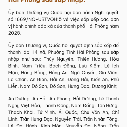
Ủy ban Thường vụ Quốc hội ban hành Nghị quyết
số 1669/NQ-UBTVQH15 về việc sắp xếp các đơn
vị hành chính cấp xã của thành phố Hải Phòng năm
2025.
Ủy ban Thường vụ Quốc hội quyết định sắp xếp để
thành lập 114 Xã, Phường Tỉnh Hải Phòng sau sáp
nhập như sau: Thủy Nguyên, Thiên Hương, Hòa
Bình, Nam Triệu, Bạch Đằng, Lưu Kiếm, Lê Ích
Mộc, Hồng Bàng, Hồng An, Ngô Quyền, Gia Viên,
Lê Chân, An Biên, Hải An, Đông Hải, Kiến An, Phù
Liễn, Nam Đồ Sơn, Đồ Sơn, Hưng Đạo, Dương Kinh;
An Dương, An Hải, An Phong, Hải Dương, Lê Thanh
Nghị, Việt Hòa, Thành Đông, Nam Đồng, Tân Hưng,
Thạch Khôi, Tứ Minh, Ái Quốc, Chu Văn An, Chí
Linh, Trần Hưng Đạo, Nguyễn Trãi, Trần Nhân Tông,
Lê Đại Hành, Kinh Môn, Nguyễn Đại Năng, Trần