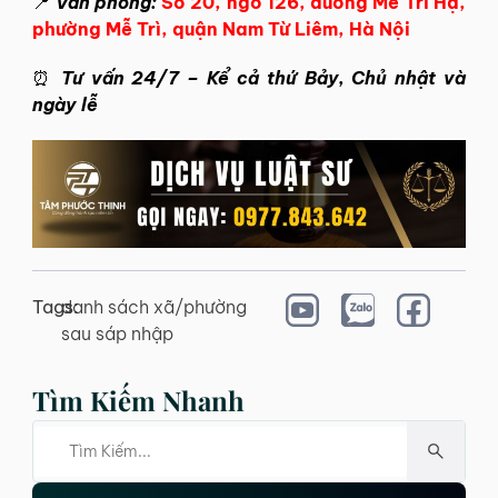
📍
Văn phòng:
Số 20, ngõ 126, đường Mễ Trì Hạ,
phường Mễ Trì, quận Nam Từ Liêm, Hà Nội
⏰
Tư vấn 24/7 – Kể cả thứ Bảy, Chủ nhật và
ngày lễ
Tags:
danh sách xã/phường
sau sáp nhập
Tìm Kiếm Nhanh