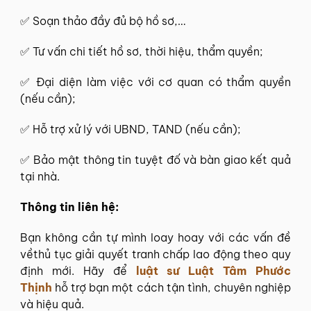
✅ Soạn thảo đầy đủ bộ hồ sơ,…
✅ Tư vấn chi tiết hồ sơ, thời hiệu, thẩm quyền;
✅ Đại diện làm việc với cơ quan có thẩm quyền
(nếu cần);
✅ Hỗ trợ xử lý với UBND, TAND (nếu cần);
✅ Bảo mật thông tin tuyệt đố và bàn giao kết quả
tại nhà.
Thông tin liên hệ:
Bạn không cần tự mình loay hoay với các vấn đề
vềthủ tục giải quyết tranh chấp lao động theo quy
định mới. Hãy để
luật sư Luật Tâm Phước
Thịnh
hỗ trợ bạn một cách tận tình, chuyên nghiệp
và hiệu quả.