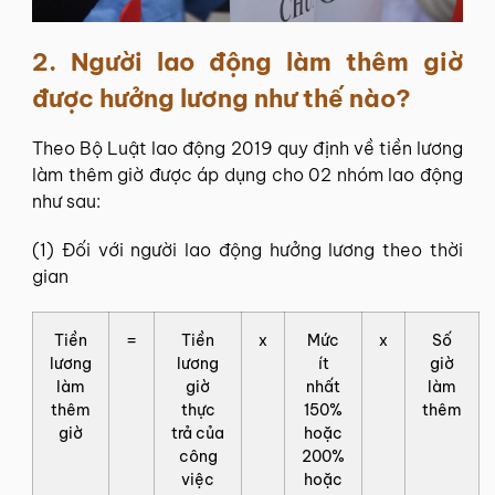
2. Người lao động làm thêm giờ
được hưởng lương như thế nào?
Theo Bộ Luật lao động 2019 quy định về tiền lương
làm thêm giờ được áp dụng cho 02 nhóm lao động
như sau:
(1) Đối với người lao động hưởng lương theo thời
gian
Tiền
=
Tiền
x
Mức
x
Số
lương
lương
ít
giờ
làm
giờ
nhất
làm
thêm
thực
150%
thêm
giờ
trả của
hoặc
công
200%
việc
hoặc