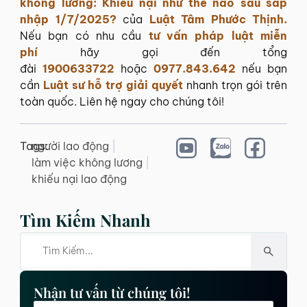
không lương: Khiếu nại như thế nào sau sáp
nhập 1/7/2025?
của
Luật Tâm Phước Thịnh
.
Nếu bạn có nhu cầu
tư vấn pháp luật miễn
phí
hãy gọi đến tổng
đài
1900633722
hoặc
0977.843.642
nếu bạn
cần
Luật sư hỗ trợ giải quyết
nhanh trọn gói trên
toàn quốc. Liên hệ ngay cho chúng tôi!
Tags:
người lao động
|
làm việc không lương
|
khiếu nại lao động
Tìm Kiếm Nhanh
Nhận tư vấn từ chúng tôi!