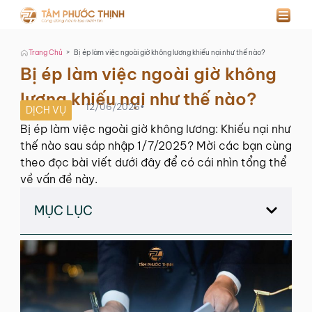
>
Trang Chủ
Bị ép làm việc ngoài giờ không lương khiếu nại như thế nào?
Bị ép làm việc ngoài giờ không
lương khiếu nại như thế nào?
12/06/2026
•
DỊCH VỤ
Bị ép làm việc ngoài giờ không lương: Khiếu nại như
thế nào sau sáp nhập 1/7/2025? Mời các bạn cùng
theo đọc bài viết dưới đây để có cái nhìn tổng thể
về vấn đề này.
MỤC LỤC