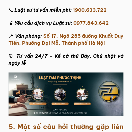
📞
Luật sư tư vấn miễn phí:
1900.633.722
📱 Yêu cầu dịch vụ Luật sư:
0977.843.642
📍
Văn phòng:
Số 17, Ngõ 285 đường Khuất Duy
Tiến, Phường Đại Mỗ, Thành phố Hà Nội
⏰
Tư vấn 24/7 – Kể cả thứ Bảy, Chủ nhật và
ngày lễ
5. Một số câu hỏi thường gặp liên