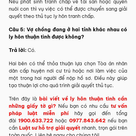
Nếu phát sinh tranh chấp về tài sản hoặc quyền
nuôi con thì vụ việc có thể được chuyển sang giải
quyết theo thủ tục ly hôn tranh chấp.
Câu 5: Vợ chồng đang ở hai tỉnh khác nhau có
ly hôn thuận tình được không?
Trả lời:
Có.
Hai bên có thể thỏa thuận lựa chọn Tòa án nhân
dân cấp huyện nơi cư trú hoặc nơi làm việc của
một trong hai người để nộp hồ sơ. Điều này giúp
tạo thuận lợi cho quá trình giải quyết thủ tục.
Trên đây là
bài viết về ly hôn thuận tình cần
những giấy tờ gì?
Nếu bạn có nhu cầu
tư vấn
pháp luật miễn phí
hãy gọi đến tổng
đài
1900.633.722
hoặc
0977.843.642
nếu bạn
cần
Luật sư hỗ trợ giải quyết
nhanh, trọn gói trên
toàn quốc. Liên hệ ngay cho chúng tôi!