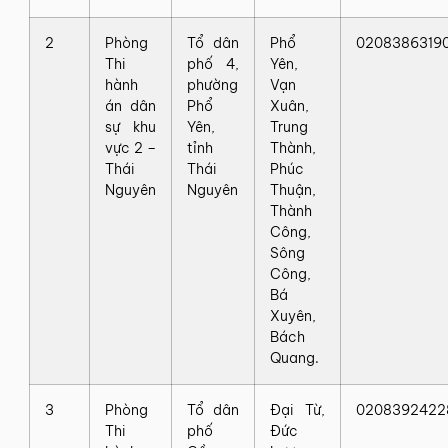
2
Phòng
Tổ dân
Phổ
0208386319
Thi
phố 4,
Yên,
hành
phường
Vạn
án dân
Phổ
Xuân,
sự khu
Yên,
Trung
vực 2 –
tỉnh
Thành,
Thái
Thái
Phúc
Nguyên
Nguyên
Thuận,
Thành
Công,
Sông
Công,
Bá
Xuyên,
Bách
Quang.
3
Phòng
Tổ dân
Đại Từ,
0208392422
Thi
phố
Đức