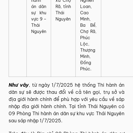
hành
xã Chợ
Nghiên
án dân
Rã, tỉnh
Loan,
sự khu
Thái
Cao
vực 9 –
Nguyên
Minh,
Thái
Ba Bể,
Nguyên
Chợ Rã,
Phúc
Lộc,
Thượng
Minh,
Đồng
Phúc.
Như vây
, từ ngày 1/7/2025 hệ thống
Thi hành án
dân sự
sẽ được thau đổi về cả tên gọi, trụ sở và
địa giới hành chính để phù hợp với yêu cầu về
sáp
nhập địa giới hành chính
. Tại tỉnh Thái Nguyên có
09 Phòng Thi hành án dân sự khu vực Thái Nguyên
sau sáp nhập 1/7/2025.