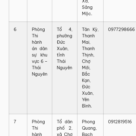
Xá,
Sảng
Mộc.
6
Phòng
Tổ 4,
Tân Kỳ,
0977298666
Thi
phường
Thanh
hành
Đức
Mai,
án dân
Xuân,
Thanh
sự khu
tỉnh
Thịnh,
vực 6 –
Thái
Chợ
Thái
Nguyên
Mới,
Nguyên
Bắc
Kạn,
Đức
Xuân,
Yên
Bình.
7
Phòng
Tổ dân
Phong
0912819516
Thi
phố 2,
Quang,
hành
xã Chợ
Bạch