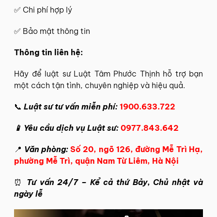
✅ Chi phí hợp lý
✅ Bảo mật thông tin
Thông tin
liên hệ
:
Hãy để
luật sư Luật Tâm Phước Thịnh
hỗ trợ bạn
một cách tận tình, chuyên nghiệp và hiệu quả.
📞
Luật sư tư vấn miễn phí:
1900.633.722
📱 Yêu cầu dịch vụ Luật sư:
0977.843.642
📍
Văn phòng:
Số 20, ngõ 126, đường Mễ Trì Hạ,
phường Mễ Trì, quận Nam Từ Liêm, Hà Nội
⏰
Tư vấn 24/7 – Kể cả thứ Bảy, Chủ nhật và
ngày lễ