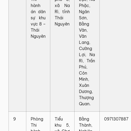
hành
xã Na
Phặc,
án dân
Rì, tỉnh
Ngân
sự khu
Thái
Sơn,
vực 8 –
Nguyên
Bằng
Thái
Vân,
Nguyên
Văn
Lang,
Cường
Lợi, Na
Rì, Trần
Phú,
Côn
Minh,
Xuân
Dương,
Thượng
Quan.
9
Phòng
Tiểu
Bằng
0971307887
Thi
khu 5,
Thành,