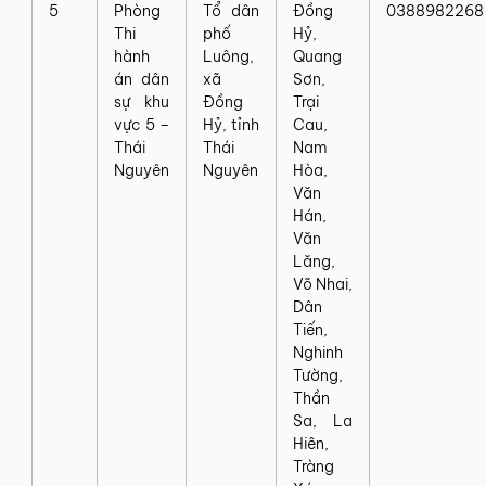
5
Phòng
Tổ dân
Đồng
0388982268
Thi
phố
Hỷ,
hành
Luông,
Quang
án dân
xã
Sơn,
sự khu
Đồng
Trại
vực 5 –
Hỷ, tỉnh
Cau,
Thái
Thái
Nam
Nguyên
Nguyên
Hòa,
Văn
Hán,
Văn
Lăng,
Võ Nhai,
Dân
Tiến,
Nghinh
Tường,
Thần
Sa, La
Hiên,
Tràng