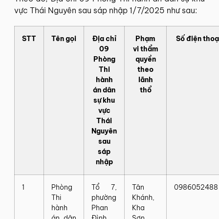
vực Thái Nguyên sau sáp nhập 1/7/2025 như sau:
STT
Tên gọi
Địa chỉ
Phạm
Số điện thoạ
09
vi thẩm
Phòng
quyền
Thi
theo
hành
lãnh
án dân
thổ
sự khu
vực
Thái
Nguyên
sau
sáp
nhập
1
Phòng
Tổ 7,
Tân
0986052488
Thi
phường
Khánh,
hành
Phan
Kha
án dân
Đình
Sơn,