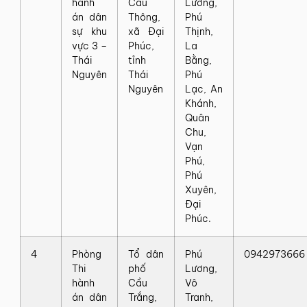
hành
Cầu
Lương,
án dân
Thông,
Phú
sự khu
xã Đại
Thịnh,
vực 3 –
Phúc,
La
Thái
tỉnh
Bằng,
Nguyên
Thái
Phú
Nguyên
Lạc, An
Khánh,
Quân
Chu,
Vạn
Phú,
Phú
Xuyên,
Đại
Phúc.
4
Phòng
Tổ dân
Phú
0942973666
Thi
phố
Lương,
hành
Cầu
Vô
án dân
Trắng,
Tranh,