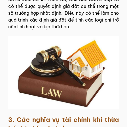
có thể được quyết định giá đất cụ thể trong một
số trường hợp nhất định. Điều này có thể làm cho
quá trình xác định giá đất để tính các loại phí trở
nên linh hoạt và kịp thời hơn.
3. Các nghĩa vụ tài chính khi thừa