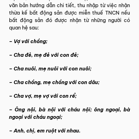
văn bản hướng dẫn chi tiết, thu nhập từ việc nhận
thừa kế bất động sản được miễn thuế TNCN nếu
bất động sản đó được nhận từ những người có
quan hệ sau:
–
Vợ với chồng;
–
Cha đẻ, mẹ đẻ với con đẻ;
–
Cha nuôi, mẹ nuôi với con nuôi;
–
Cha chồng, mẹ chồng với con dâu;
–
Cha vợ, mẹ vợ với con rể;
–
Ông nội, bà nội với cháu nội; ông ngoại, bà
ngoại với cháu ngoại;
–
Anh, chị, em ruột với nhau.