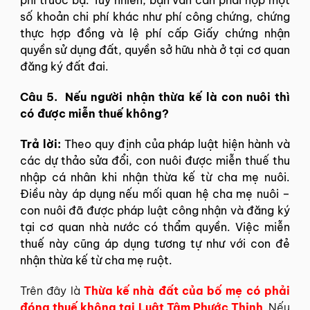
phí trước bạ. Tuy nhiên, bạn vẫn cần phải nộp một
số khoản chi phí khác như phí công chứng, chứng
thực hợp đồng và lệ phí cấp Giấy chứng nhận
quyền sử dụng đất, quyền sở hữu nhà ở tại cơ quan
đăng ký đất đai.
Câu 5. Nếu người nhận thừa kế là con nuôi thì
có được miễn thuế không?
Trả lời:
Theo quy định của pháp luật hiện hành và
các dự thảo sửa đổi, con nuôi được miễn thuế thu
nhập cá nhân khi nhận thừa kế từ cha mẹ nuôi.
Điều này áp dụng nếu mối quan hệ cha mẹ nuôi –
con nuôi đã được pháp luật công nhận và đăng ký
tại cơ quan nhà nước có thẩm quyền. Việc miễn
thuế này cũng áp dụng tương tự như với con đẻ
nhận thừa kế từ cha mẹ ruột.
Trên đây là
Thừa kế nhà đất của bố mẹ có phải
đóng thuế không tại Luật Tâm Phước Thịnh
. Nếu