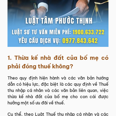
1. Thừa kế nhà đất của bố mẹ có
phải đóng thuế không?
Theo quy định hiện hành và các văn bản hướng
dẫn có hiệu lực, đặc biệt là các quy định về Thuế
thu nhập cá nhân và các văn bản liên quan, việc
thừa kế nhà đất của bố mẹ cho con cái được
hưởng một số ưu đãi về thuế.
Cụ thể, theo Luật Thuế thu nhập cá nhân và các