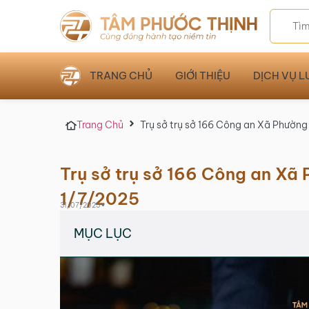
TRANG CHỦ
GIỚI THIỆU
DỊCH VỤ L
Trang Chủ
Trụ sở trụ sở 166 Công an Xã Phườn
Trụ sở trụ sở 166 Công an Xã
1/7/2025
•
31/07/2025
MỤC LỤC