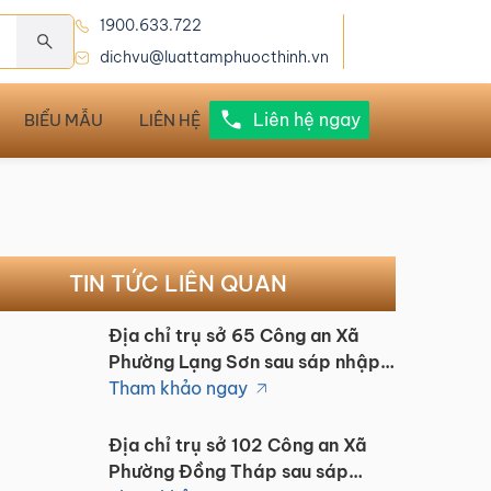
1900.633.722
dichvu@luattamphuocthinh.vn
Liên hệ ngay
BIỂU MẪU
LIÊN HỆ
TIN TỨC LIÊN QUAN
Địa chỉ trụ sở 65 Công an Xã
Phường Lạng Sơn sau sáp nhập
1/7/2025
Tham khảo ngay
Địa chỉ trụ sở 102 Công an Xã
Phường Đồng Tháp sau sáp