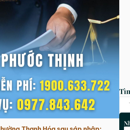
Tì
Nh
Phường Thanh Hóa
sau sáp nhập: