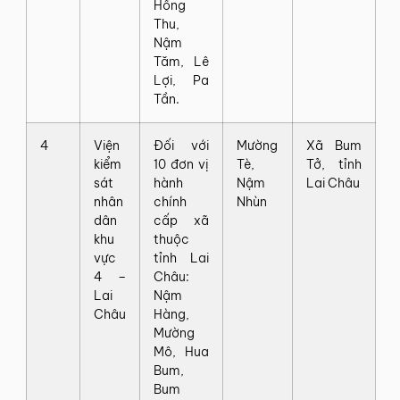
Hồng
Thu,
Nậm
Tăm, Lê
Lợi, Pa
Tần.
4
Viện
Đối với
Mường
Xã Bum
kiểm
10 đơn vị
Tè,
Tở, tỉnh
sát
hành
Nậm
Lai Châu
nhân
chính
Nhùn
dân
cấp xã
khu
thuộc
vực
tỉnh Lai
4 –
Châu:
Lai
Nậm
Châu
Hàng,
Mường
Mô, Hua
Bum,
Bum