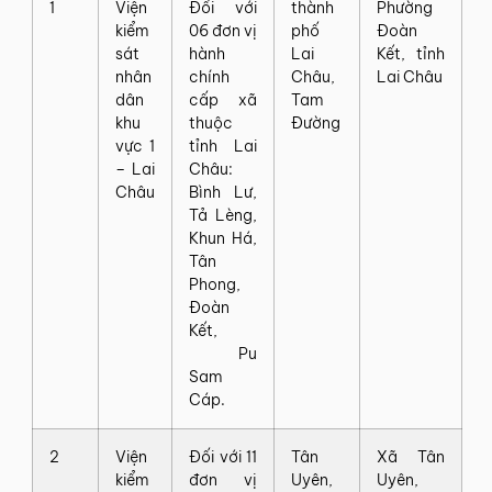
1
Viện
Đối với
thành
Phường
kiểm
06 đơn vị
phố
Đoàn
sát
hành
Lai
Kết, tỉnh
nhân
chính
Châu,
Lai Châu
dân
cấp xã
Tam
khu
thuộc
Đường
vực 1
tỉnh Lai
– Lai
Châu:
Châu
Bình Lư,
Tả Lèng,
Khun Há,
Tân
Phong,
Đoàn
Kết,
Pu
Sam
Cáp.
2
Viện
Đối với 11
Tân
Xã Tân
kiểm
đơn vị
Uyên,
Uyên,