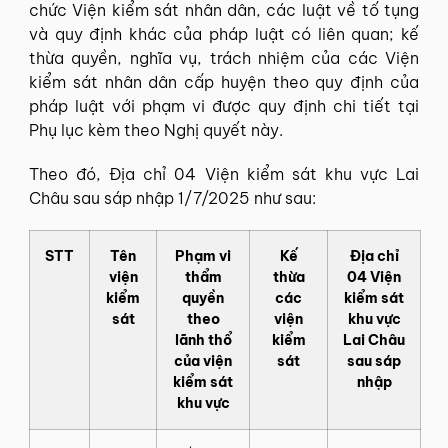
chức Viện kiểm sát nhân dân, các luật về tố tụng
và quy định khác của pháp luật có liên quan; kế
thừa quyền, nghĩa vụ, trách nhiệm của các Viện
kiểm sát nhân dân cấp huyện theo quy định của
pháp luật với phạm vi được quy định chi tiết tại
Phụ lục kèm theo Nghị quyết này.
Theo đó, Địa chỉ 04 Viện kiểm sát khu vực Lai
Châu sau sáp nhập 1/7/2025 như sau:
STT
Tên
Phạm vi
Kế
Địa chỉ
viện
thẩm
thừa
04 Viện
kiểm
quyền
các
kiểm sát
sát
theo
viện
khu vực
lãnh thổ
kiểm
Lai Châu
của viện
sát
sau sáp
kiểm sát
nhập
khu vực