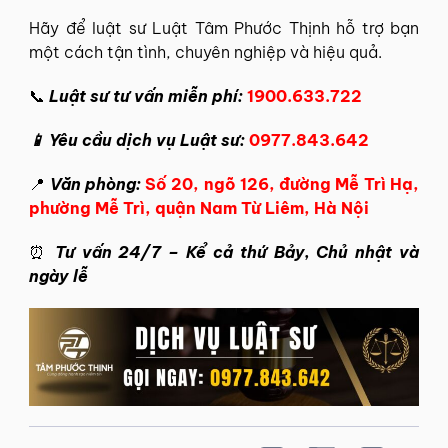
Hãy để
luật sư Luật Tâm Phước Thịnh
hỗ trợ bạn
một cách tận tình, chuyên nghiệp và hiệu quả.
📞
Luật sư tư vấn miễn phí:
1900.633.722
📱 Yêu cầu dịch vụ Luật sư:
0977.843.642
📍
Văn phòng:
Số 20, ngõ 126, đường Mễ Trì Hạ,
phường Mễ Trì, quận Nam Từ Liêm, Hà Nội
⏰
Tư vấn 24/7 – Kể cả thứ Bảy, Chủ nhật và
ngày lễ