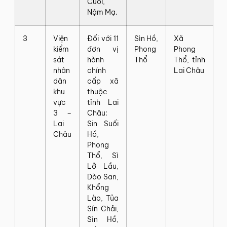
Cuổi,
Nậm Mạ.
3
Viện
Đối với 11
Sìn Hồ,
Xã
kiểm
đơn vị
Phong
Phong
sát
hành
Thổ
Thổ, tỉnh
nhân
chính
Lai Châu
dân
cấp xã
khu
thuộc
vực
tỉnh Lai
3 –
Châu:
Lai
Sin Suối
Châu
Hồ,
Phong
Thổ, Sì
Lở Lầu,
Dào San,
Khổng
Lào, Tủa
Sín Chải,
Sìn Hồ,