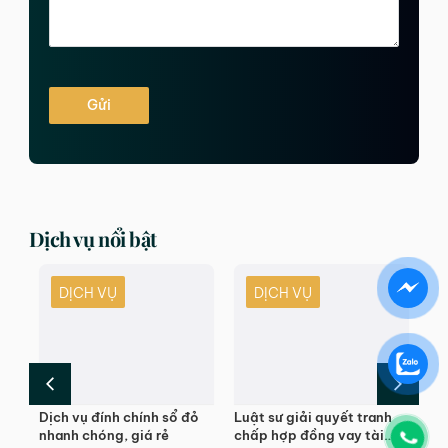
Gửi
Dịch vụ nổi bật
DỊCH VỤ
DỊCH VỤ
Dịch vụ đính chính sổ đỏ
Luật sư giải quyết tranh
Dị
tín
nhanh chóng, giá rẻ
chấp hợp đồng vay tài
tin