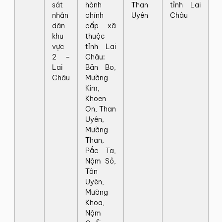
sát
hành
Than
tỉnh Lai
nhân
chính
Uyên
Châu
dân
cấp xã
khu
thuộc
vực
tỉnh Lai
2 –
Châu:
Lai
Bản Bo,
Châu
Mường
Kim,
Khoen
On, Than
Uyên,
Mường
Than,
Pắc Ta,
Nậm Sỏ,
Tân
Uyên,
Mường
Khoa,
Nậm