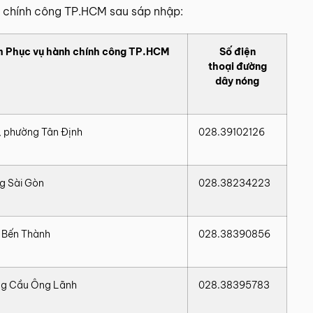
h chính công TP.HCM sau sáp nhập:
âm Phục vụ hành chính công TP.HCM
Số điện
thoại đường
dây nóng
, phường Tân Định
028.39102126
g Sài Gòn
028.38234223
g Bến Thành
028.38390856
ờng Cầu Ông Lãnh
028.38395783