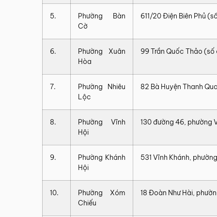
5.
Phường Bàn
611/20 Điện Biên Phủ (s
Cờ
6.
Phường Xuân
99 Trần Quốc Thảo (số 
Hòa
7.
Phường Nhiêu
82 Bà Huyện Thanh Qua
Lộc
8.
Phường Vĩnh
130 đường 46, phường V
Hội
9.
Phường Khánh
531 Vĩnh Khánh, phường
Hội
10.
Phường Xóm
18 Đoàn Như Hài, phườ
Chiếu