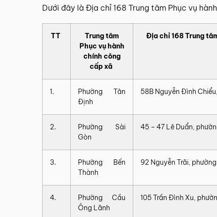
Dưới đây là Địa chỉ 168 Trung tâm Phục vụ hàn
TT
Trung tâm
Địa chỉ 168 Trung t
Phục vụ hành
chính công
cấp xã
1.
Phường Tân
58B Nguyễn Đình Chiểu
Định
2.
Phường Sài
45 – 47 Lê Duẩn, phườn
Gòn
3.
Phường Bến
92 Nguyễn Trãi, phườn
Thành
4.
Phường Cầu
105 Trần Đình Xu, phư
Ông Lãnh