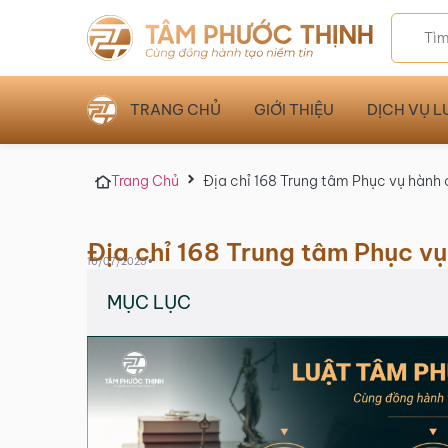
TRANG CHỦ
GIỚI THIỆU
DỊCH VỤ L
Trang Chủ
Địa chỉ 168 Trung tâm Phục vụ hành
Địa chỉ 168 Trung tâm Phục v
•
16/07/2025
MỤC LỤC