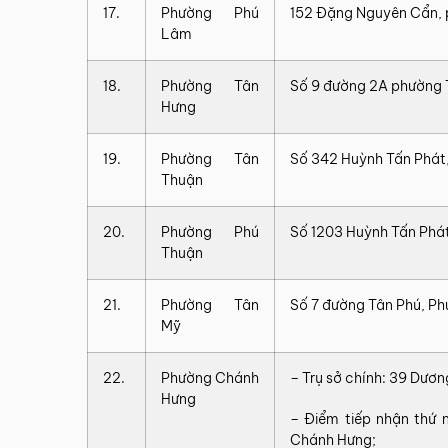
17.
Phường Phú
152 Đặng Nguyên Cẩn,
Lâm
18.
Phường Tân
Số 9 đường 2A phường 
Hưng
19.
Phường Tân
Số 342 Huỳnh Tấn Phát
Thuận
20.
Phường Phú
Số 1203 Huỳnh Tấn Phá
Thuận
21.
Phường Tân
Số 7 đường Tân Phú, P
Mỹ
22.
Phường Chánh
– Trụ sở chính: 39 Dươ
Hưng
– Điểm tiếp nhận thứ 
Chánh Hưng;