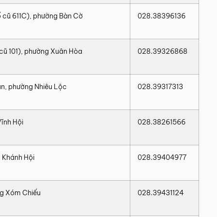
ố cũ 611C), phường Bàn Cờ
028.38396136
cũ 101), phường Xuân Hòa
028.39326868
n, phường Nhiêu Lộc
028.39317313
ĩnh Hội
028.38261566
 Khánh Hội
028.39404977
ng Xóm Chiếu
028.39431124