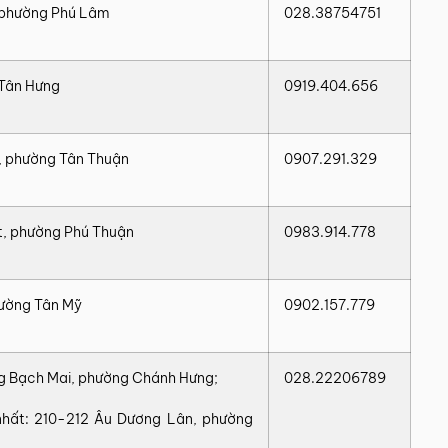
 phường Phú Lâm
028.38754751
Tân Hưng
0919.404.656
, phường Tân Thuận
0907.291.329
t, phường Phú Thuận
0983.914.778
hường Tân Mỹ
0902.157.779
ng Bạch Mai, phường Chánh Hưng;
028.22206789
nhất: 210-212 Âu Dương Lân, phường