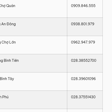
 Chợ Quán
0909.846.555
g An Đông
0938.801.979
g Chợ Lớn
0962.947.979
g Bình Tiên
028.38552700
Bình Tây
028.39601096
h Phú
028.37551430