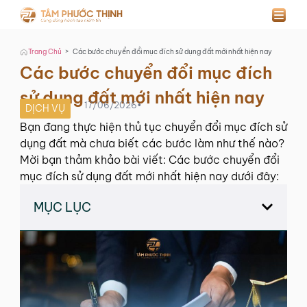
>
Trang Chủ
Các bước chuyển đổi mục đích sử dụng đất mới nhất hiện nay
Các bước chuyển đổi mục đích
sử dụng đất mới nhất hiện nay
17/06/2026
•
DỊCH VỤ
Bạn đang thực hiện thủ tục chuyển đổi mục đích sử
dụng đất mà chưa biết các bước làm như thế nào?
Mời bạn thảm khảo bài viết: Các bước chuyển đổi
mục đích sử dụng đất mới nhất hiện nay dưới đây:
MỤC LỤC