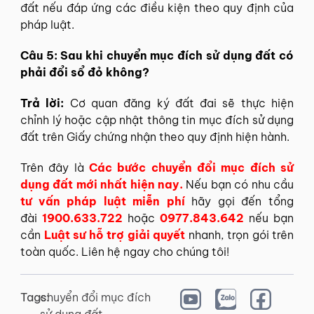
đất nếu đáp ứng các điều kiện theo quy định của
pháp luật.
Câu 5: Sau khi chuyển mục đích sử dụng đất có
phải đổi sổ đỏ không?
Trả lời:
Cơ quan đăng ký đất đai sẽ thực hiện
chỉnh lý hoặc cập nhật thông tin mục đích sử dụng
đất trên Giấy chứng nhận theo quy định hiện hành.
Trên đây là
Các bước chuyển đổi mục đích sử
dụng đất mới nhất hiện nay.
Nếu bạn có nhu cầu
tư vấn pháp luật miễn phí
hãy gọi đến tổng
đài
1900.633.722
hoặc
0977.843.642
nếu bạn
cần
Luật sư hỗ trợ giải quyết
nhanh, trọn gói trên
toàn quốc. Liên hệ ngay cho chúng tôi!
Tags:
chuyển đổi mục đích
sử dụng đất