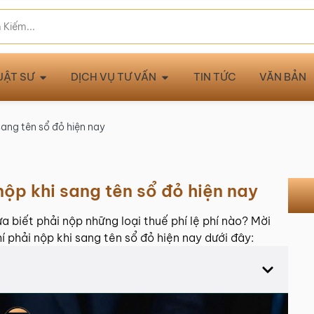
UẬT SƯ
DỊCH VỤ TƯ VẤN
TIN TỨC
VĂN BẢN
sang tên sổ đỏ hiện nay
nộp khi sang tên sổ đỏ hiện nay
 biết phải nộp những loại thuế phí lệ phí nào? Mời
í phải nộp khi sang tên sổ đỏ hiện nay dưới đây: