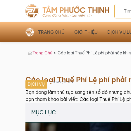
TRANG CHỦ
GIỚI THIỆU
DỊCH VỤ L
Trang Chủ
>
Các loại Thuế Phí Lệ phí phải nộp khi 
Các loại Thuế Phí Lệ phí phải 
•
30/06/2026
DỊCH VỤ
Bạn đang làm thủ tục sang tên sổ đỏ nhưng chưa
bạn tham khảo bài viết: Các loại Thuế Phí Lệ ph
MỤC LỤC