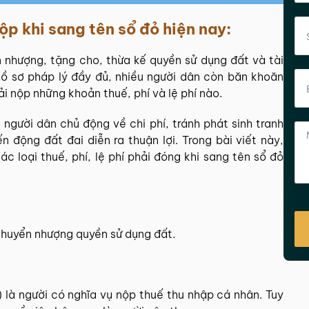
ộp khi sang tên sổ đỏ hiện nay:
n nhượng, tặng cho, thừa kế quyền sử dụng đất và tài
 hồ sơ pháp lý đầy đủ, nhiều người dân còn băn khoăn
ải nộp những khoản thuế, phí và lệ phí nào.
 người dân chủ động về chi phí, tránh phát sinh tranh
 động đất đai diễn ra thuận lợi. Trong bài viết này,
ác loại thuế, phí, lệ phí phải đóng khi sang tên sổ đỏ
 chuyển nhượng quyền sử dụng đất.
 là người có nghĩa vụ nộp thuế thu nhập cá nhân. Tuy