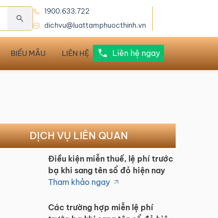
1900.633.722
dichvu@luattamphuocthinh.vn
Liên hệ ngay
BIỂU MẪU
LIÊN HỆ
DỊCH VỤ LIÊN QUAN
Điều kiện miễn thuế, lệ phí trước
bạ khi sang tên sổ đỏ hiện nay
Tham khảo ngay
Các trường hợp miễn lệ phí