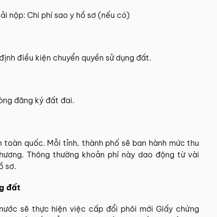
i nộp: Chi phí sao y hồ sơ (nếu có)
ịnh điều kiện chuyển quyền sử dụng đất.
òng đăng ký đất đai.
n toàn quốc. Mỗi tỉnh, thành phố sẽ ban hành mức thu
phương. Thông thường khoản phí này dao động từ vài
ồ sơ.
g đất
 nước sẽ thực hiện việc cấp đổi phôi mới Giấy chứng