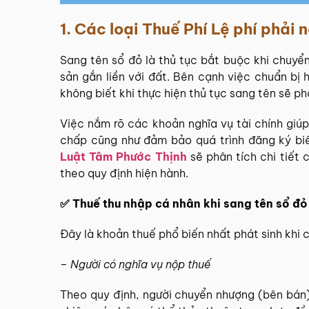
1.
Các loại Thuế Phí Lệ phí phải n
Sang tên sổ đỏ là thủ tục bắt buộc khi chuyể
sản gắn liền với đất. Bên cạnh việc chuẩn bị
không biết khi thực hiện thủ tục sang tên sẽ ph
Việc nắm rõ các khoản nghĩa vụ tài chính giúp
chấp cũng như đảm bảo quá trình đăng ký biến
Luật Tâm Phước Thịnh
sẽ phân tích chi tiết c
theo quy định hiện hành.
✅ Thuế thu nhập cá nhân khi sang tên sổ đỏ
Đây là khoản thuế phổ biến nhất phát sinh khi
– Người có nghĩa vụ nộp thuế
Theo quy định, người chuyển nhượng (bên bán)