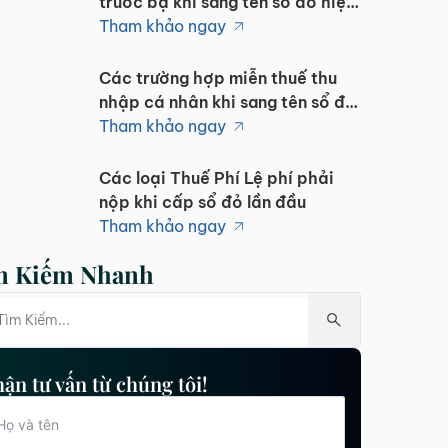
trước bạ khi sang tên sổ đỏ hiện
nay
Tham khảo ngay
Các trường hợp miễn thuế thu
nhập cá nhân khi sang tên sổ đỏ
hiện nay
Tham khảo ngay
Các loại Thuế Phí Lệ phí phải
nộp khi cấp sổ đỏ lần đầu
Tham khảo ngay
m Kiếm Nhanh
ận tư vấn từ chúng tôi!