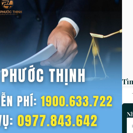
Tì
Nh