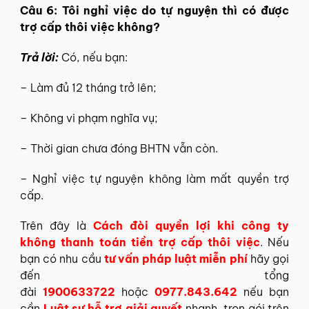
Câu 6: Tôi nghỉ việc do tự nguyện thì có được
trợ cấp thôi việc không?
Trả lời:
Có, nếu bạn:
– Làm đủ 12 tháng trở lên;
– Không vi phạm nghĩa vụ;
– Thời gian chưa đóng BHTN vẫn còn.
– Nghỉ việc tự nguyện không làm mất quyền trợ
cấp.
Trên đây là
Cách đòi quyền lợi khi công ty
không thanh toán tiền trợ cấp thôi việc
.
Nếu
bạn có nhu cầu
tư vấn pháp luật miễn phí
hãy gọi
đến tổng
đài
1900633722
hoặc
0977.843.642
nếu bạn
cần
Luật sư hỗ trợ giải quyết
nhanh, trọn gói trên