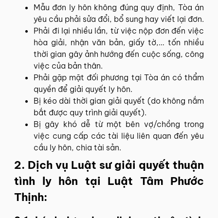
Mẫu đơn ly hôn không đúng quy định, Tòa án
yêu cầu phải sửa đổi, bổ sung hay viết lại đơn.
Phải đi lại nhiều lần, từ việc nộp đơn đến việc
hòa giải, nhận văn bản, giấy tờ,… tốn nhiều
thời gian gây ảnh hướng đến cuộc sống, công
việc của bản thân.
Phải gặp mặt đối phương tại Tòa án có thẩm
quyền để giải quyết ly hôn.
Bị kéo dài thời gian giải quyết (do không nắm
bắt được quy trình giải quyết).
Bị gây khó dễ từ một bên vợ/chồng trong
việc cung cấp các tài liệu liên quan đến yêu
cầu ly hôn, chia tài sản.
2. Dịch vụ Luật sư giải quyết thuận
tình ly hôn tại Luật Tâm Phước
Thịnh: