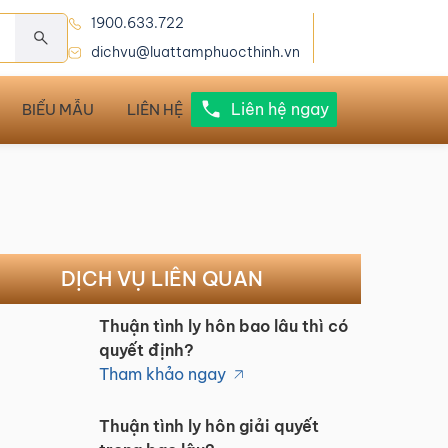
1900.633.722
dichvu@luattamphuocthinh.vn
Liên hệ ngay
BIỂU MẪU
LIÊN HỆ
DỊCH VỤ LIÊN QUAN
Thuận tình ly hôn bao lâu thì có
quyết định?
Tham khảo ngay
Thuận tình ly hôn giải quyết