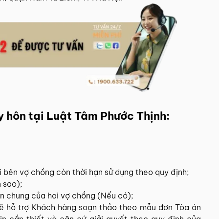
ly hôn tại Luật Tâm Phước Thịnh:
 bên vợ chồng còn thời hạn sử dụng theo quy định;
 sao);
ản chung của hai vợ chồng (Nếu có);
sẽ hỗ trợ Khách hàng soạn thảo theo mẫu đơn Tòa án