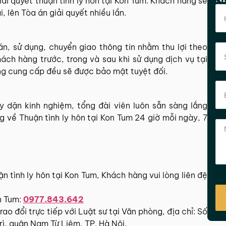
ải quyết thuận tình ly hôn tại Kon Tum. Khách hàng sẽ
, lên Tòa án giải quyết nhiều lần.
, sử dụng, chuyển giao thông tin nhằm thu lợi theo
ách hàng trước, trong và sau khi sử dụng dịch vụ tại
ng cung cấp đều sẽ được bảo mật tuyệt đối.
 dặn kinh nghiệm, tổng đài viên luôn sẵn sàng lắng
 về Thuận tình ly hôn tại Kon Tum 24 giờ mỗi ngày, 7
n tình ly hôn tại Kon Tum, Khách hàng vui lòng liên đệ
on Tum:
0977.843.642
o đổi trực tiếp với Luật sư tại Văn phòng, địa chỉ: Số
ì, quận Nam Từ Liêm, TP. Hà Nội.