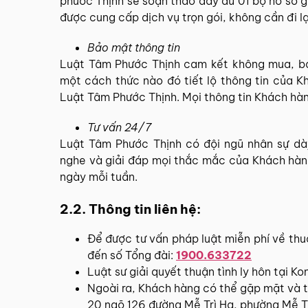
phước Thịnh sẽ soạn thảo đầy đủ 01 bộ hồ sơ gi
được cung cấp dịch vụ trọn gói, không cần đi lại
Bảo mật thông tin
Luật Tâm Phước Thịnh cam kết không mua, bán
một cách thức nào đó tiết lộ thông tin của Kh
Luật Tâm Phước Thịnh. Mọi thông tin Khách hà
Tư vấn 24/7
Luật Tâm Phước Thịnh có đội ngũ nhân sự dày
nghe và giải đáp mọi thắc mắc của Khách hàng
ngày mỗi tuần.
2.2. Thông tin liên hệ:
Để được tư vấn pháp luật miễn phí về thuậ
đến số Tổng đài:
1900.633722
Luật sư giải quyết thuận tình ly hôn tại K
Ngoài ra, Khách hàng có thể gặp mặt và tra
20 ngõ 126 đường Mễ Trì Hạ, phường Mễ Tr