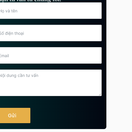
Các bước ly hôn thuận tình mới
nhất hiện nay
Tham khảo ngay
Ly hôn thuận tình cần những
giấy tờ gì?
Tham khảo ngay
Dịch vụ ly hôn thuận tình tại Hải
Phòng nhanh, uy tín
Tham khảo ngay
Thuận tình ly hôn có phải cấp
dưỡng nuôi con không?
Tham khảo ngay
Gửi