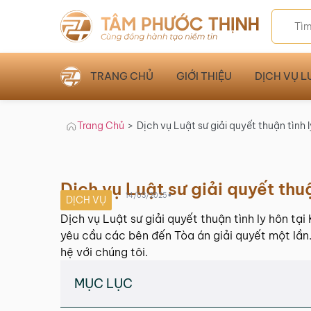
TRANG CHỦ
GIỚI THIỆU
DỊCH VỤ L
Trang Chủ
>
Dịch vụ Luật sư giải quyết thuận tình 
Dịch vụ Luật sư giải quyết thu
•
14/03/2025
DỊCH VỤ
Dịch vụ Luật sư giải quyết thuận tình ly hôn t
yêu cầu các bên đến Tòa án giải quyết một lần.
hệ với chúng tôi.
MỤC LỤC