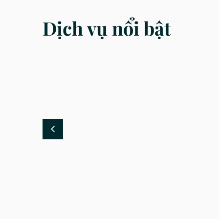
Dịch vụ nổi bật
DỊCH VỤ
DỊCH
 sửa đổi
Luật sư tư vấn luật giao thông
Luật sư
nhanh, uy tín toàn quốc
chấp h
 đăng ký kết
Tư vấn luật giao thông sẽ giúp bạn hiểu
Tư vấn g
 được các
rõ hơn quyền và nghĩ vụ của mình khi gặp
vay tài 
vấn...
thức giải
Tham khảo ngay
Tham k