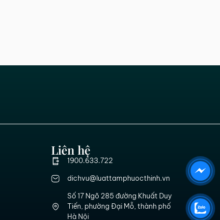
Liên hệ
1900.633.722
dichvu@luattamphuocthinh.vn
Số 17 Ngõ 285 đường Khuất Duy
Tiến, phường Đại Mỗ, thành phố
Hà Nội