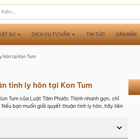
UẬT SƯ
DỊCH VỤ TƯ VẤN
TIN TỨC
VĂN BẢN
ly hôn tại Kon Tum
ận tình ly hôn tại Kon Tum
ại Kon Tum của Luật Tâm Phước Thịnh nhanh gọn, chỉ
 Nếu bạn muốn giải quyết thuận tình ly hôn, hãy liên