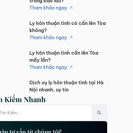
trong bao lâu?
Tham khảo ngay
Ly hôn thuận tình có cần lên Tòa
không?
Tham khảo ngay
Ly hôn thuận tình cần lên Tòa
mấy lần?
Tham khảo ngay
Dịch vụ ly hôn thuận tình tại Hà
Nội nhanh, uy tín
Tham khảo ngay
m Kiếm Nhanh
Ly hôn thuận tình nộp đơn ở đâu
cho đúng?
Tham khảo ngay
ận tư vấn từ chúng tôi!