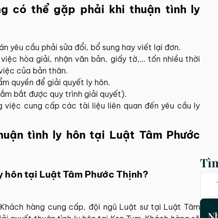
 có thể gặp phải khi thuận tình ly
n yêu cầu phải sửa đổi, bổ sung hay viết lại đơn.
 việc hòa giải, nhận văn bản, giấy tờ,… tốn nhiều thời
việc của bản thân.
m quyền để giải quyết ly hôn.
nắm bắt được quy trình giải quyết).
 việc cung cấp các tài liệu liên quan đến yêu cầu ly
thuận tình ly hôn tại Luật Tâm Phước
Tì
 ly hôn tại Luật Tâm Phước Thịnh?
a Khách hàng cung cấp, đội ngũ Luật sư tại Luật Tâm
Nh