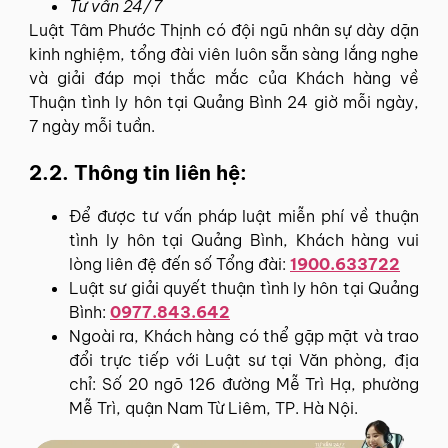
Tư vấn 24/7
Luật Tâm Phước Thịnh có đội ngũ nhân sự dày dặn
kinh nghiệm, tổng đài viên luôn sẵn sàng lắng nghe
và giải đáp mọi thắc mắc của Khách hàng về
Thuận tình ly hôn tại Quảng Bình 24 giờ mỗi ngày,
7 ngày mỗi tuần.
2.2. Thông tin liên hệ:
Để được tư vấn pháp luật miễn phí về thuận
tình ly hôn tại Quảng Bình, Khách hàng vui
lòng liên đệ đến số Tổng đài:
1900.633722
Luật sư giải quyết thuận tình ly hôn tại Quảng
Bình:
0977.843.642
Ngoài ra, Khách hàng có thể gặp mặt và trao
đổi trực tiếp với Luật sư tại Văn phòng, địa
chỉ: Số 20 ngõ 126 đường Mễ Trì Hạ, phường
Mễ Trì, quận Nam Từ Liêm, TP. Hà Nội.