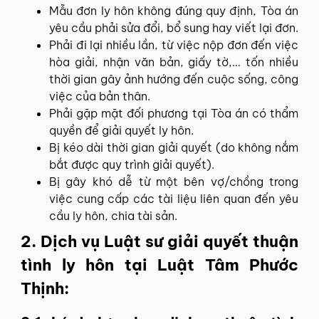
Mẫu đơn ly hôn không đúng quy định, Tòa án
yêu cầu phải sửa đổi, bổ sung hay viết lại đơn.
Phải đi lại nhiều lần, từ việc nộp đơn đến việc
hòa giải, nhận văn bản, giấy tờ,… tốn nhiều
thời gian gây ảnh hướng đến cuộc sống, công
việc của bản thân.
Phải gặp mặt đối phương tại Tòa án có thẩm
quyền để giải quyết ly hôn.
Bị kéo dài thời gian giải quyết (do không nắm
bắt được quy trình giải quyết).
Bị gây khó dễ từ một bên vợ/chồng trong
việc cung cấp các tài liệu liên quan đến yêu
cầu ly hôn, chia tài sản.
2. Dịch vụ Luật sư giải quyết thuận
tình ly hôn tại Luật Tâm Phước
Thịnh: