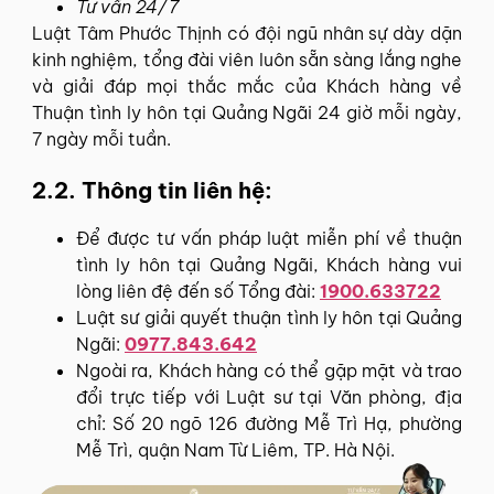
Tư vấn 24/7
Luật Tâm Phước Thịnh có đội ngũ nhân sự dày dặn
kinh nghiệm, tổng đài viên luôn sẵn sàng lắng nghe
và giải đáp mọi thắc mắc của Khách hàng về
Thuận tình ly hôn tại Quảng Ngãi 24 giờ mỗi ngày,
7 ngày mỗi tuần.
2.2. Thông tin liên hệ:
Để được tư vấn pháp luật miễn phí về thuận
tình ly hôn tại Quảng Ngãi, Khách hàng vui
lòng liên đệ đến số Tổng đài:
1900.633722
Luật sư giải quyết thuận tình ly hôn tại Quảng
Ngãi:
0977.843.642
Ngoài ra, Khách hàng có thể gặp mặt và trao
đổi trực tiếp với Luật sư tại Văn phòng, địa
chỉ: Số 20 ngõ 126 đường Mễ Trì Hạ, phường
Mễ Trì, quận Nam Từ Liêm, TP. Hà Nội.