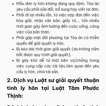
Mẫu đơn ly hôn không đúng quy định, Tòa án
yêu cầu phải sửa đổi, bổ sung hay viết lại đơn.
Phải đi lại nhiều lần, từ việc nộp đơn đến việc
hòa giải, nhận văn bản, giấy tờ,… tốn nhiều
thời gian gây ảnh hướng đến cuộc sống, công
việc của bản thân.
Phải gặp mặt đối phương tại Tòa án có thẩm
quyền để giải quyết ly hôn.
Bị kéo dài thời gian giải quyết (do không nắm
bắt được quy trình giải quyết).
Bị gây khó dễ từ một bên vợ/chồng trong
việc cung cấp các tài liệu liên quan đến yêu
cầu ly hôn, chia tài sản.
2. Dịch vụ Luật sư giải quyết thuận
tình ly hôn tại Luật Tâm Phước
Thịnh: