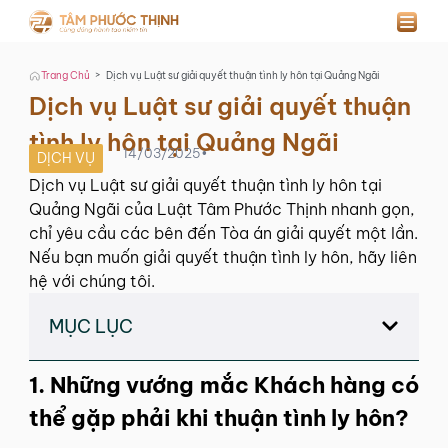
>
Trang Chủ
Dịch vụ Luật sư giải quyết thuận tình ly hôn tại Quảng Ngãi
Dịch vụ Luật sư giải quyết thuận
tình ly hôn tại Quảng Ngãi
14/03/2025
•
DỊCH VỤ
Dịch vụ Luật sư giải quyết thuận tình ly hôn tại
Quảng Ngãi của Luật Tâm Phước Thịnh nhanh gọn,
chỉ yêu cầu các bên đến Tòa án giải quyết một lần.
Nếu bạn muốn giải quyết thuận tình ly hôn, hãy liên
hệ với chúng tôi.
MỤC LỤC
1. Những vướng mắc Khách hàng có
thể gặp phải khi thuận tình ly hôn?