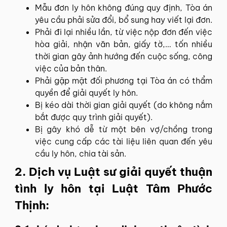
Mẫu đơn ly hôn không đúng quy định, Tòa án
yêu cầu phải sửa đổi, bổ sung hay viết lại đơn.
Phải đi lại nhiều lần, từ việc nộp đơn đến việc
hòa giải, nhận văn bản, giấy tờ,… tốn nhiều
thời gian gây ảnh hướng đến cuộc sống, công
việc của bản thân.
Phải gặp mặt đối phương tại Tòa án có thẩm
quyền để giải quyết ly hôn.
Bị kéo dài thời gian giải quyết (do không nắm
bắt được quy trình giải quyết).
Bị gây khó dễ từ một bên vợ/chồng trong
việc cung cấp các tài liệu liên quan đến yêu
cầu ly hôn, chia tài sản.
2. Dịch vụ Luật sư giải quyết thuận
tình ly hôn tại Luật Tâm Phước
Thịnh: