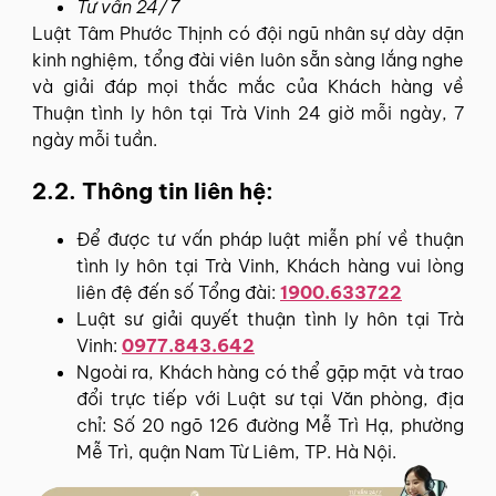
Tư vấn 24/7
Luật Tâm Phước Thịnh có đội ngũ nhân sự dày dặn
kinh nghiệm, tổng đài viên luôn sẵn sàng lắng nghe
và giải đáp mọi thắc mắc của Khách hàng về
Thuận tình ly hôn tại Trà Vinh 24 giờ mỗi ngày, 7
ngày mỗi tuần.
2.2. Thông tin liên hệ:
Để được tư vấn pháp luật miễn phí về thuận
tình ly hôn tại Trà Vinh, Khách hàng vui lòng
liên đệ đến số Tổng đài:
1900.633722
Luật sư giải quyết thuận tình ly hôn tại Trà
Vinh:
0977.843.642
Ngoài ra, Khách hàng có thể gặp mặt và trao
đổi trực tiếp với Luật sư tại Văn phòng, địa
chỉ: Số 20 ngõ 126 đường Mễ Trì Hạ, phường
Mễ Trì, quận Nam Từ Liêm, TP. Hà Nội.