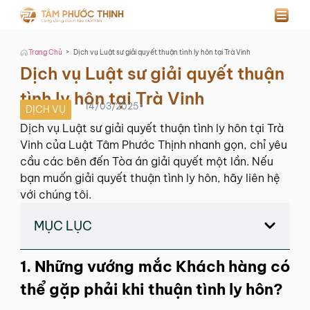
>
Trang Chủ
Dịch vụ Luật sư giải quyết thuận tình ly hôn tại Trà Vinh
Dịch vụ Luật sư giải quyết thuận
tình ly hôn tại Trà Vinh
14/03/2025
•
DỊCH VỤ
Dịch vụ Luật sư giải quyết thuận tình ly hôn tại Trà
Vinh của Luật Tâm Phước Thịnh nhanh gọn, chỉ yêu
cầu các bên đến Tòa án giải quyết một lần. Nếu
bạn muốn giải quyết thuận tình ly hôn, hãy liên hệ
với chúng tôi.
MỤC LỤC
1. Những vướng mắc Khách hàng có
thể gặp phải khi thuận tình ly hôn?